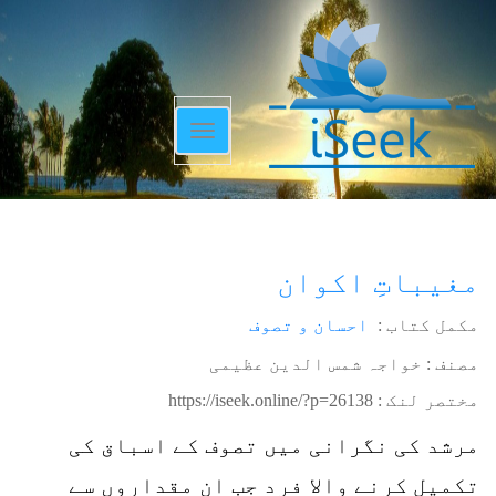
Toggle
navigation
مغیباتِ اکوان
مکمل کتاب :
احسان و تصوف
مصنف : خواجہ شمس الدین عظیمی
مختصر لنک :
https://iseek.online/?p=26138
مرشد کی نگرانی میں تصوف کے اسباق کی
تکمیل کرنے والا فرد جب ان مقداروں سے