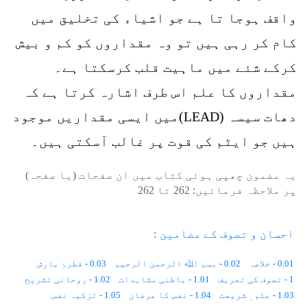
واقف ہوجا تا ہے جو اشیاء کی تخلیق میں
کام کر رہی ہیں تو وہ مقداروں کو کم و بیش
کرکے شئے میں ماہیت قلب کرسکتا ہے۔
مقداروں کا علم اس طرف اشارہ کرتا ہے کہ
دھات سیسہ (LEAD)میں ایسی مقداریں موجود
ہیں جو ایٹم کی قوت پر غالب آسکتی ہیں۔
یہ مضمون چھپی ہوئی کتاب میں ان صفحات (یا صفحہ)
پر ملاحظہ فرمائیں:
262
تا
262
احسان و تصوف کے مضامین :
0.01 - خلاصہ
0.02 - بسم اﷲ الرحمن الرحیم
0.03 - قطرۂِ بارش
1 - تصوف کی تعریف
1.01 - باطنی مشاہدات
1.02 - روحانی تشریح
1.03 - علم ِ شریعت
1.04 - نفس کا عرفان
1.05 - تزکیہ نفس