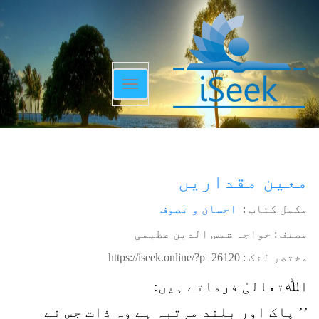
Toggle
navigation
معین مقداریں
مکمل کتاب :
احسان و تصوف
مصنف : خواجہ شمس الدین عظیمی
مختصر لنک :
https://iseek.online/?p=26120
اﷲتعالیٰ فرماتے ہیں:
’’ پاک اور بلند مرتبہ ہے وہ ذات جس نے