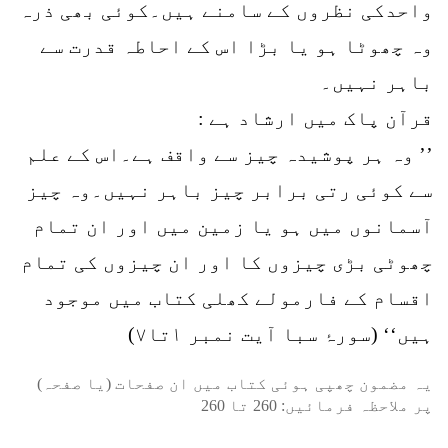
واحدکی نظروں کے سامنے ہیں۔کوئی بھی ذرہ
وہ چھوٹا ہو یا بڑا اس کے احاطہ قدرت سے
باہر نہیں۔
قرآن پاک میں ارشاد ہے :
’’ وہ ہر پوشیدہ چیز سے واقف ہے۔اس کے علم
سے کوئی رتی برابر چیز باہر نہیں۔وہ چیز
آسمانوں میں ہو یا زمین میں اور ان تمام
چھوٹی بڑی چیزوں کا اور ان چیزوں کی تمام
اقسام کے فارمولے کھلی کتاب میں موجود
ہیں‘‘ (سورۂ سبا آیت نمبر ۱تا۷)
یہ مضمون چھپی ہوئی کتاب میں ان صفحات (یا صفحہ)
پر ملاحظہ فرمائیں:
260
تا
260