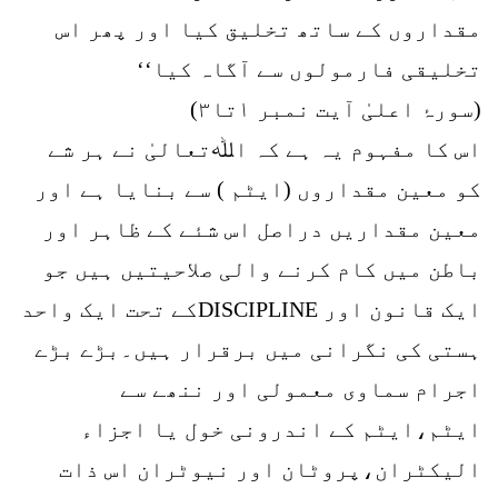
مقداروں کے ساتھ تخلیق کیا اور پھر اس
تخلیقی فارمولوں سے آگاہ کیا‘‘
(سورۂ اعلیٰ آیت نمبر ۱تا۳)
اس کا مفہوم یہ ہے کہ اﷲتعالیٰ نے ہر شے
کو معین مقداروں (ایٹم ) سے بنایا ہے اور
معین مقداریں دراصل اس شئے کے ظاہر اور
باطن میں کام کرنے والی صلاحیتیں ہیں جو
ایک قانون اور DISCIPLINEکے تحت ایک واحد
ہستی کی نگرانی میں برقرار ہیں۔بڑے بڑے
اجرام سماوی معمولی اور ننھے سے
ایٹم،ایٹم کے اندرونی خول یا اجزاء
الیکٹران،پروٹان اور نیوٹران اس ذات