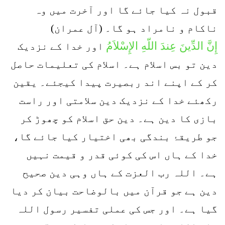
قبول نہ کیا جائے گا اور آخرت میں وہ
ناکام و نامراد ہو گا۔ (آل عمران)
إِنَّ الدِّينَ عِندَ اللّهِ الإِسْلاَمُ
اور خدا کے نزدیک
دین تو بس اسلام ہے۔ اسلام کی تعلیمات حاصل
کر کے اپنے اند ربصیرت پیدا کیجئے۔ یقین
رکھئے خدا کے نزدیک دین سلامتی اور راست
بازی کا دین ہے۔ دین حق اسلام کو چھوڑ کر
جو طریقۂ بندگی بھی اختیار کیا جائے گا،
خدا کے ہاں اس کی کوئی قدر و قیمت نہیں
ہے۔ اللہ رب العزت کے ہاں وہی دین صحیح
دین ہے جو قرآن میں بالوضاحت بیان کر دیا
گیا ہے۔ اور جس کی عملی تفسیر رسول اللہ