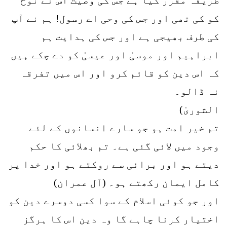
کو کی تھی اور جس کی وحی اے رسول! ہم نے آپ
کی طرف بھیجی ہے اور جس کی ہدایت ہم
ابراہیم اور موسیٰ اور عیسیٰ کو دے چکے ہیں
کہ اس دین کو قائم کرو اور اس میں تفرقہ
نہ ڈالو۔
الشوریٰ)
تم خیر امت ہو جو سارے انسانوں کے لئے
وجود میں لائی گئی ہے۔ تم بھلائی کا حکم
دیتے ہو اور برائی سے روکتے ہو اور خدا پر
کامل ایمان رکھتے ہو۔ (آل عمران)
اور جو کوئی اسلام کے سوا کسی دوسرے دین کو
اختیار کرنا چاہے گا وہ دین اس کا ہرگز