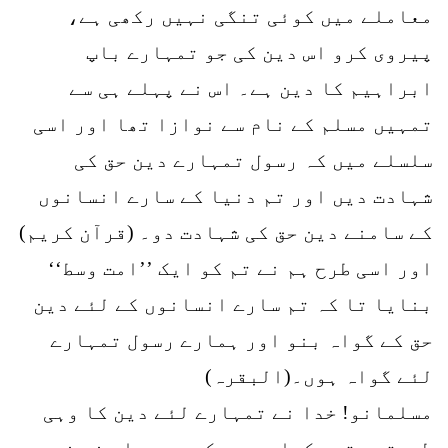
معاملے میں کوئی تنگی نہیں رکھی ہے،
پیروی کرو اس دین کی جو تمہارے باپ
ابراہیم کا دین ہے۔ اس نے پہلے ہی سے
تمہیں مسلم کے نام سے نوازا تھا اور اسی
سلسلے میں کہ رسول تمہارے دین حق کی
شہادت دیں اور تم دنیا کے سارے انسانوں
کے سامنے دین حق کی شہادت دو۔ (قرآن کریم)
اور اسی طرح ہم نے تم کو ایک ’’امت وسط‘‘
بنایا تا کہ تم سارے انسانوں کے لئے دین
حق کے گواہ بنو اور ہمارے رسول تمہارے
لئے گواہ ہوں۔(البقرہ)
مسلمانو! خدا نے تمہارے لئے دین کا وہی
طریقہ مقرر کیا ہے جس کی وصیت اس نے نوح