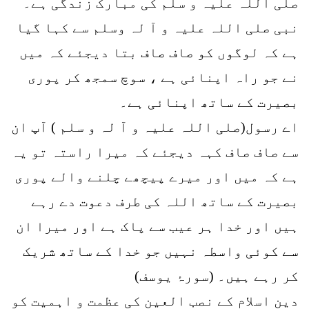
صلی اللہ علیہ و سلم کی مبارک زندگی ہے۔
نبی صلی اللہ علیہ و آ لہ وسلم سے کہا گیا
ہے کہ لوگوں کو صاف صاف بتا دیجئے کہ میں
نے جو راہ اپنائی ہے ، سوچ سمجھ کر پوری
بصیرت کے ساتھ اپنائی ہے۔
اے رسول(صلی اللہ علیہ و آ لہ و سلم ) آپ ان
سے صاف صاف کہہ دیجئے کہ میرا راستہ تو یہ
ہے کہ میں اور میرے پیچھے چلنے والے پوری
بصیرت کے ساتھ اللہ کی طرف دعوت دے رہے
ہیں اور خدا ہر عیب سے پاک ہے اور میرا ان
سے کوئی واسطہ نہیں جو خدا کے ساتھ شریک
کر رہے ہیں۔ (سورۂ یوسف)
دین اسلام کے نصب العین کی عظمت و اہمیت کو