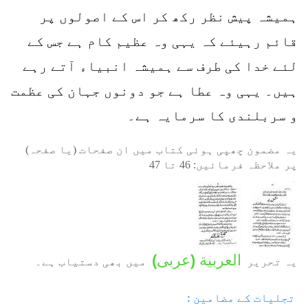
ہمیشہ پیش نظر رکھ کر اس کے اصولوں پر
قائم رہیئے کہ یہی وہ عظیم کام ہے جس کے
لئے خدا کی طرف سے ہمیشہ انبیاء آتے رہے
ہیں۔ یہی وہ عطا ہے جو دونوں جہان کی عظمت
و سربلندی کا سرمایہ ہے۔
یہ مضمون چھپی ہوئی کتاب میں ان صفحات (یا صفحہ)
پر ملاحظہ فرمائیں:
46
تا
47
العربية
(
عربی
)
یہ تحریر
میں بھی دستیاب ہے۔
تجلیات کے مضامین :