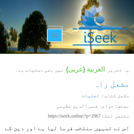
Toggle
navigation
العربية
(
عربی
)
یہ تحریر
میں بھی دستیاب ہے۔
مشعل راہ
مکمل کتاب :
تجلیات
مصنف : خواجہ شمس الدین عظیمی
مختصر لنک :
https://iseek.online/?p=2967
اس نے تمہیں منتخب فرما لیا ہے اور دین کے