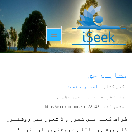
Toggle
navigation
مشاہدۂ حق
مکمل کتاب :
احسان و تصوف
مصنف : خواجہ شمس الدین عظیمی
مختصر لنک :
https://iseek.online/?p=22542
طواف کعبہ میں شعور و لا شعور میں روشنیوں
کا ہجوم ہو جاتا ہے روشنیوں اور نور کا