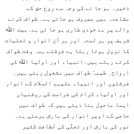
ذخیرہ ہو جا نے کی وجہ سے روح حق کے
مشاھدہ میں مصروف ہو جاتی ہے۔ طواف کرنے
والے پر بے خودی طاری ہو جا تی ہے۔بیت اﷲ
شریف پر ہر لمحہ اور ہر آن انوار و تجلیات
کا نزول ہوتا رہتا ہے فرشتے ہمہ وقت طواف
کرتے رہتے ہیں۔انبیاء اور اولیا اﷲ کی
ارواح ِ طیبہّ طواف میں مشغول رہتی ہیں۔
فرشتوں اور انبیاء علیہم السلام کے انوار
اور اولیاء کرام کی فراست کی روشنیاں
ایسا ماحول بنا دیتی ہیں کہ طواف میں
حاجی کے اوپر انوار کی بارش برستی ہے۔
نور کی بارش اور تجلّی کی لطافت کثیر