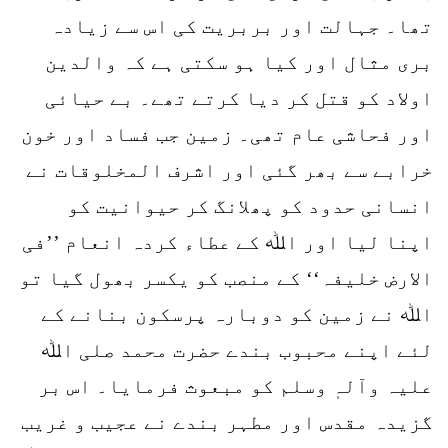
تھا۔ جہالت اور بربریت کی اس سے زیادہ
بری مثال اور کیا ہو سکتی ہے کہ والدین
اولاد کو قتل کر دیا کرتے تھے۔ بے حیائی
اور فحاشی عام تھی۔ زمین جب فساد اور خون
خرابے سے بھر گئی اور اشرف المخلوقات نے
انسانی حدود کو پھلانگ کر حیوانیت کو
اپنا لیا اور اﷲ کے عطاء کردہ انعام ’’فی
الارض خلیفہ‘‘ کے منصب کو یکسر بھول گیا تو
اﷲ نے زمین کو دوبارہ پرسکون بنانے کے
لئے اپنے محبوب بندے حضرت محمد صلی اﷲ
علیہ وآلہٖ وسلم کو مبعوث فرمایا۔ اس بر
گزیدہ مقدس اور مطہر بندے نے عجیب و غریب