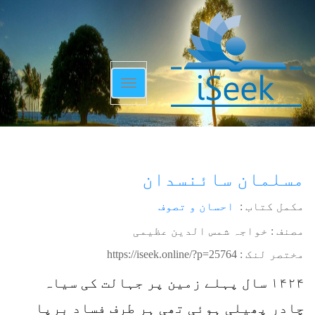
Toggle
navigation
مسلمان سائنسدان
مکمل کتاب :
احسان و تصوف
مصنف : خواجہ شمس الدین عظیمی
مختصر لنک :
https://iseek.online/?p=25764
۱۴۲۴ سال پہلے زمین پر جہالت کی سیاہ
چادر پھیلی ہوئی تھی ہر طرف فساد برپا