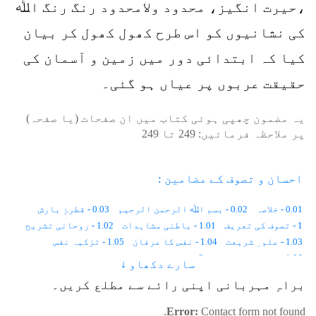
،حیرت انگیز، محدود ولامحدود رنگ رنگ اﷲ
کی نشانیوں کو اس طرح کھول کھول کر بیان
کیا کہ ابتدائی دور میں زمین و آسمان کی
حقیقت عربوں پر عیاں ہو گئی۔
یہ مضمون چھپی ہوئی کتاب میں ان صفحات (یا صفحہ)
پر ملاحظہ فرمائیں:
249
تا
249
احسان و تصوف کے مضامین :
0.01 - خلاصہ
0.02 - بسم اﷲ الرحمن الرحیم
0.03 - قطرۂِ بارش
1 - تصوف کی تعریف
1.01 - باطنی مشاہدات
1.02 - روحانی تشریح
1.03 - علم ِ شریعت
1.04 - نفس کا عرفان
1.05 - تزکیہ نفس
1.06 - اعمال و اشغال
2 - تصوف کی تاریخ
سارے دکھاو ↓
2.01 - زمین پر انسان کا پہلا دن
2.02 - معاشرتی قوانین
براہِ مہربانی اپنی رائے سے مطلع کریں۔
2.03 - جسمانی رُخ ، روحانی رُخ
2.04 - ایک اور دنیا
2.05 - نوعِ انسانی کا پہلا صوفی
2.06 - نماز میں حُضوری
Error:
Contact form not found.