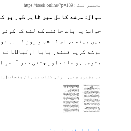
مختصر لنک :
https://iseek.online/?p=189
سوال: مرشد کامل میں ظاہر طور پر ک
جواب: یہ بات جاننے کے لئے کہ کوئی 
میں بیٹھے، اس کے شب و روز کا بہ غو
مرشد کریم قلندر بابا اولیاءؒ نے فر
متوجہ ہو جائے اور جتنی دیر آدمی اس
یہ مضمون چھپی ہوئی کتاب میں ان صفحات (یا 
اسم اعظم کے مضامین :