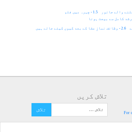
1.5 - چہرہ میں فلم
2.6 - وظائف نمازِ عشا کے بعد کیوں کیئے جاتے ہیں
3.3 - روح کا عرفان کیسے حاصل کیا جائے؟
3.6 - روح انسانی سے آشنا ہونے کا طریقہ کیا ہے؟
5.1 - مراقبہ سے علاج
5.2 - مراقبہ کی تعریف
7.2 - لوح اول اور لوح دوئم کیا ہیں
تلاش کریں
10.1 - احسن الخالقین
تلاش کرنے کے لئے یہاں ٹائپ کریں
For 
10.10 - مختلف امراض کیوں پیدا ہوتے ہیں
17 - عورت مرد کا لباس
18 - روشنی قید نہیں ہوتی