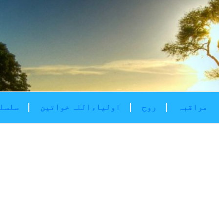
مراقبہ
روح
اولیاءاللہ خواتین
سلسلۂ