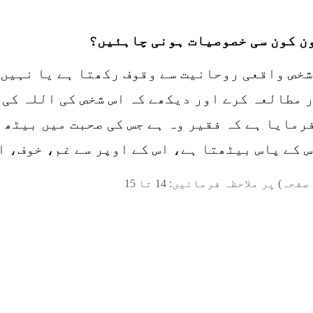
ون کون سی خصوصیات ہونی چاہئیں؟
شخص واقعی روحانیت سے وقوف رکھتا ہے یا نہیں،
ر مطالعہ کرے اور دیکھے کہ اس شخص کی اللہ کی 
مایا ہے کہ فقیر وہ ہے جس کی صحبت میں بیٹھ ک
 کے پاس بیٹھتا ہے، اس کے اوپر سے غم، خوف، ا
صفحہ) پر ملاحظہ فرمائیں:
14
تا
15