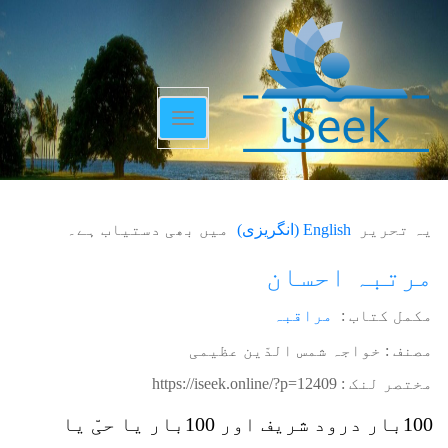
Toggle
navigation
یہ تحریر
English
(
انگریزی
)
میں بھی دستیاب ہے۔
مرتبہ احسان
مکمل کتاب :
مراقبہ
مصنف : خواجہ شمس الدّین عظیمی
مختصر لنک :
https://iseek.online/?p=12409
100بار درود شریف اور 100بار یا حیّ یا