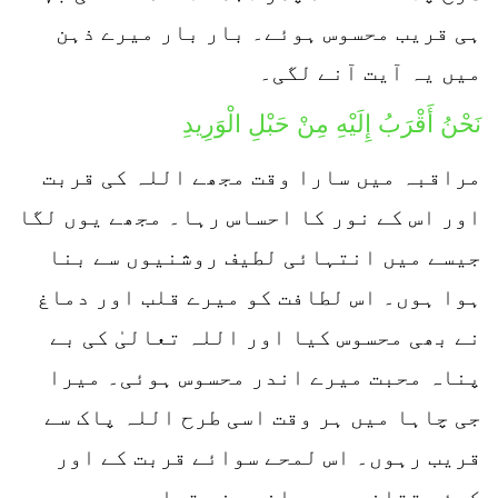
ہی قریب محسوس ہوئے۔ بار بار میرے ذہن
میں یہ آیت آنے لگی۔
نَحْنُ أَقْرَبُ إِلَيْهِ مِنْ حَبْلِ الْوَرِيدِ
مراقبہ میں سارا وقت مجھے اللہ کی قربت
اور اس کے نور کا احساس رہا۔ مجھے یوں لگا
جیسے میں انتہائی لطیف روشنیوں سے بنا
ہوا ہوں۔ اس لطافت کو میرے قلب اور دماغ
نے بھی محسوس کیا اور اللہ تعالیٰ کی بے
پناہ محبت میرے اندر محسوس ہوئی۔ میرا
جی چاہا میں ہر وقت اسی طرح اللہ پاک سے
قریب رہوں۔ اس لمحے سوائے قربت کے اور
کوئی تقاضہ میرے اندر نہ تھا۔