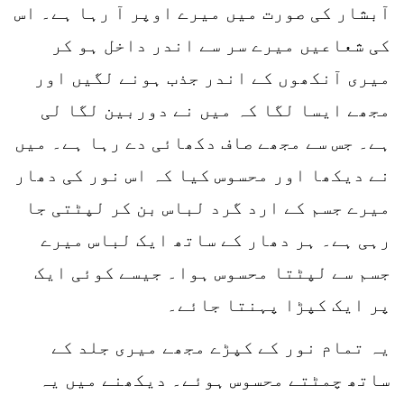
آبشار کی صورت میں میرے اوپر آ رہا ہے۔ اس
کی شعاعیں میرے سر سے اندر داخل ہو کر
میری آنکھوں کے اندر جذب ہونے لگیں اور
مجھے ایسا لگا کہ میں نے دوربین لگا لی
ہے۔ جس سے مجھے صاف دکھائی دے رہا ہے۔ میں
نے دیکھا اور محسوس کیا کہ اس نور کی دھار
میرے جسم کے ارد گرد لباس بن کر لپٹتی جا
رہی ہے۔ ہر دھار کے ساتھ ایک لباس میرے
جسم سے لپٹتا محسوس ہوا۔ جیسے کوئی ایک
پر ایک کپڑا پہنتا جائے۔
یہ تمام نور کے کپڑے مجھے میری جلد کے
ساتھ چمٹتے محسوس ہوئے۔ دیکھنے میں یہ