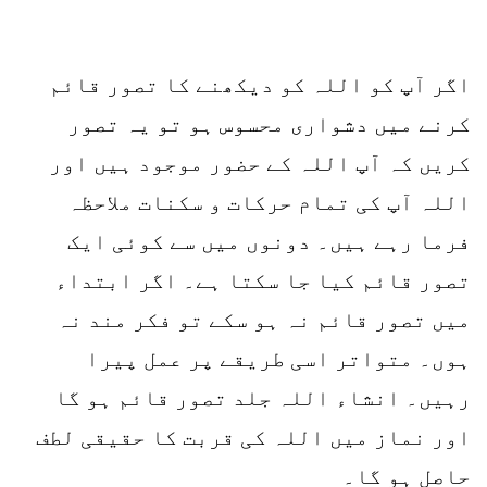
اگر آپ کو اللہ کو دیکھنے کا تصور قائم
کرنے میں دشواری محسوس ہو تو یہ تصور
کریں کہ آپ اللہ کے حضور موجود ہیں اور
اللہ آپ کی تمام حرکات و سکنات ملاحظہ
فرما رہے ہیں۔ دونوں میں سے کوئی ایک
تصور قائم کیا جا سکتا ہے۔ اگر ابتداء
میں تصور قائم نہ ہو سکے تو فکر مند نہ
ہوں۔ متواتر اسی طریقے پر عمل پیرا
رہیں۔ انشاء اللہ جلد تصور قائم ہو گا
اور نماز میں اللہ کی قربت کا حقیقی لطف
حاصل ہو گا۔