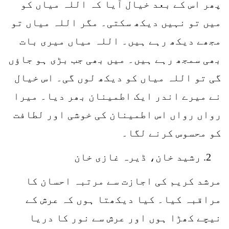
پھر اس کے بعد خیال آیا کہ اللہ میاں کو
میں تو نہیں دیکھ سکتی۔ مگر اللہ میاں تو
مجھے دیکھ رہے ہیں۔ اللہ میاں میری بات
بھی سمجھ رہے ہیں۔ میں بھی جب بڑی ہو جاؤں
گی تو اللہ میاں کو دیکھ لوں گی۔ اس خیال
نے میرے اندر ایک اطمینان بھر دیا۔ میرا
رواں رواں اس اطمینان کی خوشی اور لطافت
کو محسوس کرنے لگا۔
رشید خان، ڈیرہ غازی خان
مرشد کریم کی اجازت سے مرتبہ احسان کا
مراقبہ کیا۔ کیا دیکھتا ہوں کہ عرش کے
نیچے کھڑا ہوں اور عرش سے نور کا دریا