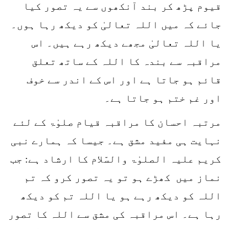
قیوم پڑھ کر بند آنکھوں سے یہ تصور کیا
جائے کہ میں اللہ تعالیٰ کو دیکھ رہا ہوں۔
یا اللہ تعالیٰ مجھے دیکھ رہے ہیں۔ اس
مراقبہ سے بندہ کا اللہ کے ساتھ تعلق
قائم ہو جاتا ہے اور اس کے اندر سے خوف
اور غم ختم ہو جاتا ہے۔
مرتبہ احسان کا مراقبہ قیام صلوٰۃ کے لئے
نہایت ہی مفید مشق ہے۔ جیسا کہ ہمارے نبی
کریم علیہ الصلوٰۃ والسّلام کا ارشاد ہے: جب
نماز میں کھڑے ہو تو یہ تصور کرو کہ تم
اللہ کو دیکھ رہے ہو یا اللہ تم کو دیکھ
رہا ہے۔ اس مراقبہ کی مشق سے اللہ کا تصور