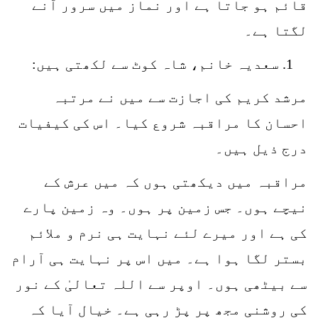
قائم ہو جاتا ہے اور نماز میں سرور آنے
لگتا ہے۔
سعدیہ خانم، شاہ کوٹ سے لکھتی ہیں:
مرشد کریم کی اجازت سے میں نے مرتبہ
احسان کا مراقبہ شروع کیا۔ اس کی کیفیات
درج ذیل ہیں۔
مراقبہ میں دیکھتی ہوں کہ میں عرش کے
نیچے ہوں۔ جس زمین پر ہوں۔ وہ زمین پارے
کی ہے اور میرے لئے نہایت ہی نرم و ملائم
بستر لگا ہوا ہے۔ میں اس پر نہایت ہی آرام
سے بیٹھی ہوں۔ اوپر سے اللہ تعالیٰ کے نور
کی روشنی مجھ پر پڑ رہی ہے۔ خیال آیا کہ