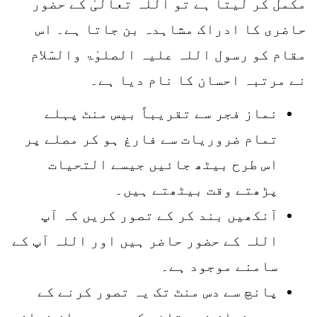
مکمل کر لیتا ہے تو اللہ تعالیٰ کے حضور
حاضری کا ادراک مشاہدہ بن جاتا ہے۔ اس
مقام کو رسول اللہ علیہ الصلوٰۃ والسّلام
نے مرتبہ احسان کا نام دیا ہے۔
نماز فجر سے تقریباً بیس منٹ پہلے
تمام ضروریات سے فارغ ہو کر مصلے پر
اس طرح بیٹھ جائیں جیسے التحیات
پڑھتے وقت بیٹھتے ہیں۔
آنکھیں بند کر کے تصور کریں کہ آپ
اللہ کے حضور حاضر ہیں اور اللہ آپ کے
سامنے موجود ہے۔
پانچ سے دس منٹ تک یہ تصور کرنے کے
بعد نماز فجر قائم کریں۔ دوران نماز