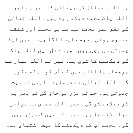
یہ اللہ تعالیٰ کی بینائی کا نور ہے اور
اللہ پاک مجھے دیکھ رہے ہیں۔ اللہ تعالیٰ
کی نظر میں مجھے نہایت ہی محبت اور شفقت
محسوس ہوئی۔ مجھے ایسا لگا جیسے میں ایک
چھوٹی سی بچی ہوں۔ میرے دل میں اللہ پاک
کو دیکھنے کا شوق ہے۔ میں نے اللہ میاں سے
پوچھا۔ یا اللہ میں کب آپ کو دیکھ سکوں
گی۔ اللہ تعالیٰ نے فرمایا۔ ابھی تم بہت
چھوٹی ہو۔ جب تم بڑی ہو جاؤ گی تو پھر ہم
کو دیکھ سکو گی۔ میں اللہ میاں سے برابر
سوال کئے جا رہی ہوں۔ کہ میں کب بڑی ہوں
گی۔ مجھے آپ کو دیکھنے کا بہت اشتیاق ہے۔