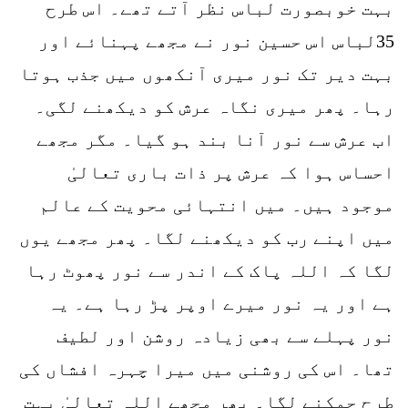
بہت خوبصورت لباس نظر آتے تھے۔ اس طرح
35لباس اس حسین نور نے مجھے پہنائے اور
بہت دیر تک نور میری آنکھوں میں جذب ہوتا
رہا۔ پھر میری نگاہ عرش کو دیکھنے لگی۔
اب عرش سے نور آنا بند ہو گیا۔ مگر مجھے
احساس ہوا کہ عرش پر ذات باری تعالیٰ
موجود ہیں۔ میں انتہائی محویت کے عالم
میں اپنے رب کو دیکھنے لگا۔ پھر مجھے یوں
لگا کہ اللہ پاک کے اندر سے نور پھوٹ رہا
ہے اور یہ نور میرے اوپر پڑ رہا ہے۔ یہ
نور پہلے سے بھی زیادہ روشن اور لطیف
تھا۔ اس کی روشنی میں میرا چہرہ افشاں کی
طرح چمکنے لگا۔ پھر مجھے اللہ تعالیٰ بہت