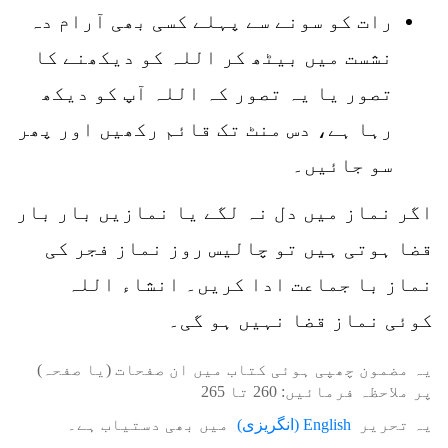
رات کو سونے سے پہلے کسی بھی آرام دہ
نشست میں بیٹھ کر اللہ کو دیکھنے کا
تصور یا یہ تصور کہ اللہ آپ کو دیکھ
رہا ہے، دس منٹ تک قائم رکھیں اور پھر
سو جائیں۔
اگر نماز میں دل نہ لگے یا نمازیں بار بار
قضا ہوتی ہیں تو چالیس روز نماز فجر کی
نماز با جماعت ادا کریں۔ انشاء اللہ
کوئی نماز قضا نہیں ہو گی۔
یہ مضمون چھپی ہوئی کتاب میں ان صفحات (یا صفحہ)
پر ملاحظہ فرمائیں:
260
تا
265
یہ تحریر
English
(
انگریزی
)
میں بھی دستیاب ہے۔