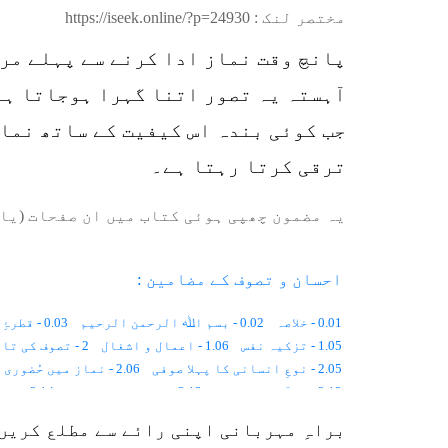
مختصر لنک :
https://iseek.online/?p=24930
پانچ وقت نماز ادا کرنے سے پہلے مر
آہستہ یہ تصور اتنا گہرا ہوجاتا ہے 
جب کوئی بندہ اس کیفیت کے ساتھ نماز
ترقی کرتا رہتا ہے۔
یہ مضمون چھپی ہوئی کتاب میں ان صفحات (یا 
احسان و تصوف کے مضامین :
0.01 - خلاصہ
0.02 - بسم اﷲ الرحمن الرحیم
0.03 - قطرۂِ بارش
1.05 - تزکیہ نفس
1.06 - اعمال و اشغال
2 - تصوف کی تاریخ
2.05 - نوعِ انسانی کا پہلا صوفی
2.06 - نماز میں حُضوری
2.12 - قرآن اور تصوّف
2.13 - گھڑی کی سوئیاں
2.14 - پیدائشی شعور
3.03 - یُونانی تصوّف
3.04 - یہودی تصوّف
3.05 - عیسائی تصوّف
براہِ مہربانی اپنی رائے سے مطلع کریں
4.03 - منافِقانہ طرزِ عمل
4.04 - تارِکُ الدّنیا
4.05 - تھیا سوفی