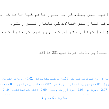
اقبہ میں بیٹھ کر یہ تصور قائم کیا جائے کہ م
کہ نماز میں خیالات کی یلغار نہیں رہتی۔
 ادا کرتا ہے تو اس کے اوپر غیب کی دنیا کے د
صفحہ) پر ملاحظہ فرمائیں:
231
تا
231
1 - تصوف کی تعریف
1.01 - باطنی مشاہدات
1.02 - روحانی تشریح
2.01 - زمین پر انسان کا پہلا دن
2.02 - معاشرتی قوانین
2.03 - جسمانی رُخ ، روحانی رُخ
2.07 - دعوتِ حق
2.08 - یَومِ اَزل کا وعدہ
2.09 - اللہ کے نمائندے
2.10 - اللہ کی بادشاہی کا رُکن
2.15 - پہلے آسمان کا شعور
3 - تصوّف اور رَہبانیّت
3.01 - تَرکِ دُنیا
سارے دکھاو ↓
3.06 - ہندومَت اور تصوّف
3.07 - تصوّف اور سائنس
4 - تصوّف اور مُعترضین
۔
4.06 - اسلام میں تفرّقے
4.07 - حقوق ﷲ
5 - تصوّف کی اہمیت و حقیقت