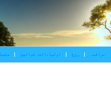
مراقبہ
روح
اولیاءاللہ خواتین
سلسلۂ