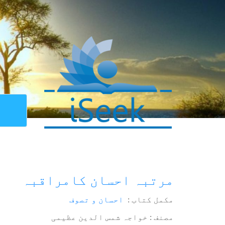
مرتبہ احسان کامراقبہ
مکمل کتاب :
احسان و تصوف
مصنف : خواجہ شمس الدین عظیمی