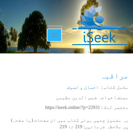
Toggle
navigation
مراقبہ
مکمل کتاب :
احسان و تصوف
مصنف : خواجہ شمس الدین عظیمی
مختصر لنک :
https://iseek.online/?p=22931
یہ مضمون چھپی ہوئی کتاب میں ان صفحات (یا صفحہ)
پر ملاحظہ فرمائیں:
219
تا
219