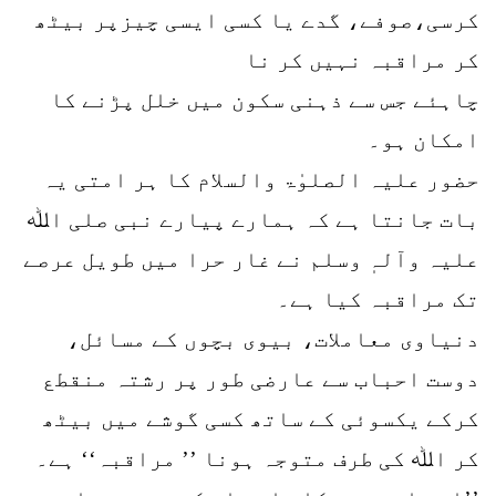
کرسی،صوفے، گدے یا کسی ایسی چیزپر بیٹھ
کر مراقبہ نہیں کر نا
چاہئے جس سے ذہنی سکون میں خلل پڑنے کا
امکان ہو۔
حضور علیہ الصلوٰۃ والسلام کا ہر امتی یہ
بات جانتا ہے کہ ہمارے پیارے نبی صلی اﷲ
علیہ وآلہٖ وسلم نے غار حرا میں طویل عرصے
تک مراقبہ کیا ہے۔
دنیاوی معاملات، بیوی بچوں کے مسائل،
دوست احباب سے عارضی طور پر رشتہ منقطع
کرکے یکسوئی کے ساتھ کسی گوشے میں بیٹھ
کر اﷲ کی طرف متوجہ ہونا ’’ مراقبہ‘‘ ہے۔