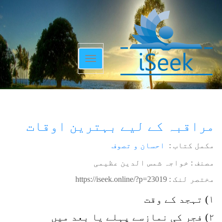
Toggle
navigation
مراقبہ کے لیے بہترین اوقات
مکمل کتاب :
احسان و تصوف
مصنف : خواجہ شمس الدین عظیمی
مختصر لنک :
https://iseek.online/?p=23019
۱) تہجد کے وقت
۲) فجر کی نمازسے پہلے یا بعد میں