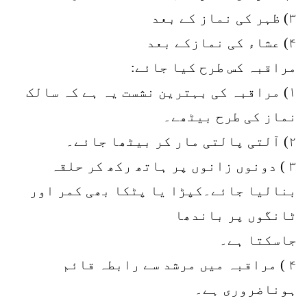
۳) ظہر کی نماز کے بعد
۴) عشاء کی نمازکے بعد
مراقبہ کس طرح کیا جائے:
۱) مراقبہ کی بہترین نشست یہ ہے کہ سالک
نماز کی طرح بیٹھے۔
۲) آلتی پالتی مار کر بیٹھا جائے۔
۳ ) دونوں زانوں پر ہاتھ رکھ کر حلقہ
بنالیا جائے۔کپڑا یا پٹکا بھی کمر اور
ٹانگوں پر باندھا
جاسکتا ہے۔
۴ ) مراقبہ میں مرشد سے رابطہ قائم
ہوناضروری ہے۔