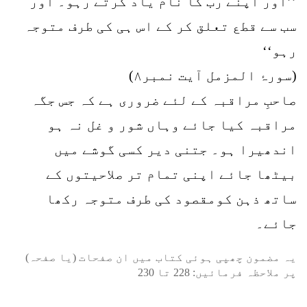
’’اور اپنے رب کا نام یاد کرتے رہو۔ اور
سب سے قطع تعلق کر کے اس ہی کی طرف متوجہ
رہو‘‘
(سورۂ المزمل آیت نمبر۸)
صاحبِ مراقبہ کے لئے ضروری ہے کہ جس جگہ
مراقبہ کیا جائے وہاں شور و غل نہ ہو
اندھیرا ہو۔ جتنی دیر کسی گوشے میں
بیٹھا جائے اپنی تمام تر صلاحیتوں کے
ساتھ ذہن کومقصود کی طرف متوجہ رکھا
جائے۔
یہ مضمون چھپی ہوئی کتاب میں ان صفحات (یا صفحہ)
پر ملاحظہ فرمائیں:
228
تا
230