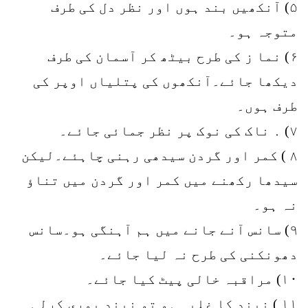
۵) آنکھیں بند ہوں اور نظر دل کی طرف
متوجہ ہو۔
۶) نما ز کی طرح بیٹھ کر آسمان کی طرف
دیکھا جائے۔آنکھوں کی پتلیاں اوپر کی
طرف ہوں۔
۷) ․ ناک کی نوک پر نظر جمائی جائے۔
۸ ) کمر اور گردن سیدھی رہنی چاہئے۔لیکن
سیدھا رکھنے میں کمر اور گردن میں تناؤ
نہ ہو۔
۹) سانس آنے جانے میں ہم آہنگی ہو۔سانس
دھونکنی کی طرح نہ لیا جائے۔
۱۰) مراقبہ خالی پیٹ کیا جائے۔
۱۱ ) نیند کا غلبہ ہو تو نیند پوری کرلی