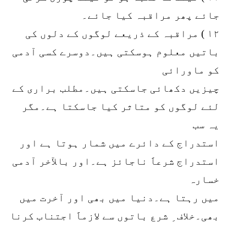
جائے پھر مراقبہ کیا جائے۔
۱۲ ) مراقبہ کے ذریعے لوگوں کے دلوں کی
باتیں معلوم ہوسکتی ہیں۔دوسرے کسی آدمی
کو ماورائی
چیزیں دکھائی جاسکتی ہیں۔مطلب براری کے
لئے لوگوں کو متاثر کیا جاسکتا ہے۔مگر
یہ سب
استدراج کے دائرے میں شمار ہوتا ہے اور
استدراج شرعاََ ناجائز ہے۔اور بالآخر آدمی
خسارہ
میں رہتا ہے۔دنیا میں بھی اور آخرت میں
بھی۔خلاف ِ شرع باتوں سے لازماََ اجتناب کرنا