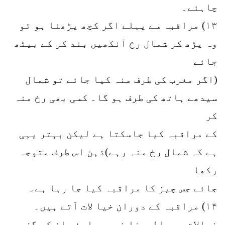
چاہئے۔
۱۳) مراقبہ سے پہلے اگر کچھ پڑھنا ہو تو
وہ پڑھ کر شمال رخ آنکھیں بند کر کے بیٹھ
جائے
(اگر مغرب کی طرف منہ کیا جائے تو شمال
سیدھے ہاتھ کی طرف ہو گا۔ کسی بھی رخ منہ
کر
کے مراقبہ کیا جاسکتا ہے لیکن بہتر یہی
ہے کہ شمال رخ منہ رہے)ذہن اس طرف متوجہ
رکھا
جائے جس چیز کا مراقبہ کیا جا رہا ہے۔
۱۴) مراقبہ کے دوران خیا لات آتے ہیں۔
خیالات میں الجھنا نہیں چاہئے ان کو گزر