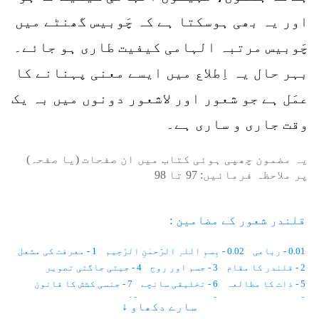
اور یہ بھی ہوسکتا ہے کہ چَوبیس گھنٹے میں
چَوبیس مرتبہ الہامی کیفیت طاری ہو جائے۔
بہر حال یہ اِطلاع میں ایسے معنی پہنانے کا
عمَل ہے جو شعور اور لاشعور دونوں میں بہ یک
وقت جاری و ساری ہے۔
یہ مضمون چھپی ہوئی کتاب میں ان صفحات (یا صفحہ)
پر ملاحظہ فرمائیں:
97
تا
98
قلندر شعور کے مضامین :
0.01 - رباعی
0.02 - بِسمِ اللہِ الرّحمٰنِ الرّحِیم
1 - معرفت کی مشعل
2 - قلندر کا مقام
3 - جسم اور روح
4 - جیتی جاگتی تصویر
5 - ذات کا مطالعہ
6 - تخلیقی سانچے
7 - جنسی کشش کا قانون
8 - ظاہر اور باطن
9 - نَوعی اِشتراک
10 - زمین دوز چوہے
سارے دکھاو ↓
11 - طاقت ور حِسّیات
12 - سُراغ رساں کتے
13 - اَنڈوں کی تقسیم