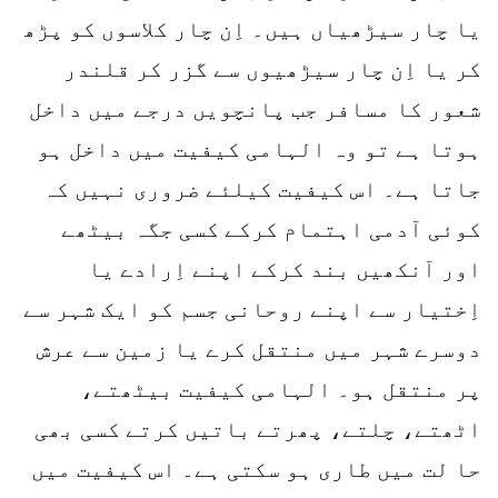
یا چار سیڑھیاں ہیں۔ اِن چار کلاسوں کو پڑھ
کر یا اِن چار سیڑھیوں سے گزر کر قلندر
شعور کا مسافر جب پانچویں درجے میں داخل
ہوتا ہے تو وہ الہامی کیفیت میں داخل ہو
جاتا ہے۔ اس کیفیت کیلئے ضروری نہیں کہ
کوئی آدمی اہتمام کرکے کسی جگہ بیٹھے
اور آنکھیں بند کرکے اپنے اِرادے یا
اِختیار سے اپنے روحانی جسم کو ایک شہر سے
دوسرے شہر میں منتقل کرے یا زمین سے عرش
پر منتقل ہو۔ الہامی کیفیت بیٹھتے،
اٹھتے، چلتے، پھرتے باتیں کرتے کسی بھی
حا لت میں طاری ہو سکتی ہے۔ اس کیفیت میں