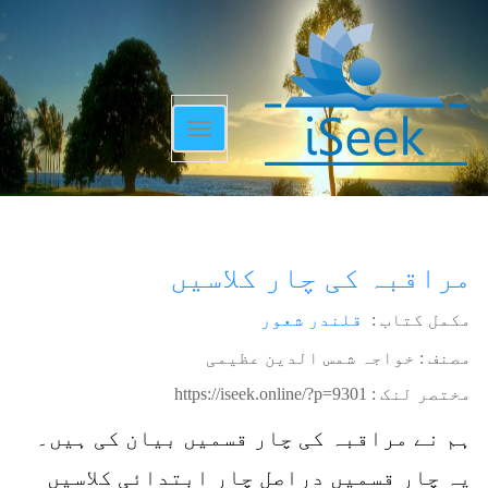
Toggle
navigation
مراقبہ کی چار کلاسیں
مکمل کتاب :
قلندر شعور
مصنف : خواجہ شمس الدین عظیمی
مختصر لنک :
https://iseek.online/?p=9301
ہم نے مراقبہ کی چار قسمیں بیان کی ہیں۔
یہ چار قسمیں دراصل چار ابتدائی کلاسیں