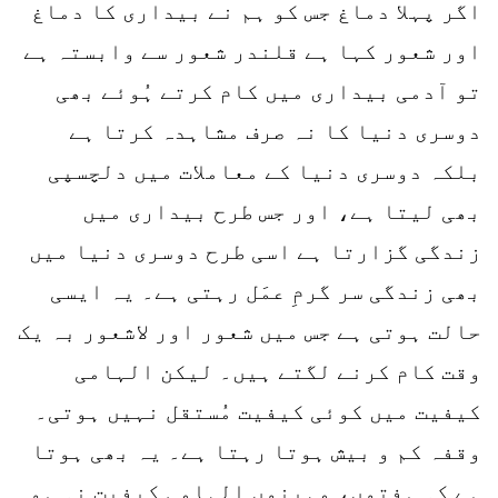
اگر پہلا دماغ جس کو ہم نے بیداری کا دماغ
اور شعور کہا ہے قلندر شعور سے وابستہ ہے
تو آدمی بیداری میں کام کرتے ہُوئے بھی
دوسری دنیا کا نہ صرف مشاہدہ کرتا ہے
بلکہ دوسری دنیا کے معاملات میں دلچسپی
بھی لیتا ہے، اور جس طرح بیداری میں
زندگی گزارتا ہے اسی طرح دوسری دنیا میں
بھی زندگی سر گرمِ عمَل رہتی ہے۔ یہ ایسی
حالت ہوتی ہے جس میں شعور اور لاشعور بہ یک
وقت کام کرنے لگتے ہیں۔ لیکن الہامی
کیفیت میں کوئی کیفیت مُستقل نہیں ہوتی۔
وقفہ کم و بیش ہوتا رہتا ہے۔ یہ بھی ہوتا
ہے کہ ہفتوں، مہینوں الہامی کیفیت نہ ہو