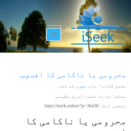
Toggle
navigation
محرومی یا ناکامی کا افسوس
مکمل کتاب :
بڑے بچوں کے لئے
مصنف : خواجہ شمس الدین عظیمی
مختصر لنک :
https://iseek.online/?p=36438
محرومی یا ناکامی کا