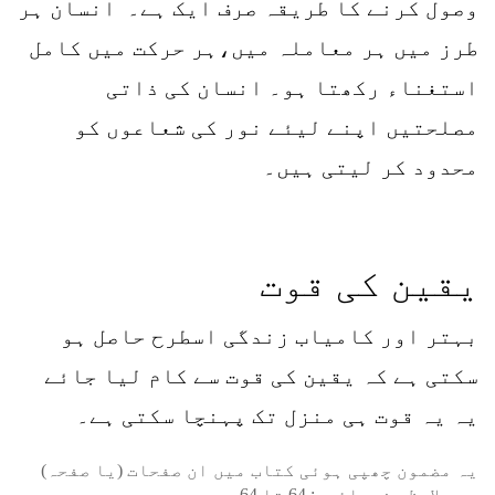
وصول کرنے کا طریقہ صرف ایک ہے۔ انسان ہر
طرز میں ہر معاملہ میں،ہر حرکت میں کامل
استغناء رکھتا ہو۔ انسان کی ذاتی
مصلحتیں اپنے لیئے نور کی شعاعوں کو
محدود کر لیتی ہیں۔
یقین کی قوت
بہتر اور کامیاب زندگی اسطرح حاصل ہو
سکتی ہے کہ یقین کی قوت سے کام لیا جائے
یہ یہ قوت ہی منزل تک پہنچا سکتی ہے۔
یہ مضمون چھپی ہوئی کتاب میں ان صفحات (یا صفحہ)
پر ملاحظہ فرمائیں:
64
تا
64