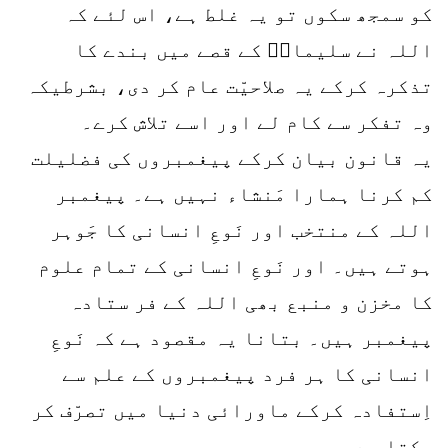
کو سمجھ سکوں تو یہ غلط ہے، اس لئے کہ
اللہ نے سلیمانؑ کے قصے میں بندے کا
تذکرہ کرکے یہ صلاحیّت عام کر دی، بشرطیکہ
وہ تفکر سے کام لے اور اسے تلاش کرے۔
یہ قانون بیان کرکے پیغمبروں کی فضلیلت
کم کرنا ہمارا مَنشاء نہیں ہے۔ پیغمبر
اللہ کے منتخب اور نَوعِ انسانی کا جَوہر
ہوتے ہیں۔ اور نَوعِ انسانی کے تمام علوم
کا مخزن و منبع بھی اللہ کے فر ستادہ
پیغمبر ہیں۔ بتانا یہ مقصود ہے کہ نَوعِ
انسانی کا ہر فرد پیغمبروں کے علم سے
اِستفادہ کرکے ماورائی دنیا میں تصرّف کر
سکتا ہے۔