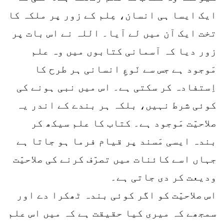
ایک ایسا ہی انسان، عِلم کے زور پر ملکہ کا
تخت ایک آن میں لے آیا۔ اللہ نے اس بات پر
زور دیا کہ آسمانی کتابوں میں وہ علم
مَوجود ہے جس سے نَوعِ انسانی ہر طرح کا
اِستفادہ کر سکتی ہے۔ اس میں نبی ہونے کی
کوئی شرط نہیں، بلکہ ہر بندے کے اندر یہ
صلاحیّت مَوجود ہے۔ کتاب کا علم سیکھ کر
بندہ ایسی مَسند پر قیام فرما ہو جاتا ہے
جہاں اسے کائنات میں تصرّف کرنے کی صلاحیّت
ودیعت کر دی جاتی ہے۔
اس صلاحیّت کو اگر کوئی بندہ ٹھکرا دے اور
سمجھے کہ میری کیا حقیقت ہے کہ میں اس علم