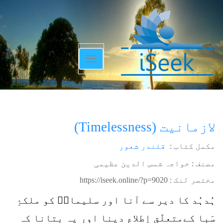
Toggle
navigation
لازمانیت (Timelessness)
مکمل کتاب :
قلندر شعور
مصنف : خواجہ شمس الدین عظیمی
مختصر لنک :
https://iseek.online/?p=9020
ہُدہُد کا دیر سے آنا اور سلیمانؑ کو ملکۂِ
سَبا کےمتعلّق اِطلاع دینا اور یہ بتانا کہ