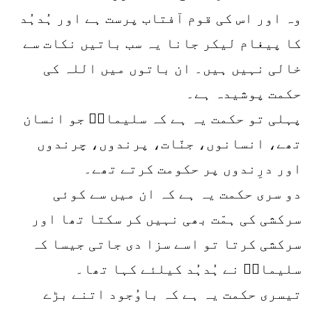
وہ اور اس کی قوم آفتاب پرست ہے اور ہُدہُد
کا پیغام لیکر جانا یہ سب باتیں نکات سے
خالی نہیں ہیں۔ ان باتوں میں اللہ کی
حکمت پوشیدہ ہے۔
پہلی تو حکمت یہ ہے کہ سلیمانؑ جو انسان
تھے، انسانوں، جنّات، پرندوں، چرندوں
اور درِندوں پر حکومت کرتے تھے۔
دو سری حکمت یہ ہے کہ ان میں سے کوئی
سرکشی کی ہمّت بھی نہیں کر سکتا تھا اور
سرکشی کرتا تو اسے سزا دی جاتی جیسا کہ
سلیمانؑ نے ہُدہُد کیلئے کہا تھا۔
تیسری حکمت یہ ہے کہ باوُجود اتنے بڑے