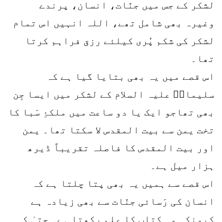
لشکر کے جس میں جنّات، انسان، پرندے
وغیرہ بھی شامل تھے، اللہ انہیں اس تمام
لشکر کی شکم پُری کیلئے رزق فراہم کرتا
تھا۔
اس قصے میں یہ بھی بتایا گیا ہے کہ
سلیمانؑ علیہ السلام کے لشکر میں ایسا جِن
بھی تھاجو ایک یا دو ساعت میں ملکۂِ سَبا کا
تخت یمن سے بیت المقدس لا سکتا تھا۔ یمن
اور بیت المقدس کا فاصلہ تقریباً ڈیرھ
ہزار میل ہے۔
اس قصے سے ہمیں یہ بھی پتا چلتا ہے کہ
انسان کی رَسائی جنّات سے بھی زیادہ ہے
کیونکہ وہ کتاب کا علم رکھتا ہے۔ حتیٰ کہ