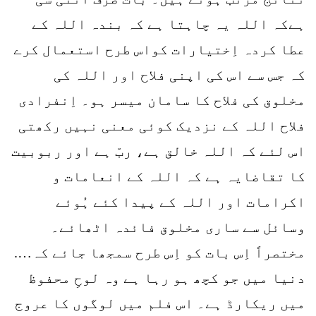
ہےکہ اللہ یہ چاہتا ہے کہ بندہ اللہ کے
عطا کردہ اِختیارات کواس طرح استعمال کرے
کہ جس سے اس کی اپنی فلاح اور اللہ کی
مخلوق کی فلاح کا سامان میسر ہو۔ اِنفرادی
فلاح اللہ کے نزدیک کوئی معنی نہیں رکھتی
اس لئے کہ اللہ خالق ہے، ربّ ہے اور ربوبیت
کا تقاضایہ ہے کہ اللہ کے انعامات و
اکرامات اور اللہ کے پیدا کئے ہُوئے
وسائل سے ساری مخلوق فائدہ اٹھائے۔
مختصراً اِس بات کو اِس طرح سمجھا جائے کہ….
دنیا میں جو کچھ ہو رہا ہے وہ لوحِ محفوظ
میں ریکارڈ ہے۔ اس فلم میں لوگوں کا عروج