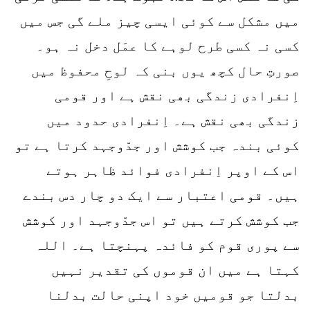
میں مشکل سے کوئی ایسی چیز ملے گی جس میں
کسی نہ کسی طرح لوہے کا عمَل دخل نہ ہو۔
صورتِ حال کچھ یوں بنی کہ لوحِ محفوظ میں
اِنفرادی زندگی بھی نقش ہے اور قومی
زندگی بھی نقش ہے۔ اِنفرادی حدود میں
کوئی بندہ جب کوشش اور جدّوجہد کرتا ہے تو
اس کے اوپر اِنفرادی فوائد ظاہر ہوتے
ہیں۔ قومی اعتبار سے ایک دو چار دس بندے
جب کوشش کرتے ہیں تو اس جدّوجہد اور کوشش
سے پوری قوم کو فائدہ پہنچتا ہے۔ اللہ
کہتا ہے میں ان قوموں کی تقدیر نہیں
بدلتا جو قومیں خود اپنی حالت بدلنا