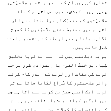
تخلیق کی ہیں ان کے اندر بےشمار صلاحیّتیں
چھپی ہیں۔ کوشش سے جب اس اشیاء کے اندر
صلاحیّتوں کو متحرّک کر دیا جاتا ہے یا ان
اشیاء میں محفوظ مخفی صلاحیّتوں کا کھوج
لگایا جاتا ہے تو ایجاد کے بےشمار راستے
کھل جاتے ہیں۔
ہم یہ دیکھتے ہیں کہ اللہ نے لوہا تخلیق
کِیا۔ مِن حَیثُ القَوم یا اِنفرادی طور پر جب
لوہے کی صِفات اور لوہے کے اندر کام کرنے
والی صلاحیّتوں کا سُراغ لگایا جاتا ہے تو
لوہا ایک ایسی چیز بن کر سامنے آتا ہے جس
میں لوگوں کیلئے بےشمار فائدے ہیں۔ آج
کی سائنس اس کا کھلا ثبوت ہے۔ سائنسی ترقی