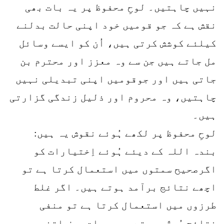
نہیں چاہتیں۔ لوحِ محفوظ پر یہ بات بھی
نقش ہے کہ جو قومیں خود اپنی حالت بدلنے
کیلئے کوشش کرتی ہیں، اُن کو ایسے وسائل
مل جاتے ہیں جن سے وہ معزز اور محترم بن
جاتی ہیں اور جوقومیں اپنی تبدیلی نہیں
چاہتیں، وہ محروم اور ذلیل زندگی گزارتی
ہیں۔
لوحِ محفوظ پر لکھے ہُوئے نقوش یہ ہیں:
بندہ اللہ کے دیئے ہُوئے اِختیارات کو
اگرصحیح سمتوں میں استعمال کرتا ہے تو
اچھے نتائج برآمد ہوتے ہیں۔ اگر غلط
طرزوں میں استعمال کرتا ہے تو منفی
نتائج مُرتّب ہوتے ہیں۔ بات صرف اتنی سی