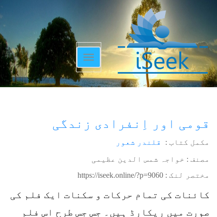
Toggle
navigation
قومی اور اِنفرادی زندگی
مکمل کتاب :
قلندر شعور
مصنف : خواجہ شمس الدین عظیمی
مختصر لنک :
https://iseek.online/?p=9060
کائنات کی تمام حرکات و سکنات ایک فلم کی
صورت میں ریکارڈ ہیں۔ جس جس طرح اس فلم