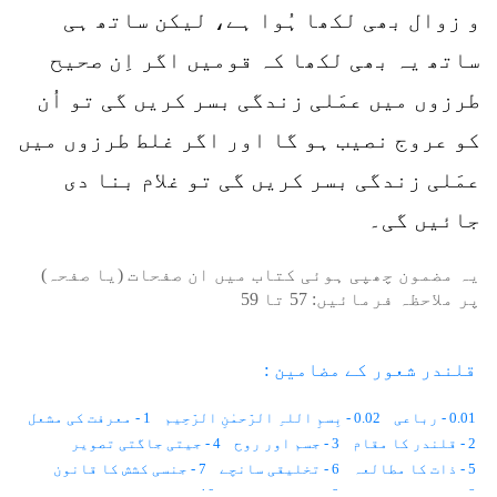
و زوال بھی لکھا ہُوا ہے، لیکن ساتھ ہی
ساتھ یہ بھی لکھا کہ قومیں اگر اِن صحیح
طرزوں میں عمَلی زندگی بسر کریں گی تو اُن
کو عروج نصیب ہو گا اور اگر غلط طرزوں میں
عمَلی زندگی بسر کریں گی تو غلام بنا دی
جائیں گی۔
یہ مضمون چھپی ہوئی کتاب میں ان صفحات (یا صفحہ)
پر ملاحظہ فرمائیں:
57
تا
59
قلندر شعور کے مضامین :
0.01 - رباعی
0.02 - بِسمِ اللہِ الرّحمٰنِ الرّحِیم
1 - معرفت کی مشعل
2 - قلندر کا مقام
3 - جسم اور روح
4 - جیتی جاگتی تصویر
5 - ذات کا مطالعہ
6 - تخلیقی سانچے
7 - جنسی کشش کا قانون
8 - ظاہر اور باطن
9 - نَوعی اِشتراک
10 - زمین دوز چوہے