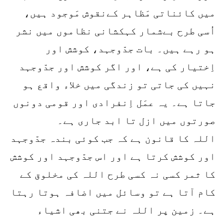
میں کائناتی مَظاہر کےنقوش مَوجود ہیں،
اُسی طرح بےشمار کہکشانی نظاموں میں نشر
ہو رہے ہیں۔ بات جدّوجہد، کوشش اور
اِختیار کی ہے، اور اگر کوشش اور جدّوجہد
نہیں کی جاتی تو زندگی میں خلاء واقع ہو
جاتا ہے۔ یہ عمَل اِنفرادی اور قومی دونوں
صورتوں میں ازل تا ابد جاری ہے۔
اللہ کا قانون ہے کہ جب کوئی بندہ جدّوجہد
اور کوشش کرتا ہے اور اس جدّوجہد اور کوشش
کا ثمر کسی نہ کسی طرح اللہ کی مخلوق کے
کام آتا ہے تو وسائل میں اضافہ ہوتا رہتا
ہے۔ زمین پر اللہ نے جتنی بھی اشیاء