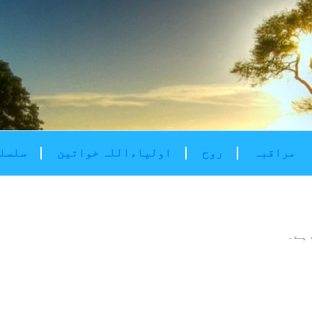
مراقبہ
روح
اولیاءاللہ خواتین
سلسلۂ
ہے۔