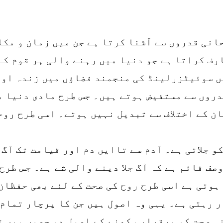
انی قدروں سے آشنا کرتا ہے جن میں زمان و مکا
ف کراتا ہے جو دنیا میں رہنے والی ہر قوم کے
ں سوئیٹزرلینڈ کی منجمند فضاؤں میں زندہ اور 
دروں سے مستفیض ہوتے ہیں۔ جس طرح مادی دنیا م
ن کے اختلاف سے تبدیل نہیں ہوتے۔ اسی طرح رو
و جلاتی ہے۔ آدم سے تاایں دم اور قیامت تک آگ 
صف قائم ہے کہ آگ جلا دینے والی شے ہے۔ جس طرح 
 ہوتی ہے اسی طرح روح کی صحت کے لئے بھی حفظان
 رہتی ہے۔ یہی وہ اصول ہیں جن کا پرچار تمام
نی صحت کو برقرار رکھنے کے اصول دو حصوں میں ت