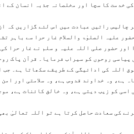
کی خدمت کا سچا اور مخلصانہ جذبہ انسان کے ا
پر چالیس راتیں عبادت میں اس لئے گزاریں کہ ان
ور علیہ الصلوٰۃ والسلام غار حرا سے باہر تشری
اور حضور صلی اللہ علیہ و سلم نے غار حرا کی 
ی پیاسی روحوں کو سیراب فرمایا۔ قرآن پاک رو
وق اللہ کی ادائیگی کے طریقے سکھاتا ہے۔ جب ا
ہ ہے، وہ خداوند قدوس ہے، وہ سلامتی اور امن د
 اسی کو زیب دیتی ہے، وہ خالق کائنات ہے، موج
رنے کی سعادت حاصل کرتا ہے تو اللہ تعالیٰ بھی
یں کرتیں اور اللہ آنکھوں کا ادراک کر لیتا ہ