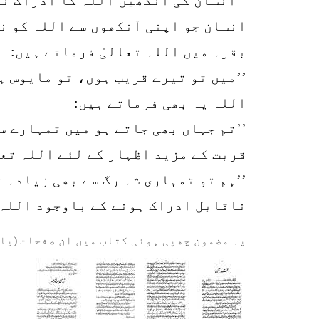
انسان جو اپنی آنکھوں سے اللہ کو ن
بقرہ میں اللہ تعالیٰ فرماتے ہیں:
’’میں تو تیرے قریب ہوں، تو مایوس ہ
اللہ یہ بھی فرماتے ہیں:
’’تم جہاں بھی جاتے ہو میں تمہارے س
قربت کے مزید اظہار کے لئے اللہ تعا
’’ہم تو تمہاری شہ رگ سے بھی زیادہ ق
ناقابل ادراک ہونے کے باوجود اللہ ا
یہ مضمون چھپی ہوئی کتاب میں ان صفحات (یا 