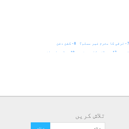
ترقی کا محرم غیر مسلم؟
8 - کفن دفن
17 - بھلائی کا سرچشمہ
18 - عظیم احسان
28 - قطرۂ آب
29 - خدا کی تعریف
37 - ضدی لوگ
38 - سعید روحیں
39 - توفیق
47 - مناظر
48 - دُعا
49 - مساجد
57 - اللہ کی صناعی
58 - ناشکری
59 - آئینہ
68 - خطاکار انسان
76 - صبر و استقامات
 لڑکی کا حصہ
85 - دعوتِ دین
93 - حقوق العباد
94 - فقیر دوست
تلاش کریں
تلاش کرنے کے لئے یہاں ٹائپ کریں