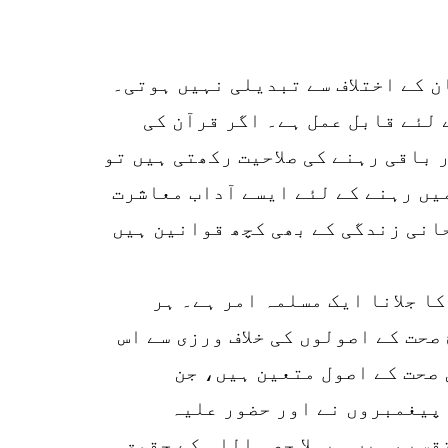
ن کے اختلاف سے تبدیلی نہیں ہوتی۔
 لئے قابل عمل ہے۔ اگر قرآن کی
باقی رہنے کی صلاحیت رکھتی ہیں تو
یں رہنے کے لئے ایسے آداب معاشرت
حانی زندگی کے بھی کچھ قوانین ہیں
15
SHARES
کا جلانا ایک مسلمہ امر ہے۔ ہر
k
صحت کے اصولوں کی خلاف ورزی سے اس
r
 صحت کے اصول متعین ہیں، جن
p
 پیغمبروں نے اور حضور علیہ
o
قسیم ہیں۔ پہلا حصہ اللہ کے حقوق