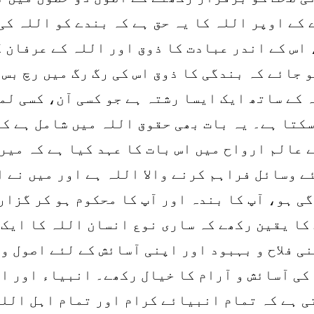
کے اوپر اللہ کا یہ حق ہے کہ بندے کو اللہ کی
 اس کے اندر عبادت کا ذوق اور اللہ کے عرفان 
 جائے کہ بندگی کا ذوق اس کی رگ رگ میں رچ بس
ہ کے ساتھ ایک ایسا رشتہ ہے جو کسی آن، کسی لم
سکتا ہے۔ یہ بات بھی حقوق اللہ میں شامل ہے کہ
ے عالم ارواح میں اس بات کا عہد کیا ہے کہ میر
ے وسائل فراہم کرنے والا اللہ ہے اور میں نے ا
ی ہو، آپ کا بندہ اور آپ کا محکوم ہو کر گزار
کا یقین رکھے کہ ساری نوع انسان اللہ کا ایک 
ی فلاح و بہبود اور اپنی آسائش کے لئے اصول وض
کی آسائش و آرام کا خیال رکھے۔ انبیاء اور اہ
ی ہے کہ تمام انبیائے کرام اور تمام اہل اللہ