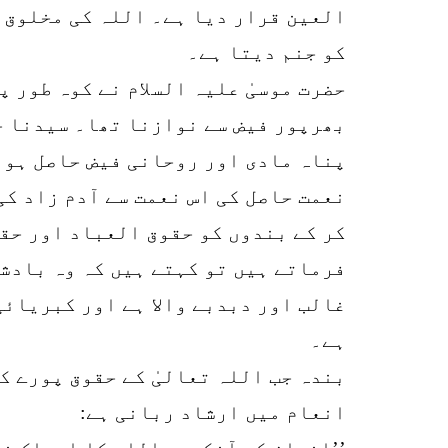
العین قرار دیا ہے۔ اللہ کی مخلوق 
کو جنم دیتا ہے۔
حضرت موسیٰ علیہ السلام نے کوہ طور 
بھرپور فیض سے نوازنا تھا۔ سیدنا حض
پناہ مادی اور روحانی فیض حاصل ہوا 
نعمت حاصل کی اس نعمت سے آدم زاد ک
کر کے بندوں کو حقوق العباد اور حق
فرماتے ہیں تو کہتے ہیں کہ وہ بادشا
غالب اور دبدبے والا ہے اور کبریائی
ہے۔
بندہ جب اللہ تعالیٰ کے حقوق پورے ک
انعام میں ارشاد ربانی ہے:
’’انسان کی آنکھیں اللہ کا ادراک نہ