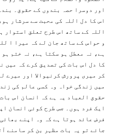
اور دوسرا حصہ بندوں کے حقوق۔ بندے 
اس کا دل اللہ کی محبت سے سرشار ہو،
اللہ کے ساتھ اس طرح تعلق استوار ہو
و حواس کے ساتھ جان لے کہ میرا ا لل
ہے، نہ معطل ہو سکتا ہے، نہ ختم ہو 
کا دل اس بات کی تصدیق کرے کہ میں ن
کر میری پرورش کرنیوالا اور میرے لئ
میں زندگی خواہ وہ کسی عالم کی زندگ
حقوق العباد یہ ہے کہ انسان اس بات 
ایک فرد ہوں۔ جس طرح کوئی انسان اپن
فرض عائد ہوتا ہے کہ وہ اپنے بھائی 
جائے تو یہ بات مظہر بن کر سامنے آت