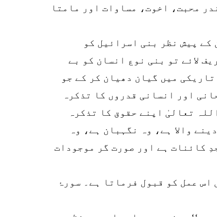
ندر محبت، اخوت، مساوات اور مامتا
 کے پیش نظر بنی اسرائیل کو
ف لائے تو بنی نوع انسان کو بے
تاریکی میں گیان دھیان کر کے جو
حانی اور انسانی قدروں کا تذکرہ
للہ تعالیٰ اپنے حقوق کا تذکرہ
ینے والا ہے، وہ نگہبان ہے، وہ
دِ کائنات ہے اور صورت گر موجودات
 اس عمل کو قبول فرماتا ہے۔ سورۂ
ے۔‘‘ یعنی بے بصاعت اور بے نظر