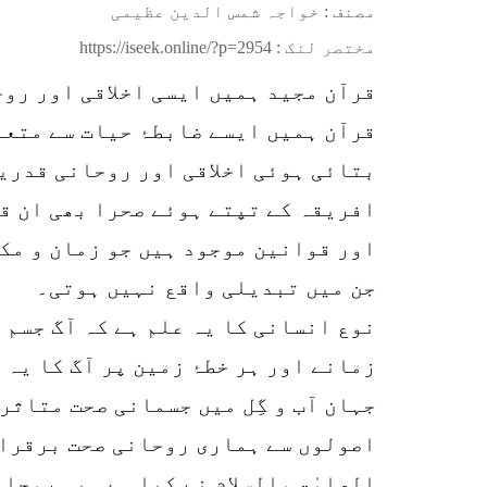
مصنف : خواجہ شمس الدین عظیمی
مختصر لنک :
https://iseek.online/?p=2954
قرآن مجید ہمیں ایسی اخلاقی اور روح
قرآن ہمیں ایسے ضابطۂ حیات سے متعار
بتائی ہوئی اخلاقی اور روحانی قدری
افریقہ کے تپتے ہوئے صحرا بھی ان ق
اور قوانین موجود ہیں جو زمان و مکا
جن میں تبدیلی واقع نہیں ہوتی۔
نوع انسانی کا یہ علم ہے کہ آگ جسم ک
زمانے اور ہر خطۂ زمین پر آگ کا یہ و
جہان آب و گِل میں جسمانی صحت متاثر
اصولوں سے ہماری روحانی صحت برقرار
الصلوٰۃ والسلام نے کیا ہے۔ یہ روحا