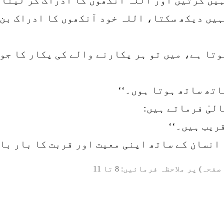
ہیں دیکھ سکتا، اللہ خود آنکھوں کا ادراک بن 
وتا ہے، میں تو ہر پکارنے والے کی پکار کا جو
اتھ ساتھ ہوتا ہوں۔‘‘
لیٰ فرماتے ہیں:
ریب ہیں۔‘‘
نسان کے ساتھ اپنی معیت اور قربت کا بار بار
صفحہ) پر ملاحظہ فرمائیں:
8
تا
11