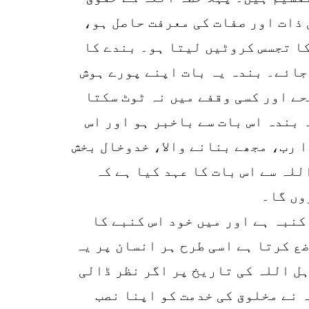
 ذات اور صفات کی معرفت حاصل ہو،
کا تجسس کروٹیں لیتا ہو۔ بندے کا
 جائے۔ بندہ یہ بات اپنے پورے ہوش
حے اور کسی وقفے میں نہ ٹوٹ سکتا
 بندہ اس بات سے باخبر ہو اور اس
ا رب، مجھے بنانے والا، خدوخال بخش
للہ سے اس بات کا عہد کیا ہے کہ
وں گا۔
کنبہ ہے اور میں خود اس کنبے کا
ع کرتا ہے اسی طرح ہر انسان پر یہ
ل اللہ کی تاریخ پر اگر نظر ڈالی
 نے مخلوق کی خدمت کو اپنا نصب