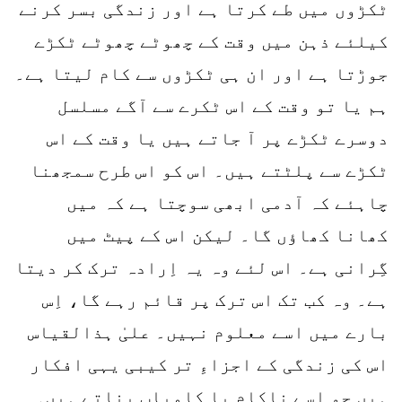
ٹکڑوں میں طے کرتا ہے اور زندگی بسر کرنے
کیلئے ذہن میں وقت کے چھوٹے چھوٹے ٹکڑے
جوڑتا ہے اور ان ہی ٹکڑوں سے کام لیتا ہے۔
ہم یا تو وقت کے اس ٹکرے سے آگے مسلسل
دوسرے ٹکڑے پر آ جاتے ہیں یا وقت کے اس
ٹکڑے سے پلٹتے ہیں۔ اس کو اس طرح سمجھنا
چاہئے کہ آدمی ابھی سوچتا ہے کہ میں
کھانا کھاؤں گا۔ لیکن اس کے پیٹ میں
گِرانی ہے۔ اس لئے وہ یہ اِرادہ ترک کر دیتا
ہے۔ وہ کب تک اس ترک پر قائم رہے گا، اِس
بارے میں اسے معلوم نہیں۔ علیٰ ہذالقیاس
اس کی زندگی کے اجزاءِ تر کیبی یہی افکار
ہیں جو اسے ناکام یا کامیاب بناتے ہیں۔