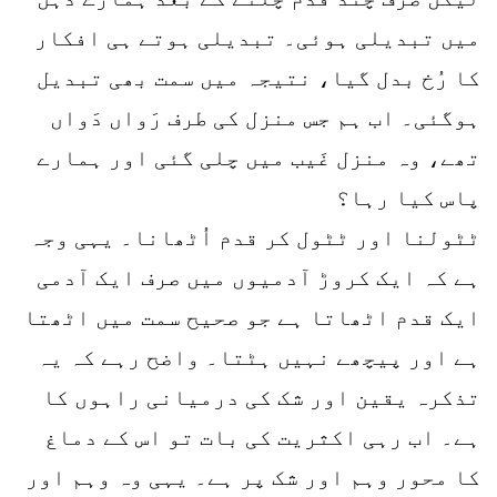
میں تبدیلی ہوئی۔ تبدیلی ہوتے ہی افکار
کا رُخ بدل گیا، نتیجہ میں سمت بھی تبدیل
ہوگئی۔ اب ہم جس منزل کی طرف رَواں دَواں
تھے، وہ منزل غَیب میں چلی گئی اور ہمارے
پاس کیا رہا؟
ٹٹولنا اور ٹٹول کر قدم اُٹھانا۔ یہی وجہ
ہے کہ ایک کروڑ آدمیوں میں صرف ایک آدمی
ایک قدم اٹھاتا ہے جو صحیح سمت میں اٹھتا
ہے اور پیچھے نہیں ہٹتا۔ واضح رہے کہ یہ
تذکرہ یقین اور شک کی درمیانی راہوں کا
ہے۔ اب رہی اکثریت کی بات تو اس کے دماغ
کا محور وہم اور شک پر ہے۔ یہی وہ وہم اور