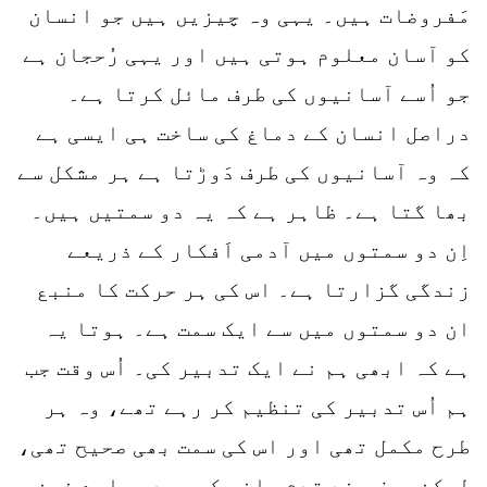
مَفروضات ہیں۔ یہی وہ چیزیں ہیں جو انسان
کو آسان معلوم ہوتی ہیں اور یہی رُحجان ہے
جو اُسے آسانیوں کی طرف مائل کرتا ہے۔
دراصل انسان کے دماغ کی ساخت ہی ایسی ہے
کہ وہ آسانیوں کی طرف دَوڑتا ہے ہر مشکل سے
بھا گتا ہے۔ ظاہر ہے کہ یہ دو سمتیں ہیں۔
اِن دو سمتوں میں آدمی اَفکار کے ذریعے
زندگی گزارتا ہے۔ اس کی ہر حرکت کا منبع
ان دو سمتوں میں سے ایک سمت ہے۔ ہوتا یہ
ہے کہ ابھی ہم نے ایک تدبیر کی۔ اُس وقت جب
ہم اُس تدبیر کی تنظیم کر رہے تھے، وہ ہر
طرح مکمل تھی اور اس کی سمت بھی صحیح تھی،
لیکن صرف چند قدم چلنے کے بعد ہمارے ذہن