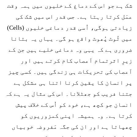
شک ہے جو اس کے دماغ کے خلیوں میں ہمہ وقت
عمَل کرتا رہتا ہے۔ جس قدر اس میں شک کی
زیادتی ہوگی، اُسی قدر دماغی خلیوں (Cells)
میں ٹُوٹ پُھوٹ واقع ہو گی۔ یہاں یہ بتانا
ضروری ہے کہ یہی وہ دماغی خلیے ہیں جن کے
زیرِ اثرتمام اَعصاب کام کرتے ہیں اور
اَعصاب کی تحریکات ہی زندگی ہیں۔ کسی چیز
پر انسان کا یقین کرنا اتنا ہی مشکل ہے
جتنا فریب کو جھٹلانا۔ اس کی مثال یہ ہے کہ
انسان جو کچھ ہے، خود کو اُس کے خلاف پیش
کرتا ہے۔ وہ ہمیشہ اپنی کمزوریوں کو
چھپاتا ہے اور ان کی جگہ مَفروضہ خوبیاں