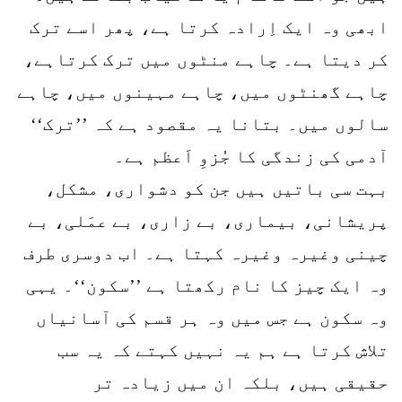
ابھی وہ ایک اِرادہ کرتا ہے، پھر اسے ترک
کر دیتا ہے۔ چاہے منٹوں میں ترک کرتاہے،
چاہے گھنٹوں میں، چاہے مہینوں میں، چاہے
سالوں میں۔ بتانا یہ مقصود ہے کہ ’’ترک‘‘
آدمی کی زندگی کا جُزوِ اَعظم ہے۔
بہت سی باتیں ہیں جن کو دشواری، مشکل،
پریشانی، بیماری، بے زاری، بے عمَلی، بے
چینی وغیرہ وغیرہ کہتا ہے۔ اب دوسری طرف
وہ ایک چیز کا نام رکھتا ہے ’’سکون‘‘۔ یہی
وہ سکون ہے جس میں وہ ہر قسم کی آسانیاں
تلاش کرتا ہے ہم یہ نہیں کہتے کہ یہ سب
حقیقی ہیں، بلکہ ان میں زیادہ تر