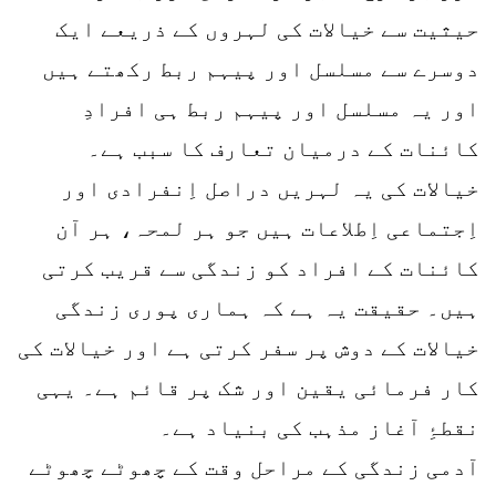
حیثیت سے خیالات کی لہروں کے ذریعے ایک
دوسرے سے مسلسل اور پیہم ربط رکھتے ہیں
اور یہ مسلسل اور پیہم ربط ہی افرادِ
کائنات کے درمیان تعارف کا سبب ہے۔
خیالات کی یہ لہریں دراصل اِنفرادی اور
اِجتماعی اِطلاعات ہیں جو ہر لمحہ، ہر آن
کائنات کے افراد کو زندگی سے قریب کرتی
ہیں۔ حقیقت یہ ہے کہ ہماری پوری زندگی
خیالات کے دوش پر سفر کرتی ہے اور خیالات کی
کار فرمائی یقین اور شک پر قائم ہے۔ یہی
نقطۂِ آغاز مذہب کی بنیاد ہے۔
آدمی زندگی کے مراحل وقت کے چھوٹے چھوٹے