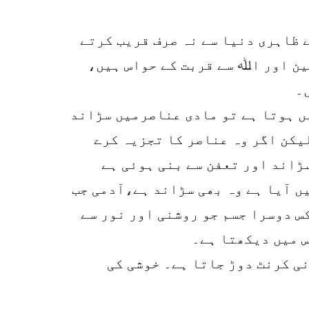
r
p
ے ظاہری دنیا سے نہ صرف قریب کرتے
o
ین اور اﷲ سے قربت کے حواس ہیں،
۔
یں ہوتا ہے تو مادی عناصرمیں سڑاند
یکن اگر وہ عناصر کا تجزیہ کرے
سڑاند اور تعفن سے بنی ہوئی ہے
یں آیا ہے وہ بھی سڑاند ہے،آدمی جب
س دوسرا جسم جو روشنی اور نور سے
س میں دیکھتا ہے۔
نی کرنٹ دوڑ جاتا ہے۔ خوشی کی