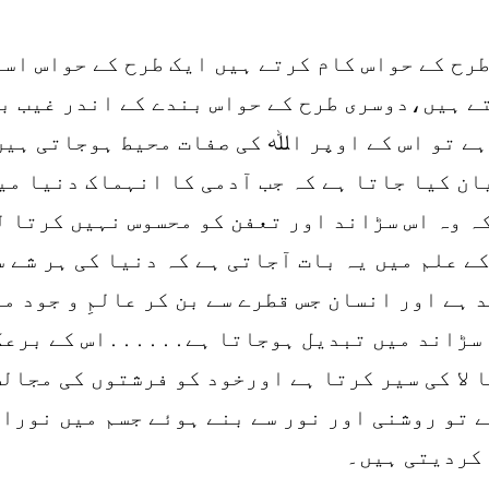
طرح کے حواس کام کرتے ہیں ایک طرح کے حواس اس
ے ہیں،دوسری طرح کے حواس بندے کے اندر غیب ب
ہے تو اس کے اوپر اﷲ کی صفات محیط ہوجاتی ہیں
ان کیا جاتا ہے کہ جب آدمی کا انہماک دنیا م
ہ وہ اس سڑاند اور تعفن کو محسوس نہیں کرتا ل
کے علم میں یہ بات آجاتی ہے کہ دنیا کی ہر شے 
 ہے اور انسان جس قطرے سے بن کر عالمِ و جود م
 سڑاند میں تبدیل ہوجاتا ہے․․․․․․اس کے برعک
 لا کی سیر کرتا ہے اورخود کو فرشتوں کی مجال
ے تو روشنی اور نور سے بنے ہوئے جسم میں نورا
 کردیتی ہیں۔