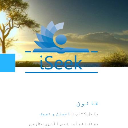
قانون
مکمل کتاب :
احسان و تصوف
مصنف : خواجہ شمس الدین عظیمی