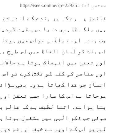
مختصر لنک :
https://iseek.online/?p=22925
قانون یہ ہے کہ ہر بندے کے اندر دو 
ہیں بلکہ ظاہری دنیا میں قید کردیت
جب بندہ اپنے باطنی حواس میں ہوتا 
اس بات کو آسان الفاظ میں اس طرح بی
اور تعفن میں انہماک ہوتا ہے حالانک
اور عناصر کی کنہ کو تلاش کرے تو اس 
انسان جو غذا کھاتا ہے وہ بھی سڑاند
مرجاتا ہے اس کا سارا جسم تعفن اور
بنا ہواہے۔ اتنا لطیف ہے کہ عالم با
صوفی جب ذکر الٰہی میں مشغول ہوتا ہ
لہریں اس کے اوپر سے خوف اورغم دور