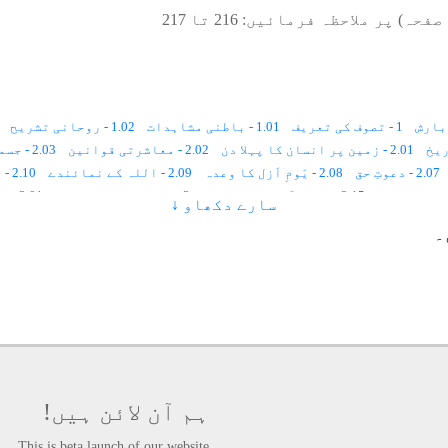
صفحہ) پر ملاحظہ فرمائیں:
216
تا
217
1 - تصوف کی تعریف
1.01 - باطنی مشاہدات
1.02 - روحانی تشریح
2.01 - زمین پر انسان کا پہلا دن
2.02 - معاشرتی قوانین
2.03 - جسمانی رُخ ، روحانی رُخ
2.07 - دعوتِ حق
2.08 - یَومِ اَزل کا وعدہ
2.09 - اللہ کے نمائندے
2.10 - اللہ کی بادشاہی کا رُکن
2.15 - پہلے آسمان کا شعور
3 - تصوّف اور رَہبانیّت
3.01 - تَرکِ دُنیا
سارے دکھاو ↓
3.06 - ہندومَت اور تصوّف
3.07 - تصوّف اور سائنس
4 - تصوّف اور مُعترضین
۔
4.06 - اسلام میں تفرّقے
4.07 - حقوق ﷲ
5 - تصوّف کی اہمیت و حقیقت
5.07 - مذہب اور تصوّف
5.08 - محبّت
5.09 - ماورائی شعور
6.05 - سیرتِ طیّبہ اور صوفیاء کرام
6.06 - ما بعد الطّبیعی اَساس
7.04 - کائنات کا ہر ذرّہ تعمیلِ حکم کا پابند ہے
8.01 - قرآنِ کریم اور بیعت
8.02 - ضرورتِ شَیخ
8.03 - شعوری اِستعداد
8.04 - ا
ت
9.01 - نسبتِ عِلمیّہ
9.02 - نسبتِ سُکَینہ
9.03 - نسبتِ عشق
9.04 - نسبتِ جذب
10.04 - دوکھرب سیلز
10.05 - سانس اور ہوا
10.06 - خون کی رفتار
10.10 - بارش برسانے کا فارمولا
10.11 - فطرت کے قوانین
10.12 - کائناتی سسٹم
ہم آن لائن ہیں!
11.03 - روشنیوں کا سفر
11.04 - علوم سیکھنے کے تقاضے
This is beta launch of our website.