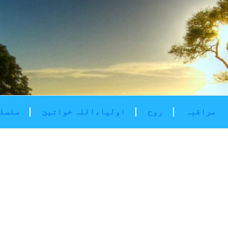
مراقبہ
روح
اولیاءاللہ خواتین
سلسلۂ