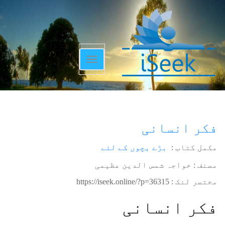
Toggle
navigation
فکر انسانی
مکمل کتاب :
بڑے بچوں کے لئے
مصنف : خواجہ شمس الدین عظیمی
مختصر لنک :
https://iseek.online/?p=36315
فکر انسانی