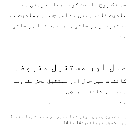
جب تک روح مادیت کو سنبھالے رہتی ہے
مادیت قائم رہتی ہے اور جب روح مادیت سے
دستبردار ہو جاتی ہےمادیت فنا ہو جاتی
ہے۔
حال اور مستقبل مفروضہ
کائنات میں حال اور مستقبل محض مفروضہ
ہے ساری کائنات ماضی
ہے ۔
یہ مضمون چھپی ہوئی کتاب میں ان صفحات (یا صفحہ)
پر ملاحظہ فرمائیں:
14
تا
14