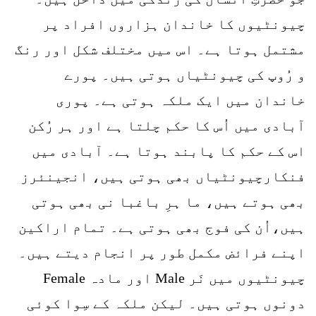
چیونٹیوں کا خاندان ہزاروں افراد پر
مشتمل ہوتا ہے۔ اس میں مختلف شکل اور رنگ
و رُوپ کی چیونٹیاں ہوتی ہیں۔ پورے
خاندان میں ایک ملکہ ہوتی ہے۔ پوری
آبادی میں اُس کا حکم چلتا ہے اور ہر رُکن
اس کے حکم کا پابند ہوتا ہے۔ آبادی میں
فنکارچیونٹیاں بھی ہوتی ہیں، انجینئرز
بھی ہوتے ہیں، ما ہرِ باغبا نی بھی ہوتی
ہیں،اُن کی فوج بھی ہوتی ہے۔ تمام اراکین
اپنے فرائض مکمل طور پر انجام دیتے ہیں۔
چیونٹیوں میں نَر Male اور مادہ Female
دونوں ہوتی ہیں۔ لیکن ملکہ کے سِوا کوئی