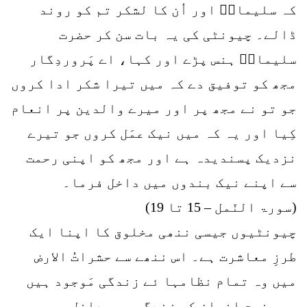
کہ سلیمانؑ اور اُن کا لشکر تم کو روند
ڈالے۔ چیونٹی کی یہ بات سن کر حضرت
سلیمانؑ ہنس پڑے اور کہا، اے پَروردِگار
مجھ کو توفیق دے کہ میں تیرا شکر ادا کروں
جو تو نے مجھ پر اور میرے والدین پر انعام
کِیا اور یہ کہ میں نیک عمَل کروں جو تیرے
نزدیک پسندیدہ ہے اور مجھ کو اپنی رحمت
سے اپنے نیک بندوں میں داخل فرما۔
(سورۃ النّمل – 15 تا 19)
چیونٹیوں جیسی ننھی مخلوق کا اپنا ایک
طرزِ معاشرت ہے۔ اس ننھے سے حشراتُ الارض
میں وہ تمام نظامہا ئے زندگی مَوجود ہیں
جو حضرتِ انسان کی زندگی میں داخل ہیں۔