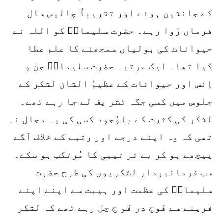
کے جانشین ہوئے اور تقریباً چالیس سال
فرماں رَوا رہے۔ حضرت سلیمانؑ کو اللہ نے
حیوانات کی بولیاں سمجھنے کا علم عطا
کیا تھا۔ ایک مرتبہ حضرت سلیمانؑ جن و
اِنس اور حیوانات کے عظیمُ الشان لشکر کے
جلوس میں کسی جگہ تشر یف لے جا رہے تھے۔
لشکر کی کثرت کے باوُجود کسی کی یہ مجال نہ
تھی کہ وہ اپنے درجے اور رتبے کے خلاف آگے
پیچھے ہو کر بے تر تیبی کا مُرتکب ہو سکے۔
سب فرمانبردار لشکریوں کی طرح حضرت
سلیمانؑ کی عظمت اور ہیبت سے اپنے اپنے
قرینے سے فَوج در فَو ج چل رہے تھے کہ لشکر