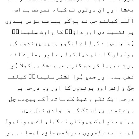
بخشا اور ان دونوں نے کہا، تعریف ہے اس
اللہ کیلئے جس نے ہم کو بہت سے مؤمن بندوں
پر فضلیت دی اور داؤدؑ کا وارث سلیمانؑ
ہُوا، اس نے کہا اے لوگو، ہمیں پرندوں کی
بولیاں کا علم دیا گیا ہے اور ہمارے لئے
ہر شے مہیا کر دی گئی ہے۔ بےشک یہ کھلا ہُوا
فضل ہے۔ اور جمع ہُوا لشکر سلیمانؑ کیلئے
جنّ و اِنس اور پرندوں کا اور وہ درجہ بہ
درجہ ایک نظم و ضبط کے ساتھ آگے پیچھے چل
رہے تھے۔ یہاں تک کہ وہ وادی نمل میں
پہنچے تو ایک چیونٹی نے کہا، اے چیونٹیو!
اپنے اپنے گھروں میں گھس جاؤ، ایسا نہ ہو