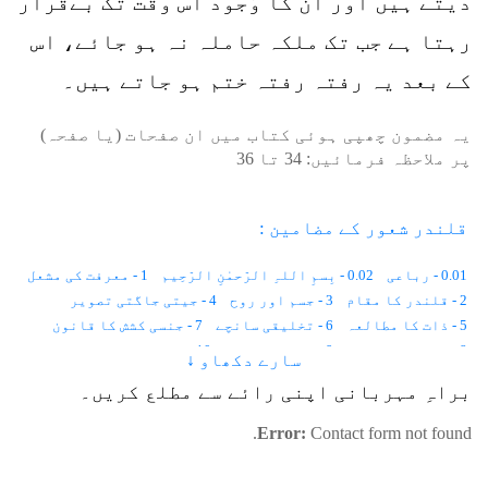
دیتے ہیں اور ان کا وُجود اس وقت تک بےقرار
رہتا ہے جب تک ملکہ حاملہ نہ ہو جائے، اس
کے بعد یہ رفتہ رفتہ ختم ہو جاتے ہیں۔
یہ مضمون چھپی ہوئی کتاب میں ان صفحات (یا صفحہ)
پر ملاحظہ فرمائیں:
34
تا
36
قلندر شعور کے مضامین :
0.01 - رباعی
0.02 - بِسمِ اللہِ الرّحمٰنِ الرّحِیم
1 - معرفت کی مشعل
2 - قلندر کا مقام
3 - جسم اور روح
4 - جیتی جاگتی تصویر
5 - ذات کا مطالعہ
6 - تخلیقی سانچے
7 - جنسی کشش کا قانون
8 - ظاہر اور باطن
9 - نَوعی اِشتراک
10 - زمین دوز چوہے
سارے دکھاو ↓
11 - طاقت ور حِسّیات
12 - سُراغ رساں کتے
13 - اَنڈوں کی تقسیم
براہِ مہربانی اپنی رائے سے مطلع کریں۔
14 - بجلی کی دریافت سے پہلے
15 - بارش کی آواز
16 - منافق لومڑی
17 - کیلے کے باغات
18 - ایک ترکیب
Error:
Contact form not found.
19 - شیر کی عقیدت
20 - اَنا کی لہریں
21 - خاموش گفتگو
22 - ایک لا شعور
23 - مثالی معاشرہ
24 - شہد کیسے بنتا ہے؟