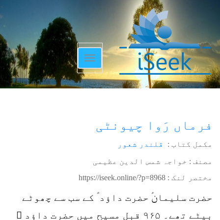
Toggle
navigation
فرماں رَوا چیونٹی
مکمل کتاب :
قلندر شعور
مصنف : خواجہ شمس الدین عظیمی
مختصر لنک :
https://iseek.online/?p=8968
حضرت سلیمانؑ حضرت داؤد ؑ کے سب سے چھوٹے
بیٹے تھے۔ ۹۶۵ قبل مسیح میں حضرت داؤد ؑ