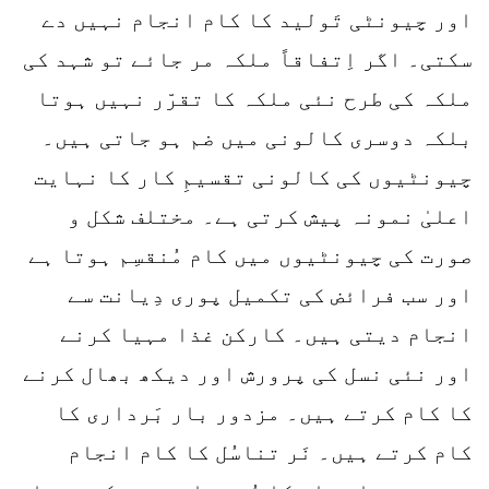
اور چیونٹی تَولید کا کام انجام نہیں دے
سکتی۔ اگر اِتفاقاً ملکہ مر جائے تو شہد کی
ملکہ کی طرح نئی ملکہ کا تقرّر نہیں ہوتا
بلکہ دوسری کالونی میں ضم ہو جاتی ہیں۔
چیونٹیوں کی کالونی تقسیمِ کار کا نہایت
اعلیٰ نمونہ پیش کرتی ہے۔ مختلف شکل و
صورت کی چیونٹیوں میں کام مُنقسِم ہوتا ہے
اور سب فرائض کی تکمیل پوری دِیانت سے
انجام دیتی ہیں۔ کارکن غذا مہیا کرنے
اور نئی نسل کی پرورش اور دیکھ بھال کرنے
کا کام کرتے ہیں۔ مزدور بار بَرداری کا
کام کرتے ہیں۔ نَر تناسُل کا کام انجام