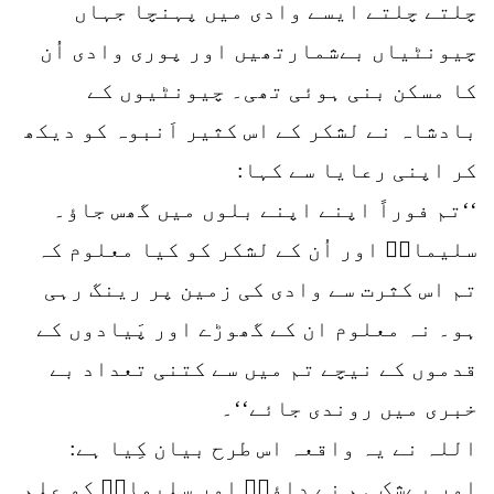
چلتے چلتے ایسے وادی میں پہنچا جہاں
چیونٹیاں بےشمارتھیں اور پوری وادی اُن
کا مسکن بنی ہوئی تھی۔ چیونٹیوں کے
بادشاہ نے لشکر کے اس کثیر اَنبوہ کو دیکھ
کر اپنی رعایا سے کہا:
‘‘تم فوراً اپنے اپنے بلوں میں گھس جاؤ۔
سلیمانؑ اور اُن کے لشکر کو کیا معلوم کہ
تم اس کثرت سے وادی کی زمین پر رینگ رہی
ہو۔ نہ معلوم ان کے گھوڑے اور پَیادوں کے
قدموں کے نیچے تم میں سے کتنی تعداد بے
خبری میں روندی جائے‘‘۔
اللہ نے یہ واقعہ اس طرح بیان کِیا ہے:
اور بےشک ہم نے داؤدؑ اور سلیمانؑ کو علم