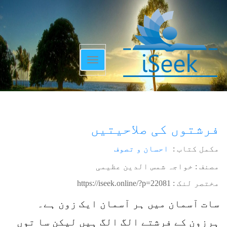
Toggle
navigation
فرشتوں کی صلاحیتیں
مکمل کتاب :
احسان و تصوف
مصنف : خواجہ شمس الدین عظیمی
مختصر لنک :
https://iseek.online/?p=22081
سات آسمان میں ہر آسمان ایک زون ہے۔
ہرزون کے فرشتے الگ الگ ہیں لیکن سا توں