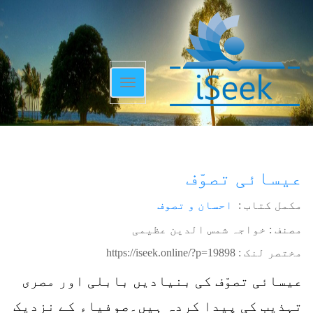
Toggle
navigation
عیسائی تصوّف
مکمل کتاب :
احسان و تصوف
مصنف : خواجہ شمس الدین عظیمی
مختصر لنک :
https://iseek.online/?p=19898
عیسائی تصوّف کی بنیادیں بابلی اور مصری
تہذیب کی پیدا کردہ ہیں۔صوفیاء کے نزدیک