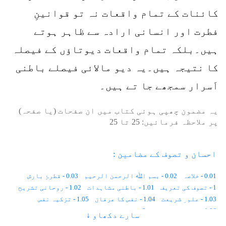
کائنات کے تمام واقعات نہ تو قوانینِ
فطرت اور انسانی ارادہ سے ظاہر ہوتے
ہیں۔بلکہ تمام واقعات دیوتاؤں کے فیصلہ
کا نتیجہ ہیں۔یہ دیو مالائی فیصلے باطنی
اَسرار سمجھے جا تے ہیں۔
یہ مضمون چھپی ہوئی کتاب میں ان صفحات (یا صفحہ)
پر ملاحظہ فرمائیں:
25
تا
25
احسان و تصوف کے مضامین :
0.01 - خلاصہ
0.02 - بسم اﷲ الرحمن الرحیم
0.03 - قطرۂِ بارش
1 - تصوف کی تعریف
1.01 - باطنی مشاہدات
1.02 - روحانی تشریح
1.03 - علم ِ شریعت
1.04 - نفس کا عرفان
1.05 - تزکیہ نفس
1.06 - اعمال و اشغال
2 - تصوف کی تاریخ
سارے دکھاو ↓
2.01 - زمین پر انسان کا پہلا دن
2.02 - معاشرتی قوانین