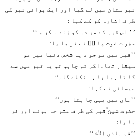
قبر ستان میں لے گیا اور ایک پرانی قبر کی
طر ف اشارہ کر کے کہا :
’ ’ اس قبر کے مر دہ کو زند ہ کر و ‘‘
حضر ت غوث پا کؒ نے فر ما یا:
’’قبر میں مو جو د یہ شخص دنیا میں مو
سیقار تھا۔اگر تم چاہو تو یہ قبر میں سے
گا تا ہوا با ہر نکلے گا۔‘‘
عیسائی نے کہا:
’’ہاں میں یہی چا ہتا ہوں‘‘
حضرت شیخ ؒقبر کی طر ف متو جہ ہوئے اور فر
ما یا:
’’قم باذن اﷲ ‘‘