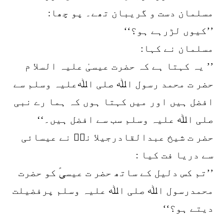
مسلمان دست و گریبان تھے۔ پو چھا:
’’کیوں لڑرہے ہو؟‘‘
مسلمان نے کہا:
’’ یہ کہتا ہے کہ حضرت عیسیٰ علیہ السلا م
حضر ت محمد رسول اﷲ صلی اﷲعلیہ وسلم سے
افضل ہیں اور میں کہتا ہوں کہ ہما رے نبی
صلی اﷲ علیہ وسلم سب سے افضل ہیں۔‘‘
حضر ت شیخ عبدالقادرجیلا نیؒ نے عیسائی
سے دریا فت کیا :
’’تم کس دلیل کے ساتھ حضر ت عیسیؑ کو حضرت
محمدرسول اﷲ صلی اﷲ علیہ وسلم پرفضیلت
دیتے ہو؟‘‘