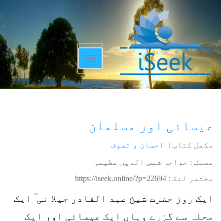
Toggle
navigation
عیسائی اور مسلمان
مکمل کتاب :
احسان و تصوف
مصنف : خواجہ شمس الدین عظیمی
مختصر لنک :
https://iseek.online/?p=22694
ایک روز حضرت شیخ عبد القادر جیلا نی ؒ ایک
محلہ سے گزرے وہاں ایک عیسائی اور ایک