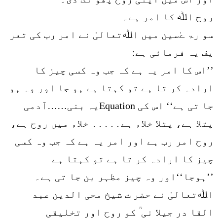
روح اﷲ کا امر ہے۔
سو رۃ ےٰسین میں اﷲتعالیٰ نے امر رب کی تعر
یف یہ فرمائی ہے:
’’اس کا امر یہ ہے کہ جب وہ کسی چیز کا
ارادہ کر تا ہے تو کہتا ہے ہو جا اور وہ ہو
جا تی ہے‘‘ اس کی Equationیہ بنی……آدمی
پتلا ہے، پتلا خلاء ہے․․․․․ خلاء میں روح ہے،
روح امر رب ہے اور امر یہ ہے کہ جب وہ کسی
چیز کا ارادہ کر تا ہے تو کہتا ہے
’’ہوجا‘‘اور وہ چیز مظہر بن جا تی ہے۔
اﷲتعالیٰ نے حضر ت شیخ محی الدین عبد
القا در جیلا نی ؒ کو روح اور تخلیقی