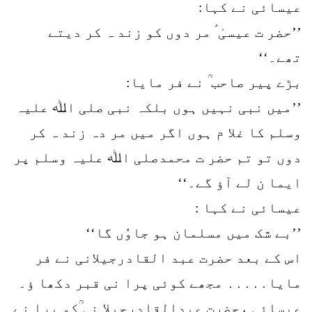
عیسائی نے کہا:
’’حضر ت عیسیٰ ؑ مر دوں کو زند ہ کر دیتے
تھے۔‘‘
بڑے پیر صاحب ؒ نے فر مایا:
’’میں نبی نہیں ہوں بلکہ نبی صلی اﷲ علیہ
وسلم کا غلا م ہوں اگر میں مر دہ زند ہ کر
دوں تو تم حضر ت محمدصلی اﷲ علیہ وسلم پر
ایما ن لے آؤ گے۔‘‘
عیسائی نے کہا :
’’بے شک میں مسلمان ہو جاوٗں گا‘‘
اس کے بعد حضرت عبد القادرجیلانی نے فر
مایا․․․․․ مجھے کوئی پرا نی قبر دکھا ؤ۔
عیسائی ،حضرت عبدالقادرجیلا نی ؒکو پرا نے