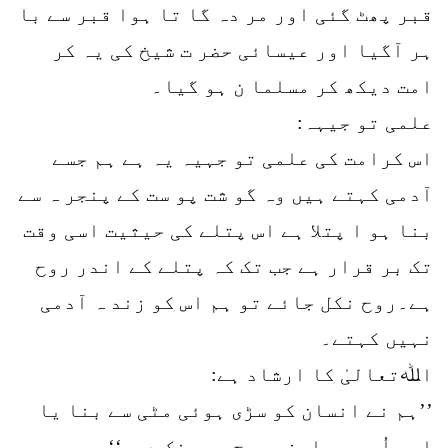
قبر پھٹ گئی اور مر دہ گا تا ہوا قبر سے با
ہر آگیا اور عیسائی حضر ت شیخ کی یہ کر
امت دیکھ کر مسلما ن ہو گیا۔
علمی تو جیہہ:
اس کرامت کی علمی تو جہیہ یہ ہے ہم جسے
آدمی کہتے ہیں وہ گو شت پو ست کے پنجر ہ سے
بنا ہو ا پتلا ہے اس پتلے کی حیثیت اسی وقت
تک بر قرار ہے جب تک کہ پتلے کے اندر روح
ہے۔روح نکل جائے تو ہم اس کو زند ہ آدمی
نہیں کہتے۔
اﷲتعالیٰ کا ارشاد ہے:
’’ہم نے انسان کو سڑی ہوئی مٹی سے بنا یا
اور اُس میں اپنی روح پھو نک دی۔‘‘