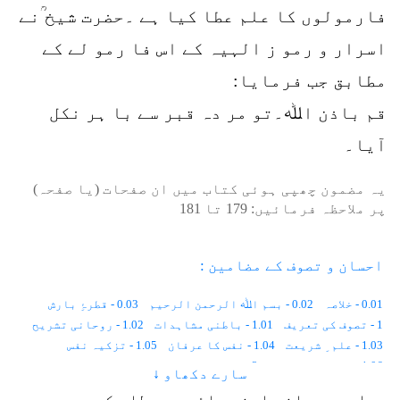
فارمولوں کا علم عطا کیا ہے ۔حضرت شیخ ؒنے
اسرار و رمو ز الہیہ کے اس فا رمو لے کے
مطابق جب فرمایا:
قم باذن اﷲ۔تو مر دہ قبر سے با ہر نکل
آیا۔
یہ مضمون چھپی ہوئی کتاب میں ان صفحات (یا صفحہ)
پر ملاحظہ فرمائیں:
179
تا
181
احسان و تصوف کے مضامین :
0.01 - خلاصہ
0.02 - بسم اﷲ الرحمن الرحیم
0.03 - قطرۂِ بارش
1 - تصوف کی تعریف
1.01 - باطنی مشاہدات
1.02 - روحانی تشریح
1.03 - علم ِ شریعت
1.04 - نفس کا عرفان
1.05 - تزکیہ نفس
1.06 - اعمال و اشغال
2 - تصوف کی تاریخ
سارے دکھاو ↓
2.01 - زمین پر انسان کا پہلا دن
2.02 - معاشرتی قوانین
براہِ مہربانی اپنی رائے سے مطلع کریں۔