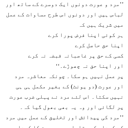
’’مرد و عورت دونوں ایک دوسرے کے ساتھ اور
لباس ہیں اور دونوں اس طرح مساوات کے عمل
میں شریک ہیں کہ
ہر کوئی اپنا فرض پورا کرے
اپنا حق حاصل کرے
کسی کے حق پر غاصبانہ قبضہ نہ کرے
اور اپنا حق نہ چھوڑے۔‘‘
پر عمل نہیں ہو سکا۔ چونکہ معاشرہ مرد
اور عورت (دو یونٹ) کے بغیر مکمل ہی ہی
نہیں سکتا۔ اس لئے مرد نے پہلی ضرب عورت
پر لگائی اور وہ یہ بھی بھول گیا کہ۔
’’مرد کی پیدائش اور تخلیق کے عمل میں مرد
کے کردار کے مقابلے میں عورت کا کردار