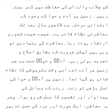
کو چلانے والے اس کی حفاظت میں کمر بستہ
رہیں۔ زمین پر آدم و حوا کے وجود کے
ابتدائی مرحلہ سے لاکھوں سال بعد تک
معاشرتی نظام قائم ہے۔ جیسے جیسے شعوری
ارتقاء ہوتا رہا۔معاشرے کی بنیادیں تو
وہی ہیں لیکن ضرورت کے مطابق اصلاح و
تجدید ہوتی رہی۔ آدمؑ و حواؑ جنت سے جب
زمین پر آئے تھے اسی وقت سترپوشی کا نظام
قائم ہو گیا تھا۔ زمین پر آدمؑ و حوا کی
نسل بڑھی تو زندہ رہنے کے وسائل کی
پیداوار اور تقسیم کا عمل شروع ہوا۔ پھر
یہ معاشرہ ایک عورت اور مرد کی حسن تدبیر