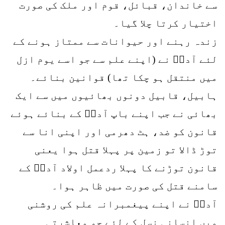
سے خاندان، قبائل، قوم اور ملک کی صورت
اختیار کرتا چلا گیا۔
زندہ رہنے اور حیوانات سے ممتاز ہونے کے
لئے آدمؑ نے (اپنے علم سے جو اسے یوم ازل
میں منتقل ہو چکا تھا) قوانین بنائے۔
ہابیل، قابیل دونوں بھائیوں میں سے ایک
بھائی نے جب اپنے باپ آدمؑ کے بنائے ہوئے
قانون کو ضد، ہٹ دھرمی اور اپنی انا سے
توڑ ڈالا تو زمین پر پہلا قتل ہوا یعنی
قانون توڑنے کا پہلا ردعمل اولاد آدمؑ کے
سامنے قتل کی صورت میں ظاہر ہوا۔
آدمؑ نے اپنے پیغمبرانہ علم کی روشنی
میں انسانی نسل کے لئے جو معاشرتی