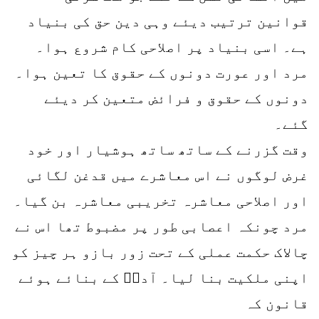
قوانین ترتیب دیئے وہی دین حق کی بنیاد
ہے۔ اسی بنیاد پر اصلاحی کام شروع ہوا۔
مرد اور عورت دونوں کے حقوق کا تعین ہوا۔
دونوں کے حقوق و فرائض متعین کر دیئے
گئے۔
وقت گزرنے کے ساتھ ساتھ ہوشیار اور خود
غرض لوگوں نے اس معاشرے میں قدغن لگائی
اور اصلاحی معاشرہ تخریبی معاشرہ بن گیا۔
مرد چونکہ اعصابی طور پر مضبوط تھا اس نے
چالاک حکمت عملی کے تحت زور بازو ہر چیز کو
اپنی ملکیت بنا لیا۔ آدمؑ کے بنائے ہوئے
قانون کہ