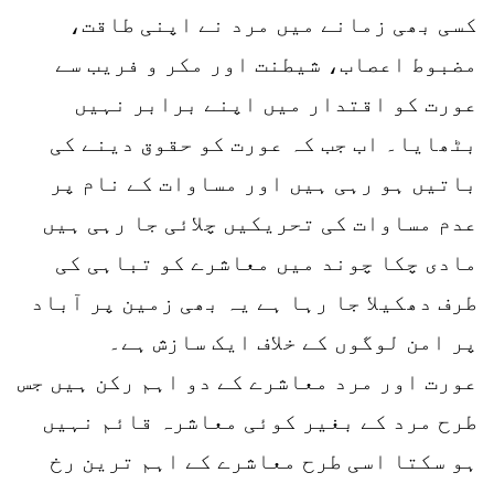
کسی بھی زمانے میں مرد نے اپنی طاقت،
مضبوط اعصاب، شیطنت اور مکر و فریب سے
عورت کو اقتدار میں اپنے برابر نہیں
بٹھایا۔ اب جب کہ عورت کو حقوق دینے کی
باتیں ہو رہی ہیں اور مساوات کے نام پر
عدم مساوات کی تحریکیں چلائی جا رہی ہیں
مادی چکا چوند میں معاشرے کو تباہی کی
طرف دھکیلا جا رہا ہے یہ بھی زمین پر آباد
پر امن لوگوں کے خلاف ایک سازش ہے۔
عورت اور مرد معاشرے کے دو اہم رکن ہیں جس
طرح مرد کے بغیر کوئی معاشرہ قائم نہیں
ہو سکتا اسی طرح معاشرے کے اہم ترین رخ