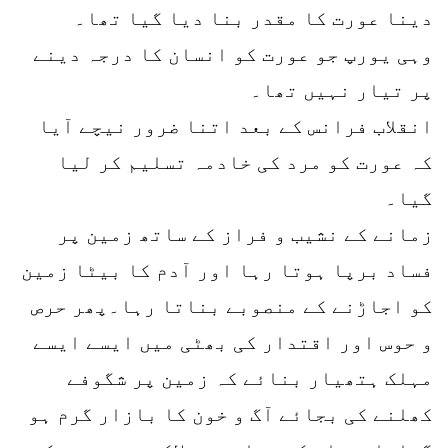
دینا عورت کا مقدر بنا دیا گیا تھا۔
وہی یورپ جو عورت کو انسان کا درجہ دینے
پر تیار نہیں تھا۔
انقلاب فرانس کے بعد اتنا ضرور نیچے آیا
کہ عورت کو مرد کی خادمہ تسلیم کر لیا
گیا۔
زمانے کے نشیب و فراز کے ساتھ زمین پر
فساد برپا ہوتا رہا اور آدم کا بیٹا زمین
کو اجاڑنے کے منصوبے بناتا رہا۔پھر حرص
و حوس اور اقتدار کی بھٹی میں ایسے ایسے
مہلک ہتھیار بنائے کہ زمین پر شگوفے
کھلنے کی بجائے آگ و خون کا بازار گرم ہو