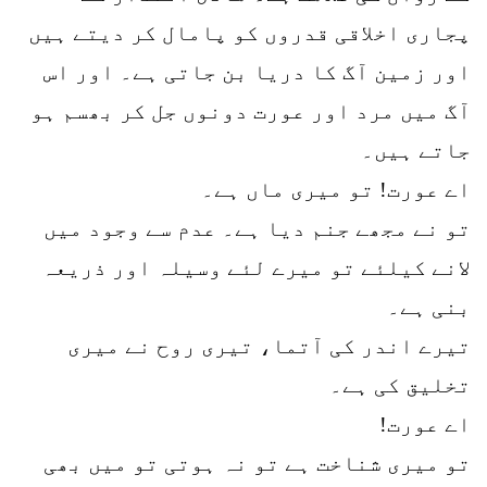
پجاری اخلاقی قدروں کو پامال کر دیتے ہیں
اور زمین آگ کا دریا بن جاتی ہے۔ اور اس
آگ میں مرد اور عورت دونوں جل کر بھسم ہو
جاتے ہیں۔
اے عورت! تو میری ماں ہے۔
تو نے مجھے جنم دیا ہے۔ عدم سے وجود میں
لانے کیلئے تو میرے لئے وسیلہ اور ذریعہ
بنی ہے۔
تیرے اندر کی آتما، تیری روح نے میری
تخلیق کی ہے۔
اے عورت!
تو میری شناخت ہے تو نہ ہوتی تو میں بھی