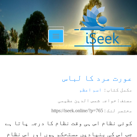
Toggle
navigation
عورت مرد کا لباس
مکمل کتاب :
اسم اعظم
مصنف : خواجہ شمس الدین عظیمی
مختصر لنک :
https://iseek.online/?p=765
کوئی نظام اس ہی وقت نظام کا درجہ پاتا ہے
جب اس کی بنیادیں مستحکم ہوں اور اس نظام