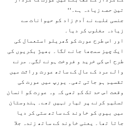
تین حصے زیادہ ہے۔‘‘
جنسی غلبے نے آدم زاد کو حیوانات سے
زیادہ مغلوب کر دیا۔
اور اس طرح عورت کو گھریلو استعمال کی
ایک چیز سمجھا جانے لگا۔ بھیڑ بکریوں کی
طرح اس کی خرید و فروخت ہونے لگی۔ مرنے
والے مرد کے مال کے ساتھ عورت وراثت میں
تقسیم ہو جاتی تھی۔ یورپ میں عورت کی
وقعت اس حد تک کم تھی کہ وہ عورت کو انسان
تسلیم کرنے پر تیار نہیں تھے۔ ہندوستان
میں بیوی کو خاوند کے ساتھ ستی کر دیا
جاتا تھا۔ یعنی خاوند کے ساتھ زندہ جلا