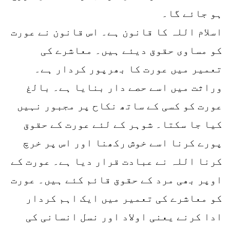
ہو جائے گا۔
اسلام اللہ کا قانون ہے۔ اس قانون نے عورت
کو مساوی حقوق دیئے ہیں۔ معاشرے کی
تعمیر میں عورت کا بھرپور کردار ہے۔
وراثت میں اسے حصے دار بنایا ہے۔ بالغ
عورت کو کسی کے ساتھ نکاح پر مجبور نہیں
کیا جا سکتا۔ شوہر کے لئے عورت کے حقوق
پورے کرنا اسے خوش رکھنا اور اس پر خرچ
کرنا اللہ نے عبادت قرار دیا ہے۔ عورت کے
اوپر بھی مرد کے حقوق قائم کئے ہیں۔ عورت
کو معاشرے کی تعمیر میں ایک اہم کردار
ادا کرنے یعنی اولاد اور نسل انسانی کی