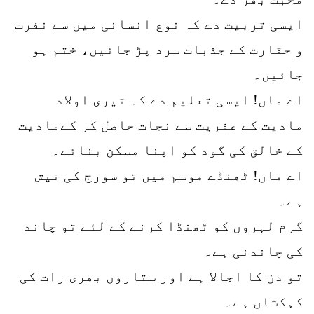
ایسی تربیت دے کہ نوع انسانی میں سے نفرت
و حقارت کے جذبات سرد پڑ جائیں، ختم ہو
جائیں۔
اے ماں! ایسی تعلیم دے کہ تیری اولاد
مادیت کے عفریت سے نجات حاصل کر کےمادیت
کے خالق کی گود کو اپنا مسکن بنائے۔
اے ماں! ٹھنڈے موسم میں تو سورج کی تپش
ہے۔
گرم لہروں کو ٹھنڈا کرنے کے لئے تو چاند
کی چاندنی ہے۔
تو دن کا اجالا ہے اور ستاروں بھری رات کی
کہکشاں ہے۔