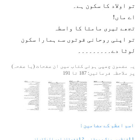
تو اولاد کا سکون ہے۔
اے ماں!
تجھے تیری مامتا کا واسطہ
تو اپنی روحانی قوتوں سے ہمارا سکون
لوٹا دے۔۔۔۔۔۔۔۔۔
یہ مضمون چھپی ہوئی کتاب میں ان صفحات (یا صفحہ)
پر ملاحظہ فرمائیں:
187
تا
191
اسم اعظم کے مضامین :
1.1 - نظریہ رنگ و روشنی
1.2 - فوٹان اور الیکٹران