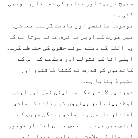
صحیح تربیت اور تعلیم کی ذمہ داری سونپی
گئی ہے۔
موجودہ سائنسی اور مادیت گزیدہ معاشرہ
میں عورت کے اوپر یہ فرض عائد ہوتا ہے کہ
وہ اللہ کے دیئے ہوئے حقوق کی حفاظت کرے۔
اپنی انا کو ٹٹولے اور دیکھے کہ اس کے
کاندھوں کو قدرت نے کتنا طاقتور اور
مضبوط بنایا ہے۔
عورت پر لازم ہے کہ وہ اپنی نسل اور اپنی
اولادبیٹے اور بیٹیوں کو بتائے کہ مادی
اقتدار عارضی ہے۔ مادی زندگی فریب کے
لباس میں قید ہے۔ محض مادی اقتدار قوموں
کے زوال کی علامت ہے۔ مادی اقتدار کے