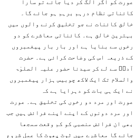
عورت کو اگر الگ کر دیا جائے تو سارا
کائناتی نظام درہم برہم ہو جائے گا۔
خالق کائنات نے جو تخلیق کرنے والوں میں
بہترین خالق ہے۔ کائناتی معاشرے کو دو
رخوں سے بنایا ہے اور بار بار پیغمبروں
کے ذریعہ اس کی وضاحت کرائی ہے۔ حضرت
آدمؑ سے لے کر سیدنا حضور علیہ الصلوٰۃ
والسلام تک ایک لاکھ چوبیس ہزار پیغمبروں
نے ایک ہی بات کو دہرایا ہے کہ
عورت اور مرد دو رخوں کی تخلیق ہے۔ عورت
اور مرد دونوں کے اپنے اپنے فرائض ہیں جب
بھی ان فرائض منصبی کو کم وقعت سمجھا
جائے گا معاشرے میں ٹوٹ پھوٹ کا عمل شروع