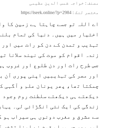
مصنف : خواجہ شمس الدین عظیمی
مختصر لنک :
https://iseek.online/?p=2984
اے اللہ تو جسے چاہتا ہے زمین کا وار
اختیار میں ہیں۔ دنیا کی تمام بلندی
تہذیب و تمدن کے دن کو رات میں اور 
زندہ اقوام کو موت کی نیند سلانا تی
جس طرح رات اور دن طلوع اور غروب ہو
اور مصر کی تہذیبیں اپنی پوری آن با
چمکتا تھا، پھر یونان علم و آگہی ک
دیکھتے ہی دیکھتے سلطنت روم وجود م
زندگی کی ایک نئی انگڑائی لی۔ یہاں 
سے مشرق و مغرب دونوں ہی سیراب ہو 
اور پھر جب مسلم قوم نے اپنا تشخص ک