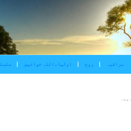
مراقبہ
روح
اولیاءاللہ خواتین
سلسلۂ
ہے۔