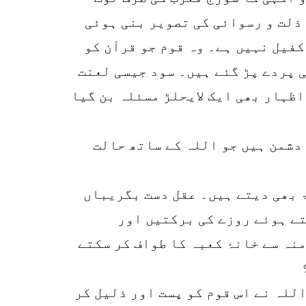
 ذلت و رسوائی کی تصویر بنی ہوئی
کفیل نہیں ہے۔ وہ قوم جو قرآن کو
 پردے پڑ گئے ہیں۔ سود جیسی لعنت
 اظہار بھی ایک لایحلڑ مسئلہ بن گیا
دشمن ہیں جو اللہ کے ساتھ حالت
 بھی دیتے ہیں۔ عقل دست بگریباں
تے ہوئے روزے کی برکتیں اور
نہ سے خانۂ کعبہ کا طواف کر سکتے
للہ نے اس قوم کو پست اور ذلیل کر