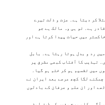
لا کر دیتا ہے۔ عزت و ذلت تیرے
ادر ہے۔ تو ہی وہ مالک ہے جو
خاکستر میں حیات پیدا کرتا ہے اور
یں رد و بدل ہوتا رہتا ہے۔ بابل
3
ں۔ تہذیب کا آفتاب کبھی مشرق پر
SHARES
ں میں تقسیم ہو کر ختم ہو گیا۔
k
چمکنے لگا کچھ عرصے بعد ایران نے
r
ھے اور ان علم و عرفان کے بادلوں
p
o
 آگہی کا سورج مغرب کی طرف لوٹ