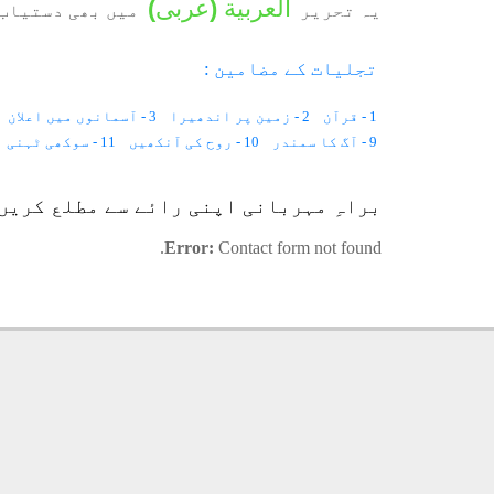
العربية
(
عربی
)
یہ تحریر
میں بھی دستیاب 
تجلیات کے مضامین :
1 - قرآن
2 - زمین پر اندھیرا
3 - آسمانوں میں اعلان
9 - آگ کا سمندر
10 - روح کی آنکھیں
11 - سوکھی ٹہنی
19 - طرزِ فکر
20 - حج
21 - شیریں آواز
22 - دو بیویاں
31 - علم و آگہی
30 - زندگی کے دو رُخ
32 - جھاڑو کے تنکے
براہِ مہربانی اپنی رائے سے مطلع کریں
40 - سورج کی روشنی
41 - رب کی مرضی
42 - دُنیا اور آخرت
Error:
Contact form not found.
50 - علیم و خبیر اللہ
51 - مایوسی
52 - ذخیرہ اندوزی
60 - مُردہ دلی
61 - خدا کی راہ
62 - غرور
63 - رمضان
69 - دوزخی لوگوں کی خیرات
70 - معاشیایات
71 - آدابِ مجلس
77 - مہمان نوازی
78 - مسکراہٹ
79 - بلیک مارکیٹنگ
86 - فرشتے نے پوچھا
87 - سونے کا پہاڑ
88 - مچھلی کے پیٹ میں
95 - بے عمل داعی
96 - عید
97 - جذب وشوق
98 - موت کا خوف