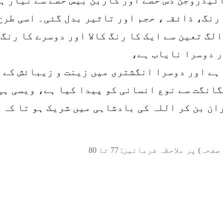
 رنگ، ذائقہ، حجم اور تاثیر بدل گئی۔ اسی طرح
لگ تعین سے ایک کا رنگ کالا اور دوسرے کا رنگ
ر دوسرا نایاب ہے،
ہے اور دوسرا انگشتری میں زینت و زیبائش کے 
گانگت سے نوع انسانی کو پیدا کیا ہے، ویسی ہی
ن بن کر اللہ کی بادشاہی میں شریک ہو تا کہ ا
صفحہ) پر ملاحظہ فرمائیں:
77
تا
80