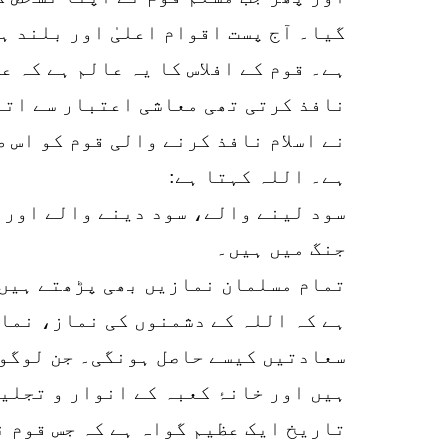
گیا۔ آج پست اقوام اعلیٰ اور بلند ہ
ہے۔ قوم کے افلاس کا یہ عالم ہے کہ ع
نافذ کرتی تھی معاشی اعتبار سے اتنی
نے اسلام نافذ کرنے والی قوم کو اس ط
ہے۔ اللہ کہتا ہے:
سود لینے والے، سود دینے والے اور 
جنگ میں ہیں۔
تمام مسلمان نمازیں بھی پڑھتے ہیں،
ہے کہ اللہ کے دشمنوں کی نماز، نما
سعادتیں کیسے حاصل ہونگی۔ جن لوگوں 
ہیں اور خانۂ کعبہ کے انوار و تجلی
تاریخ ایک عظیم گواہ ہے کہ جس قوم ن