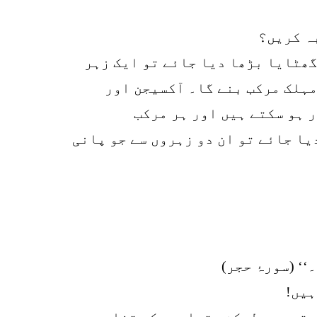
ہ کریں؟
گھٹایا بڑھا دیا جائے تو ایک زہر
مہلک مرکب بنے گا۔ آکسیجن اور
 ہو سکتے ہیں اور ہر مرکب
یا جائے تو ان دو زہروں سے جو پانی
‘‘ (سورۂ حجر)
ہیں!
وتے ہیں لیکن مقداروں کے تفاوت