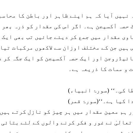
 نہیں آیا کہ ہم اپنے ظاہر اور باطن کا محاسب
 حصہ آکسیجن ہے۔ اگر اس کی مقدار کو ذرہ بھر 
اوی مقدار میں جمع کر دیئے جائیں تب بھی ایک 
ہیں جن کے مختلف اوزان سے لاکھوں مرکبات تیار
ائیڈروجن اور ایک حصہ آکسیجن کو ایک جگہ کر د
 و ممات کا ذریعہ ہے۔
ا کی۔‘‘ (سورۂ انبیاء)
ا کیا ہے۔‘‘(سورۂ قمر)
ر ہم معین مقدار میں ہر چیز کو نازل کرتے ہیں۔
عالیٰ نے غور و فکر کرنے والوں کے لئے بتائی 
ئیڈروجن دس حصے اور کاربن بیس حصے سے تیار ہ