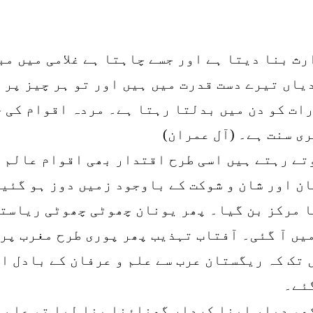
ث بنا دیتا ہے اور جسے چاہتا ہے غلامی میں مبت
اں تیرے دست قدرت میں ہیں اور تو ہر چیز پر ق
رات کو دن میں بدلتا رہتا ہے۔ مردہ اقوام کی 
ری سنت ہے۔ (آل عمران)
تے رہتے ہیں اسی طرح اقتدار بھی اقوام عالم م
ن اور شان و شوکت کے باوجود زمیں دوز ہو گئی
ا مرکز بن گیا۔ پھر یونان چھوٹی چھوٹی ریاستو
یں آ گئی۔ آفتاب تہذیب پھر پوری طرح مغرب پر 
تک کہ ریگستان عرب سے علم و عرفان کے بادل اٹ
گئے۔
ھو دیا، اپنا کردار گھناؤنا بنا لیا تو علم و