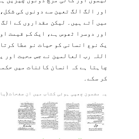
اور الگ الگ تعین سے دونوں کی شکل،
میں آتے ہیں۔ لیکن مقداروں کے الگ ا
اور دوسرا ٹھوس ہے، ایک کم قیمت او
یک نوع انسانی کو حیات نو عطا کرتا 
اللہ رب العالمین نے جس محبت اور ی
چاہتا ہے کہ انسان کائنات میں حکمرا
کر سکے۔
یہ مضمون چھپی ہوئی کتاب میں ان صفحات (یا 