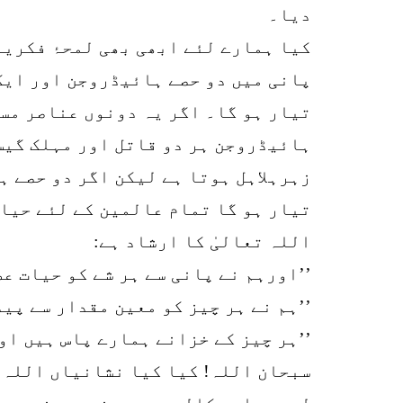
دیا۔
کیا ہمارے لئے ابھی بھی لمحۂ فکریہ
پانی میں دو حصے ہائیڈروجن اور ایک
تیار ہو گا۔ اگر یہ دونوں عناصر مس
ہائیڈروجن ہر دو قاتل اور مہلک گیس 
زہرہلاہل ہوتا ہے لیکن اگر دو حصے ہ
تیار ہو گا تمام عالمین کے لئے حیات
اللہ تعالیٰ کا ارشاد ہے:
’’اورہم نے پانی سے ہر شے کو حیات عط
’’ہم نے ہر چیز کو معین مقدار سے پید
’’ہر چیز کے خزانے ہمارے پاس ہیں او
سبحان اللہ! کیا کیا نشانیاں اللہ ت
لیموں اور کالی مرچ دونوں چیزیں ہا