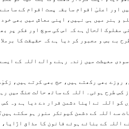
یں اور اعلیٰ اقوام سابقہ پست اقوام کے سامنے
لم و ہنر میں ہی نہیں، اپنی معاش میں بھی خود 
 مفلوک الحال ہے کہ اس کی سوچ اور فکر پر بھی
رح بے بس و مجبور کر دیا ہے کہ حقیقت کا برملا
سودی معیشت میں زندہ رہنے والے اللہ کے ایسے 
 روزے بھی رکھتے ہیں، حج بھی کرتے ہیں، زکوٰۃ
ز کس طرح ہوئی۔ اللہ کے ساتھ حالت جنگ میں رہ
کو اللہ نے اپنا دشمن قرار دے دیا ہے وہ کس م
ات سے اللہ کے دشمن کیونکر منور ہو سکتے ہیں؟
ے اللہ کے بنائے ہوئے قانون کا مذاق اڑایا، ا