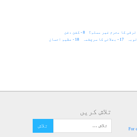
8 - کفن دفن
17 - بھلائی کا سرچشمہ
18 - عظیم احسان
28 - قطرۂ آب
29 - خدا کی تعریف
37 - ضدی لوگ
38 - سعید روحیں
39 - توفیق
47 - مناظر
48 - دُعا
49 - مساجد
57 - اللہ کی صناعی
58 - ناشکری
59 - آئینہ
68 - خطاکار انسان
76 - صبر و استقامات
 لڑکی کا حصہ
85 - دعوتِ دین
93 - حقوق العباد
94 - فقیر دوست
تلاش کریں
تلاش کرنے کے لئے یہاں ٹائپ کریں
For 