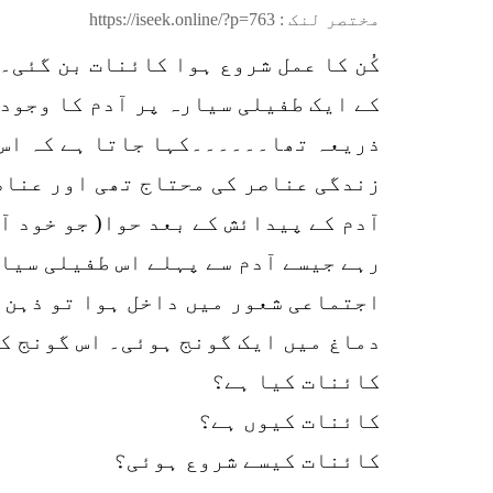
مختصر لنک :
https://iseek.online/?p=763
کُن کا عمل شروع ہوا کائنات بن گئی۔
کے ایک طفیلی سیارہ پر آدم کا وجود 
ذریعہ تھا۔۔۔۔۔۔کہا جاتا ہے کہ اس س
زندگی عناصر کی محتاج تھی اور عناص
آدم کے پیدائش کے بعد حوا( جو خود آ
رہے جیسے آدم سے پہلے اس طفیلی سیار
اجتماعی شعور میں داخل ہوا تو ذہن 
دماغ میں ایک گونج ہوئی۔ اس گونج کے
کائنات کیا ہے؟
کائنات کیوں ہے؟
کائنات کیسے شروع ہوئی؟