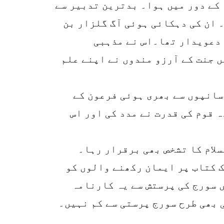
کے دور میں ہوا۔ بدترین تدبیر سے
۔ ان کی دہکائی ہوئی آگ گلزار بن
 دعویدار تھا۔اس نے مذہبی
 جنت کے آرزو مندوں نے اپنے علم
سانپوں سے بھری ہوئی فرعون کے
 قوم کی قدرت نے مدد کی اور اس
لام کا تشخص بھی برقرار رہا۔
ک کتاب پر ایمان رکھنے والوں کو
 سورج کی پرستش سے یہ کارنامہ
 بھی طرح سورج پرستی سے کم نہیں۔