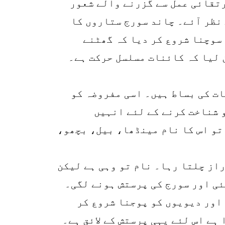
رتقائی عمل سے گزرنے والے شعور
o
نظر آئے۔ چاند سورج ستاروں کا
سوچنا شروع کر دیا کہ گھٹنے
 لیا کہ کائنات مسلسل حرکت ہے۔
ت کی بساط ہیں۔ اسی مفروضہ کو
 شناخت کرنے کے لئے انہیں
تو اس کا نام مینڈھا، بیل، بچھو،
از چلتا رہا۔ نام تو وہی ہے لیکن
ئی اور سورج کی پرستش ہونے لگی۔
اور دیویوں کو پوجنا شروع کر
ہے اس لئے یہی پرستش کے لائق ہے۔