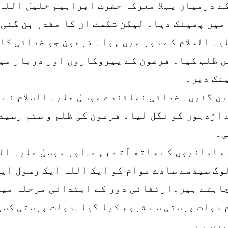
ے درمیان پہلا معرکہ حضرت ابراہیم خلیل اللہ 
 میں پھینک دیا۔ لیکن شکست ان کا مقدر بن گئی
یہ السلام کے دور میں ہوا۔ فرعون جو خدائی کا
 طلب کیا۔ فرعون کے پیروکاروں اور دربار میں
نک دیں۔
ن گئیں۔ خدائی نمائندے موسیٰ علیہ السلام نے 
 اژدہوں کو نگل لیا۔ فرعون کی ظلم و ستم رسیدہ
ی۔
سامانیوں کے ساتھ آتے رہے۔اور موسیٰ علیہ الس
لوگ سیدھے سادے عوام کو ایک اللہ ایک رسول ای
اہتے ہیں۔ارتقائی دور کے ابتدائی مرحلہ میں
 دولت پرستی سے شروع کیا گیا۔دولت پرستی کسی
ہیں ہے۔