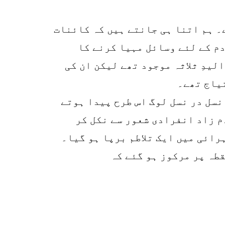
۔ ہم اتنا ہی جانتے ہیں کہ کائنات
دم کے لئے وسائل مہیا کرنے کا
یدِ ثلاثہ موجود تھے لیکن ان کی
یاج تھے۔
 نسل در نسل لوگ اس طرح پیدا ہوتے
م زاد انفرادی شعور سے نکل کر
ائی میں ایک تلاطم برپا ہو گیا۔
قطہ پر مرکوز ہو گئے کہ
6
SHARES
k
r
p