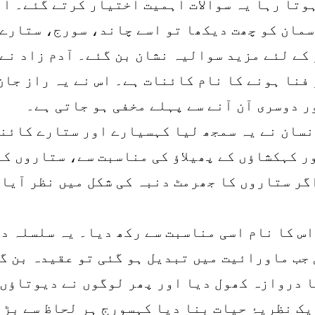
وتا رہا یہ سوالات اہمیت اختیار کرتے گئے۔ ا
سمان کو چھت دیکھا تو اسے چاند، سورج، ستارے 
کے لئے مزید سوالیہ نشان بن گئے۔ آدم زاد نے 
فنا ہونے کا نام کائنات ہے۔ اس نے یہ راز جان
ر دوسری آن آنے سے پہلے مخفی ہو جاتی ہے۔
نسان نے یہ سمجھ لیا کہسیارے اور ستارے کائنا
ر کہکشاؤں کے پھیلاؤ کی مناسبت سے، ستاروں کو
گر ستاروں کا جھرمٹ دنبہ کی شکل میں نظر آیا 
س کا نام اسی مناسبت سے رکھ دیا۔ یہ سلسلہ در
جب ماورائیت میں تبدیل ہو گئی تو عقیدہ بن گ
ا دروازہ کھول دیا اور پھر لوگوں نے دیوتاؤں 
 نظریۂ حیات بنا دیا کہسورج ہر لحاظ سے بڑا 