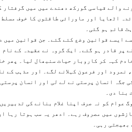
نے والے قیاسی گورکھ دھندے میں میں گرفتار کر
ئدہ اٹھایا اور ماورائی طاقتوں کا خوف مسلط ک
ہٹ قائم ہو گئی۔
سے ایسے قوانین وضع کئے گئے۔ جن قوانین میں دہ
ے پر قادر ہو گئے۔ ایک گروہ نے عقیدہ کے نام پ
خادم کہہ کر کاروبار حیات سنبھال لیا۔ پھر خا
 نمرود اور فرعون کہلانے لگے۔ اور مذہب کے نا
کی جگہ انسان پرستی نے لے لی اور انسان پرستی 
 بنا دی۔
گ عوام کو نہ صرف اپنا غلام بنانے کی تدبیریں
ازشوں میں مصروف رہے۔ ادھر یہ سب ہوتا رہا ار
 بھیجتی رہی۔