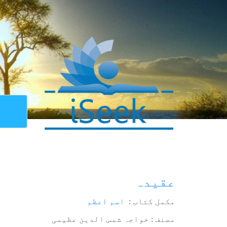
عقیدہ
مکمل کتاب :
اسم اعظم
مصنف : خواجہ شمس الدین عظیمی