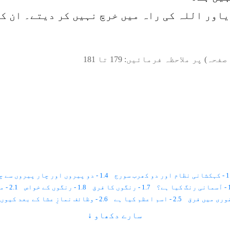
اور اللہ کی راہ میں خرچ نہیں کر دیتے۔ ان ک
صفحہ) پر ملاحظہ فرمائیں:
179
تا
181
اور دو کھرب سورج
1.4 - دو پیروں اور چار پیروں سے چلنے والے جانور
ا ہے؟
1.7 - رنگوں کا فرق
1.8 - رنگوں کے خواص
2.1 - مرشد کامل سے بیعت ہونا
2.5 - اسم اعظم کیا ہے
2.6 - وظائف نمازِ عشا کے بعد کیوں کیئے جاتے ہیں
سارے دکھاو ↓
3.1 - نماز اور مراقبہ