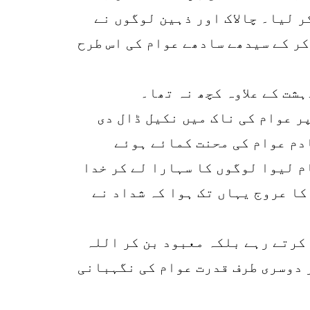
 لیا۔ چالاک اور ذہین لوگوں نے
ر کے سیدھے سادھے عوام کی اس طرح
شت کے علاوہ کچھ نہ تھا۔
ر عوام کی ناک میں نکیل ڈال دی
دم عوام کی محنت کمائے ہوئے
م لیوا لوگوں کا سہارا لے کر خدا
کا عروج یہاں تک ہوا کہ شداد نے
 کرتے رہے بلکہ معبود بن کر اللہ
 دوسری طرف قدرت عوام کی نگہبانی