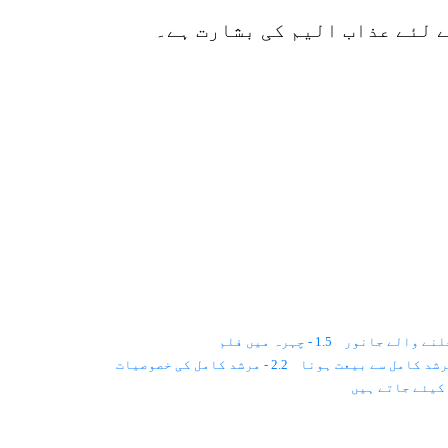
ے لئے عذاب الیم کی بشارت ہے۔
1.5 - چہرہ میں فلم
2.2 - مرشد کامل کی خصوصیات