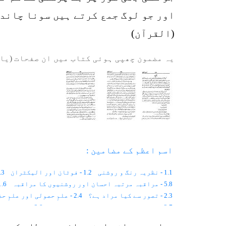
اور جو لوگ جمع کرتے ہیں سونا چاندی
(القرآن)
یہ مضمون چھپی ہوئی کتاب میں ان صفحات (یا 
اسم اعظم کے مضامین :
1.1 - نظریہ رنگ و روشنی
1.2 - فوٹان اور الیکٹران
1.3 - کہکشانی نظام 
5.8 - مراقبہ مرتبہ احسان اور روشنیوں کا مراقبہ
1.6 - آسمانی رنگ کی
2.3 - تصور سے کیا مراد ہے؟
2.4 - علمِ حصولی اور علمِ حضوری میں فرق
2.7 - روزہ روح کی بالیدگی کا ذریعہ ہے
2.8 - نام کا انسانی زندگی سے کیا رشتہ ہے اور نام مستقبل پر کس حد تک اثر انداز ہوتے ہیں؟
2.9 - جب ایک ہی جیسی اطلاعات سب کو ملتی ہیں تو مقدرات اور نظریات میں تضاد کیوں ہوتا ہے؟