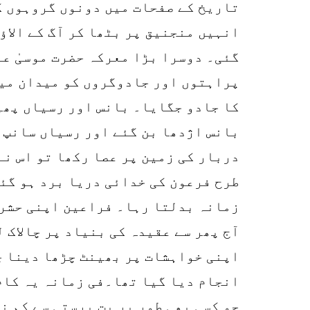
تاریخ کے صفحات میں دونوں گروہوں ک
انہیں منجنیق پر بٹھا کر آگ کے الاؤ
گئی۔ دوسرا بڑا معرکہ حضرت موسیٰ عل
پراہتوں اور جادوگروں کو میدان میں
کا جادو جگایا۔ بانس اور رسیاں پھی
بانس اژدھا بن گئے اور رسیاں سانپ ب
دربار کی زمین پر عصا رکھا تو اس نے
طرح فرعون کی خدائی دریا برد ہو گئ
زمانہ بدلتا رہا۔ فراعین اپنی حشر 
آج پھر سے عقیدہ کی بنیاد پر چالاک 
اپنی خواہشات پر بھینٹ چڑھا دینا چ
انجام دیا گیا تھا۔فی زمانہ یہ کام
جو کسی بھی طور پر بت پرستی سے کم ن