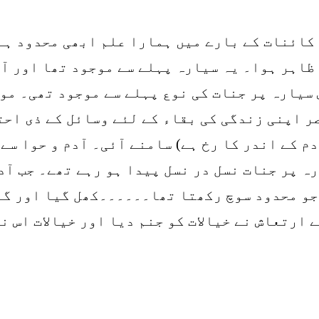
 کائنات کے بارے میں ہمارا علم ابھی محدود ہے
ظاہر ہوا۔ یہ سیارہ پہلے سے موجود تھا اور آ
یارہ پر جنات کی نوع پہلے سے موجود تھی۔ موال
ر اپنی زندگی کی بقاء کے لئے وسائل کے ذی احت
دم کے اندر کا رخ ہے) سامنے آئی۔ آدم و حوا سے
ہ پر جنات نسل در نسل پیدا ہو رہے تھے۔ جب آد
جو محدود سوچ رکھتا تھا۔۔۔۔۔۔کھل گیا اور گہر
 ارتعاش نے خیالات کو جنم دیا اور خیالات اس ن