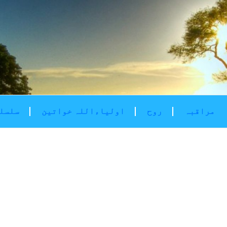
مراقبہ
روح
اولیاءاللہ خواتین
سلسلۂ