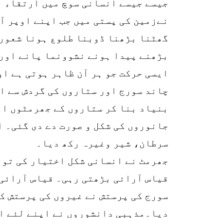
جیسے جیسے انسانی سوچ میں ارتقاء ہ
نےزمین کی پستی میں جب اپنے اوپر آ
گھٹنا بڑھنا ڈوبنا طلوع ہونا شعور 
بڑھنے پیدا ہونے نشوونما پانے اور 
ایسی حرکت جو ہر آن ظاہر ہوتی ہے او
چاند سورج اور ستاروں کی گردش سے ا
بنیاد بنا کر ستاروں کے جھرمٹوں او
جانوروں کی شکل و صورت دے دی گئی۔ ا
سرطان، شیر وغیرہ رکھ دیا۔
جھرمٹ نے انسانی شکل اختیار کی تو ا
قیاس آرائی بڑھتی رہی۔ قیاس آرائی 
سورج کی پرستش نے غیروں کی پرستش ک
دیا۔مذہبی دانشوروں نے اپنے لئے ایک