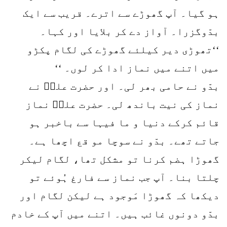
ہو گیا۔ آپ گھوڑے سے اترے۔ قریب سے ایک
بدّوگزرا۔ آواز دے کر بلایا اور کہا۔
‘‘تھوڑی دیر کیلئے گھوڑے کی لگام پکڑو
میں اتنے میں نماز ادا کر لوں۔ ‘‘
بدّو نے حامی بھر لی۔ اور حضرت علیؓ نے
نماز کی نیت باندھ لی۔ حضرت علیؓ نماز
قائم کرکے دنیا و ما فیہا سے باخبر ہو
جاتے تھے۔ بدّو نے سوچا مو قع اچھا ہے۔
گھوڑا ہضم کرنا تو مشکل تھا، لگام لیکر
چلتا بنا۔ آپ جب نماز سے فارغ ہُوئے تو
دیکھا کہ گھوڑا مَوجود ہے لیکن لگام اور
بدّو دونوں غائب ہیں۔ اتنے میں آپ کے خادم