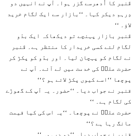
قَنبر کا اُدھرسے گزر ہوا۔ آپ نے انہیں دو
دِرہم دیکر کہا۔ ‘‘بازار سے ایک لگام خرید
لاؤ۔ ‘‘
قَنبر بازار پہنچے تو دیکھاکہ ایک بدّو
لگام لئے کسی خریدار کا منتظر ہے۔ قَنبر
نے لگام کو پہچان لیا۔ اور بدّو کو پکڑ کر
حضرت علیؓ کی خدمت میں لے آئے۔ آپ نے
پوچھا ‘‘اسے کیوں پکڑ لائے ہو ؟‘‘
قنبر نے جواب دیا۔ ‘‘حضور۔ یہ آپ کے گھوڑے
کی لگام ہے۔ ‘‘
حضرت علیؓ نے پوچھا۔ ‘‘یہ اس کی کیا قیمت
مانگ رہا ہے ؟‘‘
قنبر نے جواب دیا۔ ‘‘دو دِرہم۔ ‘‘