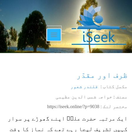
Toggle
navigation
ظرف اور مقدّر
مکمل کتاب :
قلندر شعور
مصنف : خواجہ شمس الدین عظیمی
مختصر لنک :
https://iseek.online/?p=9038
ایک مرتبہ حضرت علیؓ اپنے گھوڑے پر سوار
کہیں تشریف لیجا رہے تھے کہ نماز کا وقت