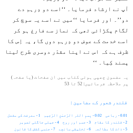
آپ نے ارشاد فرمایا۔ ‘‘اسے دو دِرہم دے
دو’’۔ اور فرمایا ‘‘میں نے اسے یہ سوچ کر
لگام پکڑائی تھی کہ نماز سے فارغ ہو کر
اسے خدمت کے عوض دو دِرہم دوں گا، یہ اِس کا
ظرف ہے کہ اس نے اپنا مقدّر دوسری طرح لینا
پسند کِیا۔ ‘‘
یہ مضمون چھپی ہوئی کتاب میں ان صفحات (یا صفحہ)
پر ملاحظہ فرمائیں:
52
تا
53
قلندر شعور کے مضامین :
0.01 - رباعی
0.02 - بِسمِ اللہِ الرّحمٰنِ الرّحِیم
1 - معرفت کی مشعل
2 - قلندر کا مقام
3 - جسم اور روح
4 - جیتی جاگتی تصویر
5 - ذات کا مطالعہ
6 - تخلیقی سانچے
7 - جنسی کشش کا قانون