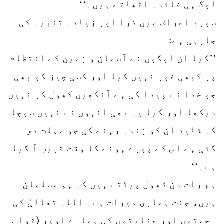
لوگ ہی فائدہ اٹھاتے ہیں۔‘‘
سورۂ اعراف میں ذرا اور زیادہ تنبیہ کی
جارہی ہے:
’’کیا ان لوگوں نے آسمان و زمین کے انتظام
پر کبھی غور نہیں کیا اور کسی چیز کو بھی
جو خدا نے پیدا کی ہے آنکھیں کھول کر نہیں
دیکھا اور کیا یہ بھی انہوں نے نہیں سوچا
کہ شاید ان کو زندہ رہنے کی جو مہلت دی
گئی ہے اس کے پورے ہونے کا وقت قریب آ گیا
ہے۔‘‘
ہم رات دن ڈھول پیٹتے ہیں کہ ہم مسلمان
ہیں، جنت ہماری میراث ہے۔ اللہ تعالیٰ کی
رحمتوں اور عنایتوں کی ہمارے اوپر (ثواب