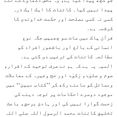
پیدا نہیں کیا۔ کائنات کا ایک ایک ذرہ
کسی نہ کسی مصلحت اور حکمت خداوندی کا
کرشمہ ہے۔
قرآن پاک میں سات سو چھبیس جگہ نوع
انسانی کے بالغ اور باشعور افراد کو
مطالعہ کائنات کی ترغیب دی گئی ہے۔
المیہ یہ ہے کہ ہم نے صرف توحید کے اقرار،
صوم و صلوٰۃ، زکوٰۃ اور حج وغیرہ کے معاملات
ومسائل کو سامنے رکھ کر ’’کتاب مبین‘‘ میں
موجود دوسرے احکامات پر توجہ دینے کی
زحمت گوارا نہیں کی اور ہادئ برحق، باعث
تخلیق کائنات محمد الرسول اللہ صلی اللہ