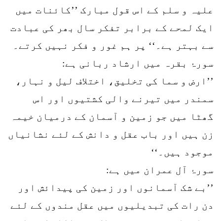
علیہ و سلم کے اس قول مبارک ’’کائنات میں
ایک لمحے کے برابر تفکر سال بھر کی عبادت
سے بہتر ہے۔‘‘ پر ہم غور و فکر نہیں کرتے۔
سورۂ بقرہ میں ارشاد ربانی ہے:
’’ارض و سما کی تخلیق، اختلاف لیل و نہار،
سمندر میں تیرنے والی کشتیوں اور اس
گھٹا میں جو زمین و آسمان کے درمیان خیمہ
زن ہیں اور باب عقل و دانش کے لئے نشانیاں
موجود ہیں۔‘‘
سورۂ آل عمران میں ہے:
’’بے شک آسمانوں اور زمین کی پیدائش اور
دن رات کی تبدیلیوں میں عقل مندوں کے لئے