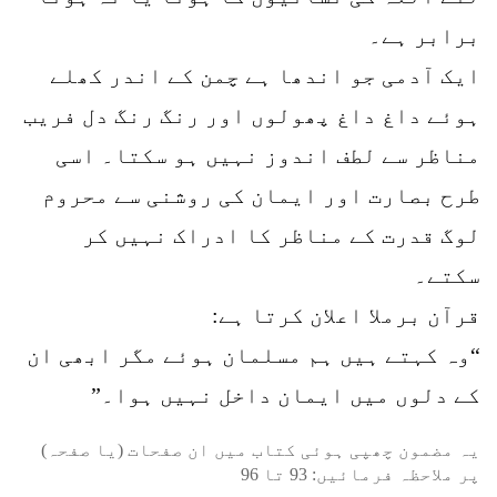
برابر ہے۔
ایک آدمی جو اندھا ہے چمن کے اندر کھلے
ہوئے داغ داغ پھولوں اور رنگ رنگ دل فریب
مناظر سے لطف اندوز نہیں ہو سکتا۔ اسی
طرح بصارت اور ایمان کی روشنی سے محروم
لوگ قدرت کے مناظر کا ادراک نہیں کر
سکتے۔
قرآن برملا اعلان کرتا ہے:
“وہ کہتے ہیں ہم مسلمان ہوئے مگر ابھی ان
کے دلوں میں ایمان داخل نہیں ہوا۔”
یہ مضمون چھپی ہوئی کتاب میں ان صفحات (یا صفحہ)
پر ملاحظہ فرمائیں:
93
تا
96