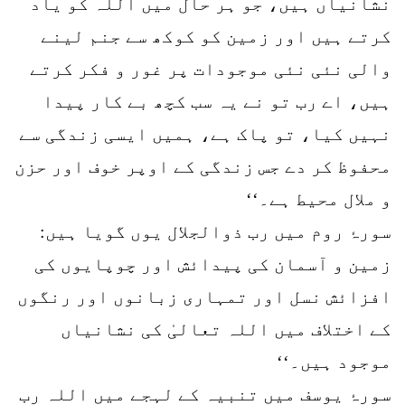
نشانیاں ہیں، جو ہر حال میں اللہ کو یاد
کرتے ہیں اور زمین کو کوکھ سے جنم لینے
والی نئی نئی موجودات پر غور و فکر کرتے
ہیں، اے رب تو نے یہ سب کچھ بے کار پیدا
نہیں کیا، تو پاک ہے، ہمیں ایسی زندگی سے
محفوظ کر دے جس زندگی کے اوپر خوف اور حزن
و ملال محیط ہے۔‘‘
سورۂ روم میں رب ذوالجلال یوں گویا ہیں:
زمین و آسمان کی پیدائش اور چوپایوں کی
افزائش نسل اور تمہاری زبانوں اور رنگوں
کے اختلاف میں اللہ تعالیٰ کی نشانیاں
موجود ہیں۔‘‘
سورۂ یوسف میں تنبیہ کے لہجے میں اللہ رب