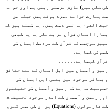
کی شکل میں) بارش برستی رہتی ہے اور ثواب
سے ہمارے خزانے بھرے ہوئے ہیں جبکہ من
حیث القوم ہم تہی دست ہیں۔ ہم کہتے ہیں کہ
ہمارا ایمان قرآن پر ہے مگر ہم یہ کبھی
نہیں سوچتے کہ قرآن کے نزدیک ایمان کی
کسوٹی کیا ہے۔
قرآن کہتا ہے۔۔۔۔۔۔
زمین و آسمان میں اہل ایمان کے لئے حقائق
و بصائر موجود ہیں یعنی اہل ایمان کی
خصوصیت یہ ہے کہ زمین و آسمان کی حقیقتوں
اور زمین و آسمان کے اندر موجود تخلیقات
کے فارمولوں (Equations) پر ان کی نظر گہری