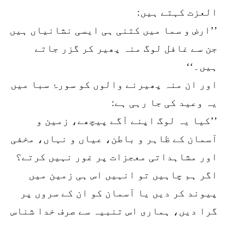
العزت کہتے ہیں:
’’ارض و سما میں کتنی ہی ایسی نشانیاں ہیں
جن سے غافل لوگ منہ پھیر کر گزر جاتے
ہیں۔‘‘
اور ان منہ پھیرنے والوں کو سورۂ سبا میں
یہ وعید کی جا رہی ہے:
’’کیا یہ لوگ اپنے آگے پیچھے، زمین و
آسمان کے ظاہر و باطن، عیاں و نہاں، مخفی
اور مشاہداتی معجزات پر غور نہیں کرتے؟
اگر ہم چاہیں تو انہیں اس ہی زمین میں
پیوند کر دیں یا آسمان کو ان کے سروں پر
گرا دیں، ہماری اس تنبیہ سے صرف خدا شناس