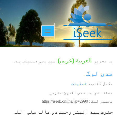
Toggle
navigation
العربية
(
عربی
)
یہ تحریر
میں بھی دستیاب ہے۔
ضدی لوگ
مکمل کتاب :
تجلیات
مصنف : خواجہ شمس الدین عظیمی
مختصر لنک :
https://iseek.online/?p=2990
حضرت سید البشر رحمت دو عالم صلی اللہ