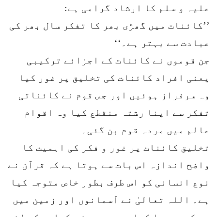
علیہ و سلم کا ارشاد گرامی ہے:
’’کائنات میں گھڑی بھر کا تفکر سال بھر کی
عبادت سے بہتر ہے۔‘‘
جن قوموں نے کائنات کے اجزائے ترکیبی
یعنی افراد کائنات کی تخلیق پر غور کیا
وہ سرفراز ہوئیں اور جس قوم نے کائناتی
تفکر سے اپنا رشتہ منقطع کیا وہ اقوام
عالم میں مردہ قوم بن گئی۔
تخلیق کائنات پر غور و فکر کی اہمیت کا
واضح اندازہ اس بات سے ہوتا ہے کہ قرآن نے
نوع انسانی کو اس طرف بطور خاص متوجہ کیا
ہے۔ اللہ تعالیٰ نے آسمانوں اور زمین میں
جو کچھ پیدا کیا ہے، وہ محض دکھاوے کے لئے