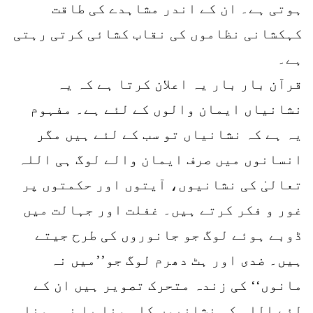
ہوتی ہے۔ ان کے اندر مشاہدے کی طاقت
کہکشانی نظاموں کی نقاب کشائی کرتی رہتی
ہے۔
قرآن بار بار یہ اعلان کرتا ہے کہ یہ
نشانیاں ایمان والوں کے لئے ہے۔ مفہوم
یہ ہے کہ نشانیاں تو سب کے لئے ہیں مگر
انسانوں میں صرف ایمان والے لوگ ہی اللہ
تعالیٰ کی نشانیوں، آیتوں اور حکمتوں پر
غور و فکر کرتے ہیں۔ غفلت اور جہالت میں
ڈوبے ہوئے لوگ جو جانوروں کی طرح جیتے
ہیں۔ ضدی اور ہٹ دھرم لوگ جو’’میں نہ
مانوں‘‘ کی زندہ متحرک تصویر ہیں ان کے
لئے اللہ کی نشانیوں کا ہونا یا نہ ہونا