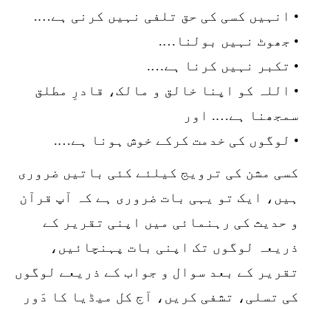
• انہیں کسی کی حق تلفی نہیں کرنی ہے….
• جھوٹ نہیں بولنا….
• تکبر نہیں کرنا ہے….
• اللہ کو اپنا خالق و مالک، قادرِ مطلق
سمجھنا ہے…. اور
• لوگوں کی خدمت کرکے خوش ہونا ہے….
کسی مشن کی ترویج کیلئے کئی باتیں ضروری
ہیں، ایک تو یہی بات ضروری ہے کہ آپ قرآن
و حدیث کی رہنمائی میں اپنی تقریر کے
ذریعہ لوگوں تک اپنی بات پہنچائیں،
تقریر کے بعد سوال و جواب کے ذریعے لوگوں
کی تسلی، تشفی کریں، آج کل میڈیا کا دَور