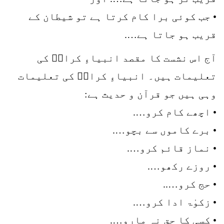
• جب کوئی برا کام کرتا ہے تو شیطان کے
قریب ہو جاتا ہے….
آج اس نشست کا مقصد انبیاءِ کرامؑ کی
تعلیمات ہیں۔ انبیاءِ کرامؑ کی تعلیمات
وہی ہیں جو قرآن و حدیث ہے:
• اچھے کام کرو….
• برے کاموں سے بچو….
• نماز قائم کرو….
• روزے رکھو….
• حج کرو…..
• زکوٰۃ ادا کرو….
• کسی کا حق نہ مارو….