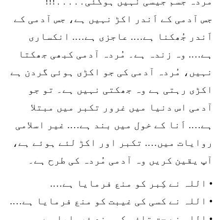
مُردہ جسم جیسی نہیں ہوگئی․․․․․!!!
جس آدمی کے اَندر اکڑ نہیں ہے، جس آدمی کے
اَندر جُھکنا ہے…. عاجزی ہے…. انکساری
ہے…. وہ زندہ ہے۔ مُردہ آدمی کبھی جھکتا
نہیں، مُردہ آدمی کی جو اکڑی ہوئی گردن ہے
اکڑی رہتی ہے وہ جھکتی نہیں ہے۔ تو جو
آدمی اس دنیا میں غرور تکبر میں مبتلا
ہے…. اَنا کے خول میں بند ہے…. غیر اسلامی
روایات میں…. تکبر اور اکڑ لئے ہوئے ہے،
آپ یقین کریں وہ آدمی مُردہ کی طرح ہے۔
• اللہ نے کِبر کو منع فرمایا ہے….
• اللہ نے کسی کی غیبت کو منع فرمایا ہے….
• اللہ نے حق تلفی کو منع فرمایا ہے…..