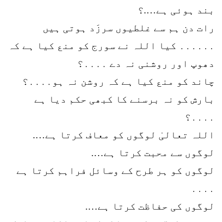
بند ہوئی ہے….؟
رات دن ہم سے غلطیوں سرزَد ہوتی ہیں
․․․․․․ کیا اللہ نے سورج کو منع کیا ہے کہ
دھوپ اور روشنی نہ دے ․․․․؟
چاند کو منع کیا ہے کہ روشن نہ ہو․․․․؟
بارش کو نہ برسنے کا کبھی حکم دیا ہے
․․․․؟
اللہ تعالیٰ لوگوں کو معاف کرتا ہے….
لوگوں سے محبت کرتا ہے….
لوگوں کو ہر طرح کے وسائل فراہم کرتا ہے
․․․․
لوگوں کی حفاظت کرتا ہے….