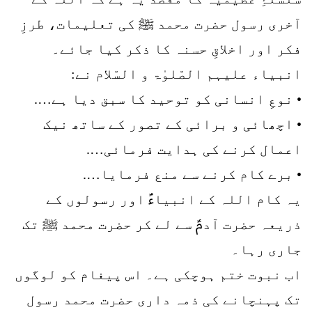
آخری رسول حضرت محمد ﷺ کی تعلیمات، طرزِ
فکر اور اخلاقِ حسنہ کا ذکر کیا جائے۔
انبیاء علیہم الصّلوٰۃ و السّلام نے:
• نوعِ انسانی کو توحید کا سبق دیا ہے….
• اچھائی و برائی کے تصور کے ساتھ نیک
اعمال کرنے کی ہدایت فرمائی….
• برے کام کرنے سے منع فرمایا….
یہ کام اللہ کے انبیاءؑ اور رسولوں کے
ذریعہ حضرت آدمؑ سے لے کر حضرت محمد ﷺ تک
جاری رہا۔
اب نبوت ختم ہوچکی ہے۔ اس پیغام کو لوگوں
تک پہنچانے کی ذمہ داری حضرت محمد رسول