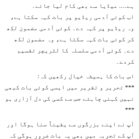
ہے…. میڈیا سے بھی کام لیا جائے۔
اب کوئی آدمی ریڈیو پر بات کہہ سکتا ہے،
وہ ریڈیو پر کہہ دے۔ کوئی آدمی مضمون لکھ
کر کوئی بات کہہ سکتا ہے، وہ مضمون لکھ
دے۔ کوئی آدمی سلسلہ کا لٹریچر تقسیم
کردے۔
اس بات کا ہمیشہ خیال رکھیں کہ:
*** تحریر و تقریر میں ایسی کوئی بات کبھی
نہیں کہنی چاہئے جس سے کسی کی دل آزاری ہو
***
آپ نے اپنے بزرگوں سے یقیناً سنا ہوگا اور
آپ کے تجربہ میں بھی یہ بات ضرور ہوگی کہ