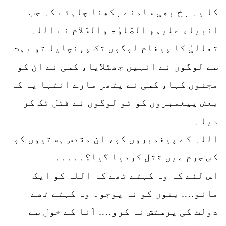
کا یہ رخ بھی سامنے رکھنا چاہئے کہ جب
انبیاء علیہم الصّلوٰۃ والسّلام نے اللہ
تعالیٰ کا پیغام لوگوں تک پہنچایا تو بہت
سے لوگوں نے انہیں جھٹلایا، کسی نے ان کو
مجنوں کہا، کسی نے پتھر مارے انتہا یہ کہ
بعض پیغمبروں کو تو لوگوں نے قتل تک کر
دیا۔
اللہ کے پیغمبروں کو، ان مقدس ہستیوں کو
کس جرم میں قتل کردیا گیا؟․․․․․
اس لئے کہ وہ کہتے تھے کہ اللہ کو ایک
مانو…. بتوں کو نہ پوجو۔ وہ کہتے تھے
دولت کی پرستش نہ کرو…. اَنا کے خول سے