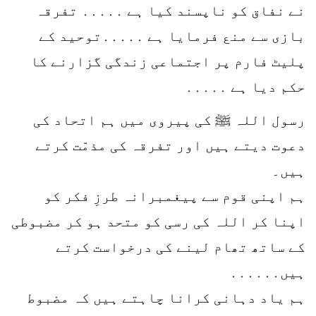
نے نفاق کو ناپسند کیا ہے ․․․․․ تفرقہ
بازی سے منع فرمایا ہے ․․․․․توحید کے
پلیٹ فارم پر اجتماعی زندگی گزارنے کا
حکم دیا ہے ․․․․․
رسول اللہ ﷺ کی پیروی میں ہم اتحاد کی
دعوت دیتے ہیں اور تفرقہ کی مذمّت کرتے
ہیں۔
ہم اپنی قوم سے پیغمبرانہ طرزِ فکر کو
اپنا کر اللہ کی رسی کو متحد ہو کر مضبوطی
کے ساتھ تھام لینے کی درخواست کرتے
ہیں․․․․․․
ہم یاد دہانی کرانا چاہتے ہیں کہ مضبوط