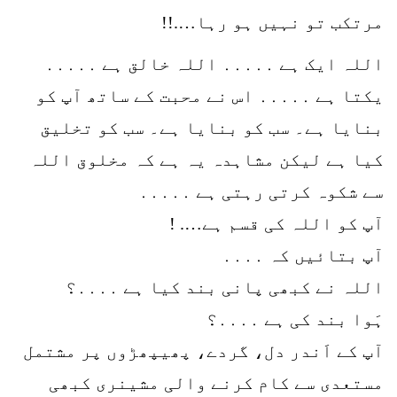
مرتکب تو نہیں ہو رہا….!!
اللہ ایک ہے ․․․․․ اللہ خالق ہے ․․․․․
یکتا ہے ․․․․․ اس نے محبت کے ساتھ آپ کو
بنایا ہے۔ سب کو بنایا ہے۔ سب کو تخلیق
کیا ہے لیکن مشاہدہ یہ ہے کہ مخلوق اللہ
سے شکوہ کرتی رہتی ہے ․․․․․
آپ کو اللہ کی قسم ہے…. !
آپ بتائیں کہ ․․․․
اللہ نے کبھی پانی بند کیا ہے ․․․․؟
ہَوا بند کی ہے ․․․․؟
آپ کے اَندر دل، گردے، پھیپھڑوں پر مشتمل
مستعدی سے کام کرنے والی مشینری کبھی