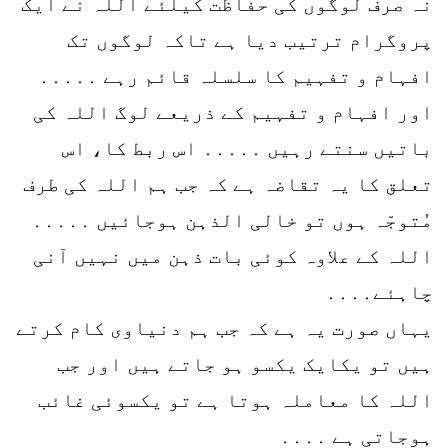
نہ صرف لوگوں کی حفاظت کیلئے اللہ نے ایک
پروگرام ترتیب دیا ہے تاکہ لوگوں تک
افہام و تفہیم کا سلسلہ قائم رہے ․․․․․
اور افہام و تفہیم کے ذریعے لوگ اللہ کی
باتیں سنتے رہیں ․․․․․ اس ربط کا، اس
تعلق کا یہ تقاضہ ہے کہ جب ہم اللہ کی طرف
مُتوجّہ ہوں تو خالی الذہن ہوجائیں ․․․․․
اللہ کے علاوہ کوئی بات ذہن میں نہیں آنی
چاہئے․․․․
یہاں صورت یہ ہے کہ جب ہم دنیاوی کام کرتے
ہیں تو یکایک یکسو ہو جاتے ہیں اور جب
اللہ کا معاملہ ہوتا ہے تو یکسوئی غائب
ہوجاتی ہے ․․․․