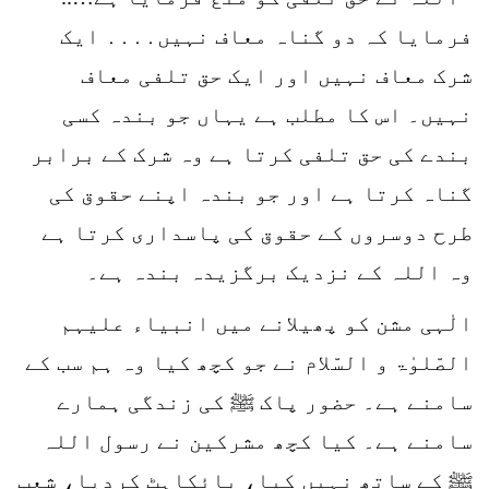
فرمایا کہ دو گناہ معاف نہیں․․․․ ایک
شرک معاف نہیں اور ایک حق تلفی معاف
نہیں۔ اس کا مطلب ہے یہاں جو بندہ کسی
بندے کی حق تلفی کرتا ہے وہ شرک کے برابر
گناہ کرتا ہے اور جو بندہ اپنے حقوق کی
طرح دوسروں کے حقوق کی پاسداری کرتا ہے
وہ اللہ کے نزدیک برگزیدہ بندہ ہے۔
الٰہی مشن کو پھیلانے میں انبیاء علیہم
الصّلوٰۃ و السّلام نے جو کچھ کیا وہ ہم سب کے
سامنے ہے۔ حضور پاک ﷺ کی زندگی ہمارے
سامنے ہے۔ کیا کچھ مشرکین نے رسول اللہ
ﷺ کے ساتھ نہیں کیا، بائکاہٹ کردیا، شعب