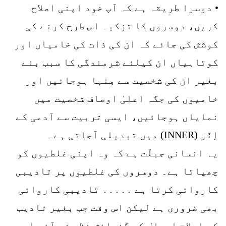
• دوسرا طریقہ ہے کہ آپ خود اپنی اصلاح
کریں، دوسروں کا تزکیہ اس طرح کرنے کی
کوشش کی جائے کہ ان کی ذات کی خامیاں اور
کوتاہیاں ان کیلئے شرمندگی کا سبب بنے
بغیر ان کی شخصیت سے مِنہا ہوجائیں اور
خامیوں کی جگہ اعلیٰ اوصاف شخصیت میں
نمایاں ہوجائیں، ایسی تربیت سے آدمی کے
اِنّر (INNER) میں تبدیلی آجاتی ہے۔
یہ انسانی جبلّت ہے کہ وہ اپنی غلطیوں کو
چھپاتا ہے۔ دوسروں کی غلطیوں پر تادیبی
کاروائی کرتا ہے ․․․․․ تادیبی کاروائی
بھی ضروری ہے لیکن اس وقت جب بغیر تادیب
کے اصلاحِ احوال کی گنجائش نظر نہ آئے اور