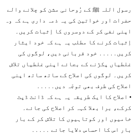
رسول اللہ ﷺ کے رُوحانی مشن کو چلانے والے
حضرات اور خواتین کی یہ ذمہ داری ہے کہ وہ
اپنی نفی کر کے دوسروں کا اِثبات کریں۔
اِثبات کرنے کا مطلب یہ ہے کہ خود ایثار
کریں․․․․․ خود قربانی دیں، لوگوں کی
غلطیاں پکڑنے کے بجائے اپنی غلطیاں تلاش
کریں۔ لوگوں کی اصلاح کے ساتھ ساتھ اپنی
اصلاح کی طرف بھی توجّہ دیں․․․․․
• اصلاح کا ایک طریقہ یہ ہے کہ ڈانٹ ڈپٹ
کرکے، برا بھلا کہہ کر اصلاح کی جائے۔
خامیوں اور کوتاہیوں کا تلاش کر کے بار
بار اس کا احساس دلایا جائے ․․․․․