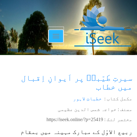
Toggle
navigation
سیرتِ طَیّبہؐ پر اَیوانِ اِقبال
میں خطاب
مکمل کتاب :
خطباتِ لاہور
مصنف : خواجہ شمس الدین عظیمی
مختصر لنک :
https://iseek.online/?p=25419
ربیع الاوّل کے مبارک مہینہ میں بمقام