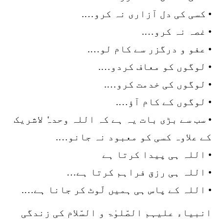
• کسی کی دل آزاری نہ کرو….
• غصہ نہ کرو….
• عفو و درگزر سے کام لو….
• لوگوں کو معاف کردو….
• لوگوں کی خدمت کرو….
• لوگوں کے کام آؤ….
• سب سے بڑی بات یہ ہے کہ اللہ وحدہٗ لاشریک
کے علاوہ کسی کو معبود نہ جانو….
• اللہ ہی پیدا کرتا ہے
• اللہ ہی رزق فراہم کرتا ہے…
• اللہ کے پاس ہی ہمیں لَوٹ کر جانا ہے….
انبیاء علیہم الصّلوٰۃ و السّلام کی زندگی