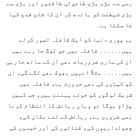
رسی سے بڑی بڑی طاغوتی طاقتوں اور بڑی سے
بڑی شیطنت کو باندھ کر ان کا قلع قمع کیا
جا سکتا ہے۔
ہم پوری دنیا کو ایک قافلہ تصور کرتے
ہیں․․․․․․ قافلہ میں جو لوگ جا رہے ہیں
ان کی ساری ضروریات بھی ان کے ساتھ جارہی
ہیں․․․․․ مثلاً انہیں بھوک بھی لگے گی، ان
کو کپڑوں کی بھی ضرورت ہے، قافلہ میں
شریک لوگوں کو جوتے پہننے ہیں، جب کہیں
پڑاؤ ہوگا تو وہاں رہائش کا انتظام کرنا
بھی ضروری ہے، رہائش کے لئے مکان کی،
چھولداریوں کی، قناتوں کی اور خیموں کی