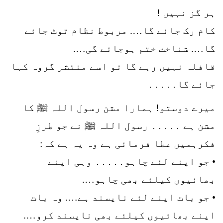
ہر گز نہیں !
کام رک جائے گا…. مربوط نظام ٹوٹ جائے
گا…. شناخت ختم ہوجائے گی….
قافلہ نہیں رہے گا تو اسے منتشر گروہ کہا
جائے گا․․․․․
میرے دوستو! ہمارا مشن رسول اللہ ﷺ کا
مشن ہے ․․․․․ رسول اللہ ﷺ نے جو طرزِ
فکرہمیں عطا فرمائی ہے وہ یہ ہے کہ:
• جو اپنے لئے چاہو․․․․․ وہی اپنے
بھائیوں کیلئے بھی چاہو….
• جو بات اپنے لئے ناپسند ہے…. وہ بات
اپنے بھائیوں کیلئے بھی ناپسند کرو….