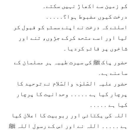
کو زمین سے اکھاڑ نہیں سکتے۔
درخت کیوں مضبوط ہوا؟․․․․․
اسلئے کہ درخت نے اپنے سسٹم کو قبول کر
لیا اور اسے متحد کرکے جڑوں، تنے اور
شاخوں پر قائم کردیا۔
حضور پاک ﷺ کی سیرت طیبہ ہر مسلمان کے
سامنے ہے۔
حضور علیہ الصّلوٰۃ والسّلام نے توحید کا
پرچار کیا ہے ․․․․․ وحدانیت کا پرچار
کیا ہے ․․․․․
اللہ کی یکتائی اور ربوبیت کا اعلان کیا
ہے ․․․․․ اللہ نے اور اس کے رسول اللہ ﷺ