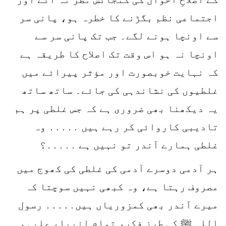
اجتماعی نظم بگڑنے کا خطرہ ہو، پانی سر
سے اونچا ہونے لگے۔ جب تک پانی سر سے
اونچا نہ ہو اس وقت تک اصلاح کا طریقہ ہے
کہ نہایت خوبصورت اور مؤثر پیرائے میں
غلطیوں کی نشاندہی کی جائے۔ ساتھ ساتھ
یہ دیکھنا بھی ضروری ہے کہ جس غلطی پر ہم
تادیبی کاروائی کر رہے ہیں ․․․․․ وہ
غلطی ہمارے اَندر تو نہیں ہے ․․․․․؟
ہر آدمی دوسرے آدمی کی غلطی کی کھوج میں
مصروف رہتا ہے، وہ کبھی نہیں سوچتا کہ
میرے اَندر بھی کمزوریاں ہیں․․․․․ رسول
اللہ ﷺ کی طرزِ فکر، تمام انبیاء علیہم