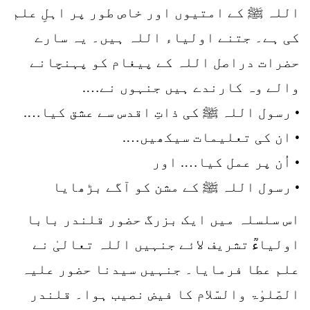
اللہ ﷺ کے امتیوں اور خاص طور پر اہلِ علم
کی ہے۔ جتنے اولیاء اللہ ہیں۔ یہ سارے
حضرات دراصل اللہ کے پیغام کو پہنچانے
والے وہ کارندے ہیں جنہوں نے….
• رسول اللہ ﷺ کی ذاتِ اقدس سے عشق کیا….
• ان کی تعلیمات سیکھیں….
• اُن پر عمل کیا…. اور
• رسول اللہ ﷺ کے مشن کو آگے بڑھایا
اس سلسلہ میں ایک بزرگ حضور قلندر بابا
اولیاءؒ تشریف لائے جنہیں اللہ تعالیٰ نے
علم عطا فرمایا۔ جنہیں سیدنا حضور علیہ
الصّلوٰۃ والسّلام کا فیض نصیب ہوا۔ قلندر