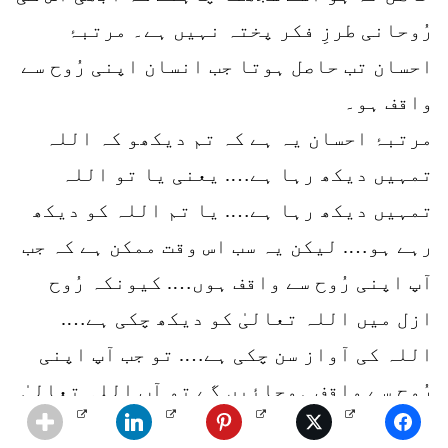
رُوحانی طرزِ فکر پختہ نہیں ہے۔ مرتبۂ
احسان تب حاصل ہوتا جب انسان اپنی رُوح سے
واقف ہو۔
مرتبۂ احسان یہ ہے کہ تم دیکھو کہ اللہ
تمہیں دیکھ رہا ہے…. یعنی یا تو اللہ
تمہیں دیکھ رہا ہے…. یا تم اللہ کو دیکھ
رہے ہو…. لیکن یہ سب اس وقت ممکن ہے کہ جب
آپ اپنی رُوح سے واقف ہوں…. کیونکہ رُوح
ازل میں اللہ تعالیٰ کو دیکھ چکی ہے….
اللہ کی آواز سن چکی ہے…. تو جب آپ اپنی
رُوح سے واقف ہوجائیں گے تو آپ اللہ تعالیٰ
سے بھی واقف ہوجائیں گے ․․․․․