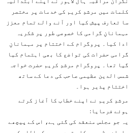
نگران مراقبہ ہال لاہور نے اپنے ابتدائیہ
کلمات میں مرشدِ کریم کی خدمات پر مختصر
سا تعارف پیش کیا اور آنے والے تمام معزز
مہمانانِ گرامی کا خصوصی طور پر شکریہ
ادا کیا۔ پروگرام کے اختتام پر مہمانانِ
گرامی حضرات کی تواضع کا بھی اہتمام کیا
گیا تھا۔ پروگرام مرشدِ کریم حضرت خواجہ
شمس الدین عظیمی صاحب کی دعا کے ساتھ
اختتام پذیر ہوا۔
مرشدِ کریم نے اپنے خطاب کا آغاز کرتے
ہوئے فرمایا:
یہ جو مجلس منعقد کی گئی ہے، اس کے پیچھے
سلسلۂِ عظیمیہ کا مقصد یہ ہے کہ اللہ کے