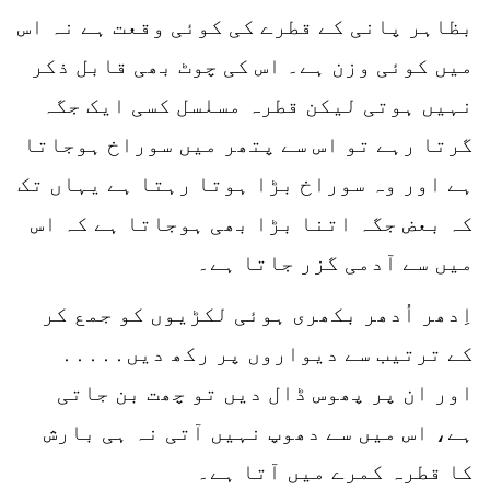
بظاہر پانی کے قطرے کی کوئی وقعت ہے نہ اس
میں کوئی وزن ہے۔ اس کی چوٹ بھی قابل ذکر
نہیں ہوتی لیکن قطرہ مسلسل کسی ایک جگہ
گرتا رہے تو اس سے پتھر میں سوراخ ہوجاتا
ہے اور وہ سوراخ بڑا ہوتا رہتا ہے یہاں تک
کہ بعض جگہ اتنا بڑا بھی ہوجاتا ہے کہ اس
میں سے آدمی گزر جاتا ہے۔
اِدھر اُدھر بکھری ہوئی لکڑیوں کو جمع کر
کے ترتیب سے دیواروں پر رکھ دیں․․․․․
اور ان پر پھوس ڈال دیں تو چھت بن جاتی
ہے، اس میں سے دھوپ نہیں آتی نہ ہی بارش
کا قطرہ کمرے میں آتا ہے۔