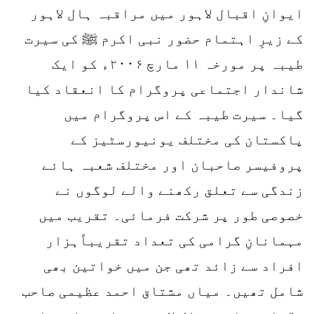
ایوانِ اقبال لاہور میں مراقبہ ہال لاہور
کے زیرِ اہتمام حضور نبی اکرم ﷺ کی سیرت
طیبہ پر مورخہ ۱۱ مارچ ۲۰۰۶ء کو ایک
شاندار اجتماعی پروگرام کا انعقاد کیا
گیا۔ سیرت طیبہ کے اس پروگرام میں
پاکستان کی مختلف یونیورسٹیز کے
پروفیسر صاحبان اور مختلف شعبہ ہائے
زندگی سے تعلق رکھنے والے لوگوں نے
خصوصی طور پر شرکت فرمائی۔ تقریب میں
مہمانانِ گرامی کی تعداد تقریباًہزار
افراد سے زائد تھی جن میں خواتین بھی
شامل تھیں۔ میاں مشتاق احمد عظیمی صاحب