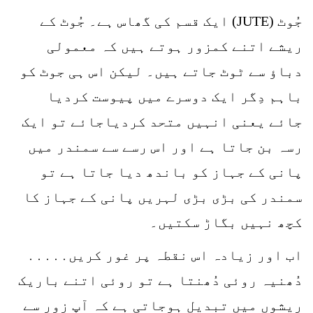
جُوٹ (JUTE) ایک قسم کی گھاس ہے۔ جُوٹ کے
ریشے اتنے کمزور ہوتے ہیں کہ معمولی
دباؤ سے ٹوٹ جاتے ہیں۔ لیکن اس ہی جوٹ کو
باہم دِگر ایک دوسرے میں پیوست کردیا
جائے یعنی انہیں متحد کردیاجائے تو ایک
رسہ بن جاتا ہے اور اس رسے سے سمندر میں
پانی کے جہاز کو باندھ دیا جاتا ہے تو
سمندر کی بڑی بڑی لہریں پانی کے جہاز کا
کچھ نہیں بگاڑ سکتیں۔
اب اور زیادہ اس نقطہ پر غور کریں․․․․․
دُھنیہ روئی دُھنتا ہے تو روئی اتنے باریک
ریشوں میں تبدیل ہوجاتی ہے کہ آپ زور سے