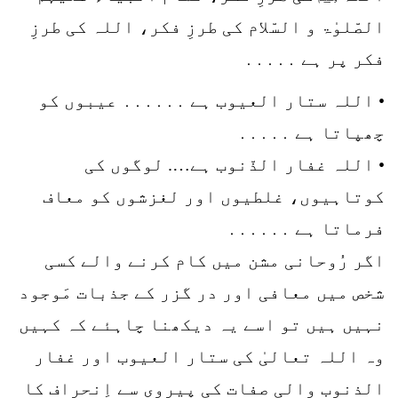
الصّلوٰۃ و السّلام کی طرزِ فکر، اللہ کی طرزِ
فکر پر ہے ․․․․․
• اللہ ستار العیوب ہے ․․․․․․ عیبوں کو
چھپاتا ہے ․․․․․
• اللہ غفار الذّنوب ہے…. لوگوں کی
کوتاہیوں، غلطیوں اور لغزشوں کو معاف
فرماتا ہے ․․․․․․
اگر رُوحانی مشن میں کام کرنے والے کسی
شخص میں معافی اور در گزر کے جذبات مَوجود
نہیں ہیں تو اسے یہ دیکھنا چاہئے کہ کہیں
وہ اللہ تعالیٰ کی ستار العیوب اور غفار
الذنوب والی صفات کی پیروی سے اِنحراف کا