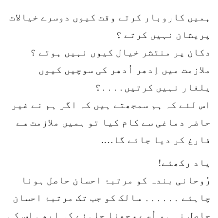
ہمیں کاروبار کرتے وقت کیوں دوسرے خیالات
پریشان نہیں کرتے ؟
دکان پر منتشر خیال کیوں نہیں ہوتے ؟
ملازمت میں اِدھر اُدھر کی سوچیں کیوں
یلغار نہیں کرتیں․․․․؟
اس لئے کہ ہم سمجھتے ہیں کہ اگر ہم نے غیر
حاضر دماغی سے کام کیا تو ہمیں ملازمت سے
فارغ کر دیا جائے گا….
یاد رکھئے!
رُوحانی بندہ کو مرتبۂ احسان حاصل ہونا
چاہئے ․․․․․․ سالک کو جب تک مرتبۂ احسان
حاصل نہ ہو اُسے سجھنا چاہئے کہ ابھی اس کی