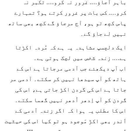
باہر آجاؤ…. غرور نہ کرو…. تکبر نہ
کرو…. کس بات پر غرور کرتے ہو؟ تمہارے
پاس کچھ تو ہو، آج مرجاؤ گے کچھ بھی ساتھ
نہیں لے جاؤ گے۔
ایک دلچسپ مشاہدہ یہ ہے کہ مُردہ اکڑتا
ہے…. زندہ شخص میں لچک ہوتی ہے۔
اب آپ دیکھئے جب آدمی مرجاتا ہے اس کے
ہاتھ کو آپ سیدھا نہیں کر سکتے۔ آدمی مر
جاتا ہے اس کی گردن اکڑ جاتی ہے، اس کی
گردن کو آپ اِدھر اُدھر نہیں گھما سکتے۔
اس کا مطلب یہ ہوا کہ اگر زندہ آدمی کے
اَندر بھی اکڑ مَوجود ہو تو کیا اس کی حیثیت