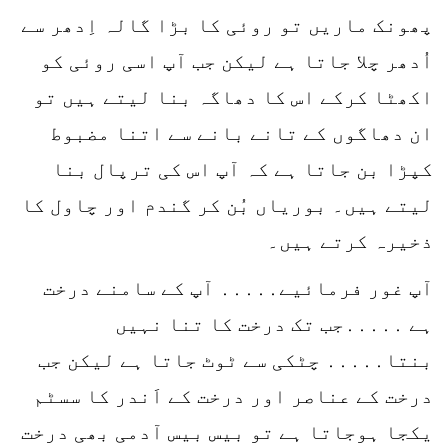
پھونک ماریں تو روئی کا بڑا گالہ اِدھر سے
اُدھر چلا جاتا ہے لیکن جب آپ اسی روئی کو
اکھٹا کرکے اس کا دھاگہ بنا لیتے ہیں تو
ان دھاگوں کے تانے بانے سے اتنا مضبوط
کپڑا بن جاتا ہے کہ آپ اس کی ترپال بنا
لیتے ہیں۔ بوریاں بُن کر گندم اور چاول کا
ذخیرہ کرتے ہیں۔
آپ غور فرمائیے․․․․․ آپ کے سامنے درخت
ہے ․․․․․جب تک درخت کا تنا نہیں
بنتا․․․․․ چٹکی سے ٹوٹ جاتا ہے لیکن جب
درخت کے عناصر اور درخت کے اَندر کا سسٹم
یکجا ہوجاتا ہے تو بیس بیس آدمی بھی درخت