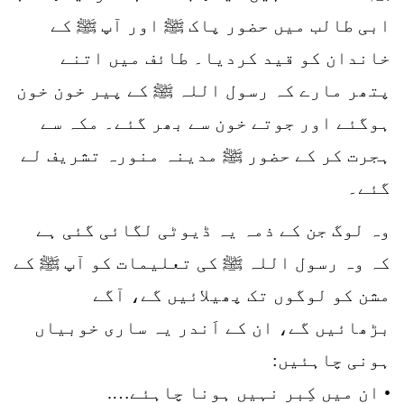
ابی طالب میں حضور پاک ﷺ اور آپ ﷺ کے
خاندان کو قید کردیا۔ طائف میں اتنے
پتھر مارے کہ رسول اللہ ﷺ کے پیر خون خون
ہوگئے اور جوتے خون سے بھر گئے۔ مکہ سے
ہجرت کر کے حضور ﷺ مدینہ منورہ تشریف لے
گئے۔
وہ لوگ جن کے ذمہ یہ ڈیوٹی لگائی گئی ہے
کہ وہ رسول اللہ ﷺ کی تعلیمات کو آپ ﷺ کے
مشن کو لوگوں تک پھیلائیں گے، آگے
بڑھائیں گے، ان کے اَندر یہ ساری خوبیاں
ہونی چاہئیں:
• ان میں کِبر نہیں ہونا چاہئے….