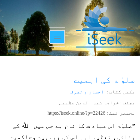
Toggle
navigation
صلوٰ ۃ کی اہمیت
مکمل کتاب :
احسان و تصوف
مصنف : خواجہ شمس الدین عظیمی
مختصر لنک :
https://iseek.online/?p=22426
*صلوٰۃ اس عباد ت کا نام ہے جس میں اﷲ کی
بڑائی، تعظیم اور اس کی ربوبیت وحاکمیت