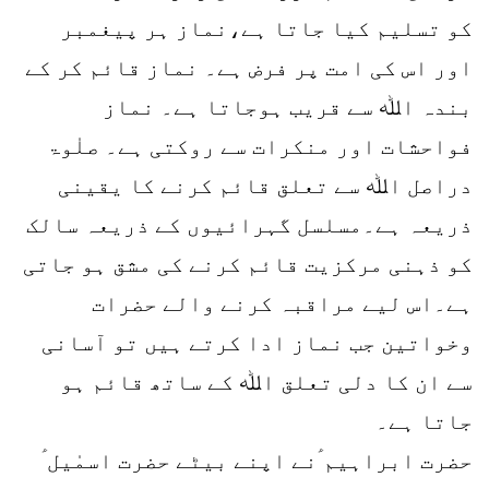
کو تسلیم کیا جاتا ہے،نماز ہر پیغمبر
اور اس کی امت پر فرض ہے۔ نماز قائم کر کے
بندہ اﷲ سے قریب ہوجاتا ہے۔ نماز
فواحشات اور منکرات سے روکتی ہے۔ صلٰوۃ
دراصل اﷲ سے تعلق قائم کرنے کا یقینی
ذریعہ ہے۔مسلسل گہرائیوں کے ذریعہ سالک
کو ذہنی مرکزیت قائم کرنے کی مشق ہو جاتی
ہے۔اس لیے مراقبہ کرنے والے حضرات
وخواتین جب نماز ادا کرتے ہیں تو آسانی
سے ان کا دلی تعلق اﷲ کے ساتھ قائم ہو
جاتا ہے۔
حضرت ابراہیم ؑنے اپنے بیٹے حضرت اسمٰیل ؑ