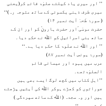
’’ اور میری یاد کیلئے صلوٰۃ قائم کر(یعنی
میری طرف ذہنی یکسوئی کے ساتھ متوجہ رہ)‘‘
( سورۂ طٰحہٰ آیت نمبر ۱۴)
حضرت موسٰی ؑاور حضرت ہارونؑ کو اور ان کے
ساتھ بنی اسرائیل کو اﷲ نے حکم دیا۔
’’ اور اﷲ نے صلٰوۃ کا حکم دیا ہے۔‘‘
(سورۂ یونس آیت نمبر ۸۷)
عرب میں یہود اور عیسائی قائم
الصلوٰۃتھے۔
’’اہل کتاب میں کچھ لوگ ایسے بھی ہیں
جوراتوں کو کھڑے ہوکر اﷲ کی آیتیں پڑھتے
ہیں اور وہ سجدہ (اﷲ کے ساتھ سپردگی )
کرتے ہیں۔‘‘