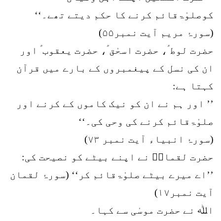
کوصلوٰۃقائم کرنے کا حکم دیتے تھے۔‘‘
(سورۂ مریم آیت نمبر۵۵)
حضرت لوط ؑ، حضرت اسحٰق ؑ، حضرت یعقوب ؑ اور
ان کی نسل کے پیغمبروں کے بارے میں قرآن
کہتا ہے:
’’ اور ہم نے ان کو نیک کاموں کے کرنے اور
صلوٰۃقائم کرنے کی وحی کی۔‘‘
(سورۂ انبیاء آیت نمبر ۷۳)
حضرت لقمانؑ نے اپنے بیٹے کو نصیحت کی:
’’اے میرے بیٹے صلوٰۃقائم کر‘‘ (سورۂ لقمان
آیت نمبر۱۷)
اﷲ نے حضرت موسٰی سے کہا۔