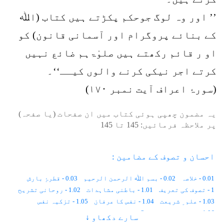
’’ اور وہ لوگ جوحکم پکڑتے ہیں کتاب (اﷲ
کے بنائے پروگرام اور آسمانی قانون) کو
او ر قائم رکھتے ہیں صلوٰۃہم ضائع نہیں
کرتے اجر نیکی کرنے والوں کیــ‘‘۔
(سورۂ اعراف آیت نمبر ۱۷۰)
یہ مضمون چھپی ہوئی کتاب میں ان صفحات (یا صفحہ)
پر ملاحظہ فرمائیں:
145
تا
145
احسان و تصوف کے مضامین :
0.01 - خلاصہ
0.02 - بسم اﷲ الرحمن الرحیم
0.03 - قطرۂِ بارش
1 - تصوف کی تعریف
1.01 - باطنی مشاہدات
1.02 - روحانی تشریح
1.03 - علم ِ شریعت
1.04 - نفس کا عرفان
1.05 - تزکیہ نفس
1.06 - اعمال و اشغال
2 - تصوف کی تاریخ
سارے دکھاو ↓