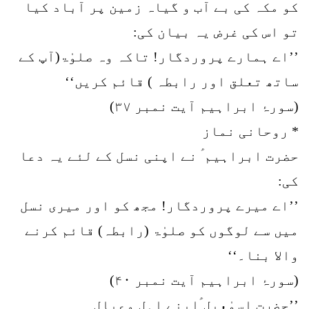
کو مکہ کی بے آب و گیاہ زمین پر آباد کیا
تو اس کی غرض یہ بیان کی:
’’اے ہمارے پروردگار! تاکہ وہ صلوٰۃ(آپ کے
ساتھ تعلق اور رابطہ ) قائم کریں‘‘
(سورۂ ابراہیم آیت نمبر ۳۷)
* روحانی نماز
حضرت ابراہیم ؑ نے اپنی نسل کے لئے یہ دعا
کی:
’’اے میرے پروردگار! مجھ کو اور میری نسل
میں سے لوگوں کو صلوٰۃ (رابطہ) قائم کرنے
والا بنا۔‘‘
(سورۂ ابراہیم آیت نمبر ۴۰)
’’حضرت اسمٰعیل ؑاپنے اہل وعیال