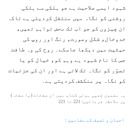
شہود ایسی صلاحیت ہے جو ہلکی سے ہلکی
روشنی کو نگاہ میں منتقل کردیتی ہے تاکہ
ان چیزوں کو جو اب تک محض تواہم تھیں،
خدوخال، شکل وصورت، رنگ اور روپ کی
حیثیت میں دیکھا جاسکے۔ روح کی وہ طاقت
جس کا نام شہود ہے وہم کو، خیال کو یا
تصوّر کو نگاہ تک لاتی ہے اور ان کی جزئیات
کو نگاہ پر منکشف کردیتی ہے۔
یہ مضمون چھپی ہوئی کتاب میں ان صفحات (یا صفحہ)
پر ملاحظہ فرمائیں:
221
تا
221
احسان و تصوف کے مضامین :