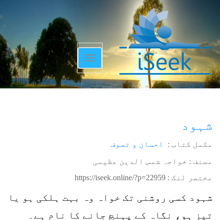
Toggle
navigation
شہود
مکمل کتاب :
احسان و تصوف
مصنف : خواجہ شمس الدین عظیمی
مختصر لنک :
https://iseek.online/?p=22959
شہود کسی روشنی تک خواہ وہ بہت ہلکی ہو یا
تیز ہو، نگاہ کے پہنچ جانے کا نام ہے۔