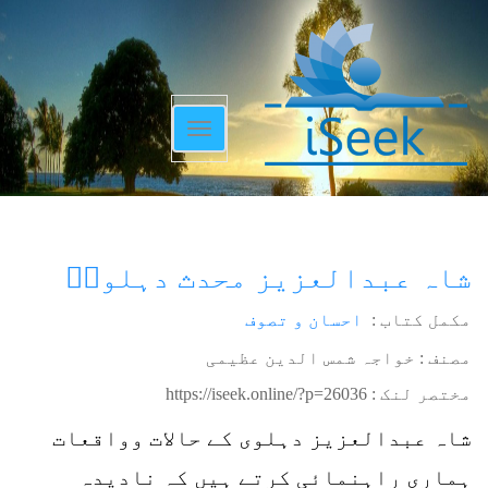
Toggle
navigation
شاہ عبدالعزیز محدث دہلویؒ
مکمل کتاب :
احسان و تصوف
مصنف : خواجہ شمس الدین عظیمی
مختصر لنک :
https://iseek.online/?p=26036
شاہ عبدالعزیز دہلوی کے حالات وواقعات
ہماری راہنمائی کرتے ہیں کہ نادیدہ