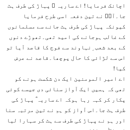
اچانک فرمایا! اے ساریہ ؓ پہاڑ کی طرف ہٹ
جا۔آپؓ نے تین دفعہ اسی طرح فرمایا
کیونکہ پہاڑ کی طرف ہٹ جانے سے مسلمانوں
کے غالب ہوجانے کی امید تھی۔تھوڑے دنوں
کے بعد شعب ِنہاوند سے فوج کا قاصد آیا تو
اس سے لڑائی کا حال پوچھا۔قاصد نے عرض
کیا!
اے امیر المومنین ایک دن شکست ہونے کو
تھی کہ ہمیں ایک آواز سنائی دی جیسے کوئی
پکار کر کہہ رہا ہوکہ اے ساریہ ؓ پہاڑ کی
طرف ہٹ جا۔اس آواز کو ہم نے تین مرتبہ سنا
اور ہم نے پہاڑ کی طرف سے ہٹ کر سہارا لیا