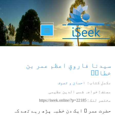
Toggle
navigation
سیدنا فاروقِ اعظم عمر بن
خطابؓ
مکمل کتاب :
احسان و تصوف
مصنف : خواجہ شمس الدین عظیمی
مختصر لنک :
https://iseek.online/?p=22185
حضرت عمر ؓ ایک دن خطبہ پڑھ رہے تھے کہ