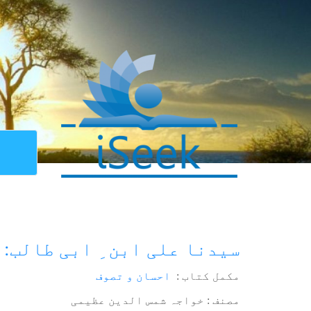
سیدنا علی ابن ِ ابی طالب:
مکمل کتاب :
احسان و تصوف
مصنف : خواجہ شمس الدین عظیمی