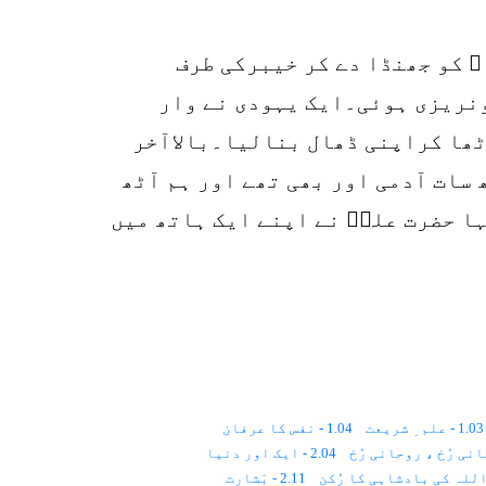
p
o
 ؓ کو جھنڈا دے کر خیبرکی طرف
ونریزی ہوئی۔ایک یہودی نے وار
ٹھا کراپنی ڈھال بنالیا۔بالاآخر
سات آدمی اور بھی تھے اور ہم آٹھ
ہا حضرت علیؓ نے اپنے ایک ہاتھ میں
1.03 - علم ِ شریعت
1.04 - نفس کا عرفان
2.04 - ایک اور دنیا
2.11 - بَشارت