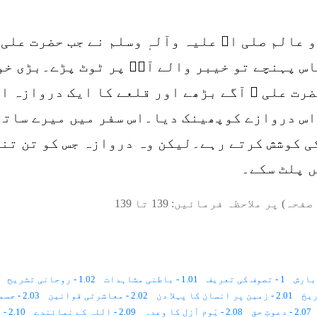
و عالم صلی اﷲ علیہ وآلہٖ وسلم نے جب حضرت علی
اس پہنچے تو خیبر والے آپؓ پر ٹوٹ پڑے۔بڑی خ
ضرت علی ؓ آگے بڑھے اور قلعے کا ایک دروازہ ا
اس دروازے کوپھینک دیا۔اس سفر میں میرے ساتھ 
ی کوشش کرتے رہے۔لیکن وہ دروازہ جس کو تن تن
ں پلٹ سکے۔
صفحہ) پر ملاحظہ فرمائیں:
139
تا
139
1 - تصوف کی تعریف
1.01 - باطنی مشاہدات
1.02 - روحانی تشریح
2.01 - زمین پر انسان کا پہلا دن
2.02 - معاشرتی قوانین
2.03 - جسمانی رُخ ، روحانی رُخ
2.07 - دعوتِ حق
2.08 - یَومِ اَزل کا وعدہ
2.09 - اللہ کے نمائندے
2.10 - اللہ کی بادشاہی کا رُکن