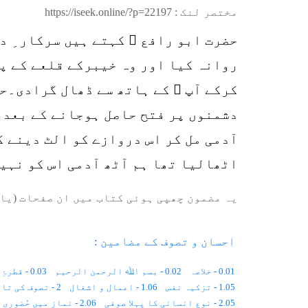
مختصر لنک :
https://iseek.online/?p=22197
حضرت ابو رافع ؓ کہتے ہیں سرکار ِ د
روانہ کیا اور وہ خیبرکے قلعے کے پ
کرکے آپ ؓ کے ہاتھ سے ڈھال گرادی۔ح
دشمنوں پر فتح حاصل ہوجانے کے بعد 
آدمی مل کر اس دروازے کو الٹ دینے ک
اٹھالیا تھا ہم آٹھ آدمی اس کو نہی
یہ مضمون چھپی ہوئی کتاب میں ان صفحات (یا 
احسان و تصوف کے مضامین :
0.01 - خلاصہ
0.02 - بسم اﷲ الرحمن الرحیم
0.03 - قطرۂِ بارش
1.05 - تزکیہ نفس
1.06 - اعمال و اشغال
2 - تصوف کی تاریخ
2.05 - نوعِ انسانی کا پہلا صوفی
2.06 - نماز میں حُضوری