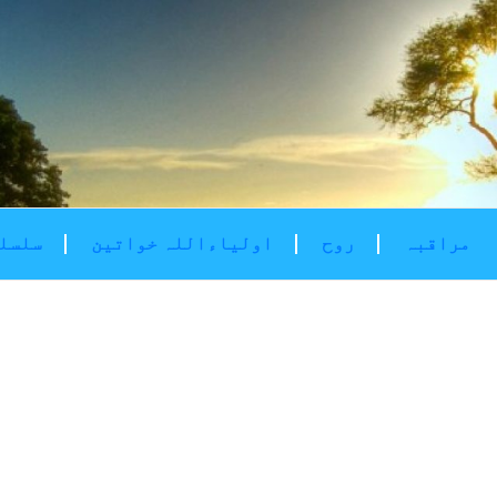
مراقبہ
روح
اولیاءاللہ خواتین
سلسلۂ