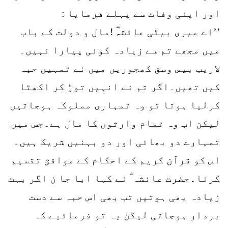
اور اپنی وفات سے پہلے فرمایا :
’’اے میری بیٹی عائشہؓ !مال و دولت کے باب
میں مجھے تم سے زیادہ کوئی پیارا نہیں۔
لاریب بیس وسق کھجوریں میں نے تمہیں حبہ
کیں تھیں۔اگر تم نے انہیں توڑ کر اکھٹا
کرلیا ہوتا تو وہ تمہاری مملوکہ ہوجاتیں
لیکن اب وہ تمام وارثوں کا مال ہے۔جس میں
تمہارے دو بھائی اور دو بہنیں شریک ہیں۔
اس کو قرآن کریم کے احکام کے موافق تقسیم
کرنا۔حضرت عائشہ ؓ نے کہا ابا جا ن اگر بہت
زیادہ بھی ہوتیں تب بھی اس حبہ سے دست
بردار ہوجاتی لیکن یہ تو فرمائیے کہ