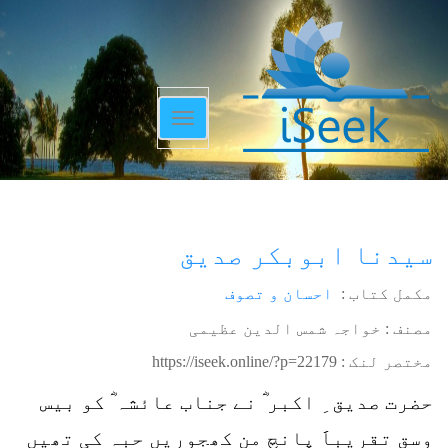
Toggle
navigation
سیدنا ابوبکر صدیق
مکمل کتاب :
احسان و تصوف
مصنف : خواجہ شمس الدین عظیمی
مختصر لنک :
https://iseek.online/?p=22179
حضرت صدیق ِ اکبر ؓ نے جناب عائشہ ؓ کو بیس
وسق تقریباََ پانچ من کھجوریں حبہ کی تھیں