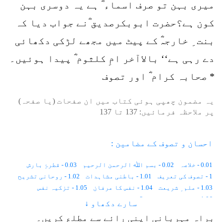
میری بہن تو صرف اسماء ؓ ہے یہ دوسری بہن
کون ہے؟حضرت ابوبکرصدیق ؓنے جواب دیا کہ
بنت ِ خارجہؓ کے پیٹ میں مجھے لڑکی دکھائی
دے رہی ہے‘‘ بالاآخر امِ کلثوم ؓ پیدا ہوئیں۔
* صحابہ کرام ؓ اور تصوف
یہ مضمون چھپی ہوئی کتاب میں ان صفحات (یا صفحہ)
پر ملاحظہ فرمائیں:
137
تا
137
احسان و تصوف کے مضامین :
0.01 - خلاصہ
0.02 - بسم اﷲ الرحمن الرحیم
0.03 - قطرۂِ بارش
1 - تصوف کی تعریف
1.01 - باطنی مشاہدات
1.02 - روحانی تشریح
1.03 - علم ِ شریعت
1.04 - نفس کا عرفان
1.05 - تزکیہ نفس
1.06 - اعمال و اشغال
2 - تصوف کی تاریخ
سارے دکھاو ↓
2.01 - زمین پر انسان کا پہلا دن
2.02 - معاشرتی قوانین
براہِ مہربانی اپنی رائے سے مطلع کریں۔
2.03 - جسمانی رُخ ، روحانی رُخ
2.04 - ایک اور دنیا