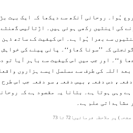
ع ہُوا۔ روحانی آنکھ سے دیکھا کہ ایک بہت بڑا
ے کی اینٹیں رکھی ہوئی ہیں۔ اڑتالیس گھنٹے ی
ٹیوں سے بھرا ہُوا ہے۔ اس کیفیت کے ساتھ ذہن 
ونجتی کہ ’’سونا کھاؤ‘‘۔ پانی پینے کی خواہش
ا ؤ‘‘۔ اور جب میں اس کیفیت سے باہر آیا تو د
بعد اللہ کی طرف سے مسلسل ایسے ہزاروں واقعات 
 دفعہ، دس دفعہ، بیس دفعہ، سو دفعہ جب اس طرح 
ہے وہی ہوتا ہے۔ بتانا یہ مقصود ہے کہ روحان
ر مشاہداتی علم ہے۔
صفحہ) پر ملاحظہ فرمائیں:
72
تا
73