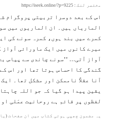
مختصر لنک :
https://iseek.online/?p=9225
اس کے بعد دوسرا تربیتی پروگرام شرو
الماریاں ہیں۔ ان الماریوں میں سون
کمرے میں بند ہوں، کمرہ سونے کی این
میرے کانوں میں ایک ماورائی آواز گ
آواز آتی… ’’سونے چاندی سے پیاس بجھ
گندگی کا احساس ہوتا تھا اور اس کے 
آنا عقلاً ناممکن اور مشکل تھا۔ ایک
یقین پیدا ہو گیا کہ جو اللہ چاہتا 
لفظوں پر قائم ہے روحانیت عمَلی او
یہ مضمون چھپی ہوئی کتاب میں ان صفحات (یا 