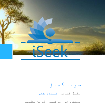
سونا کھاؤ
مکمل کتاب :
قلندر شعور
مصنف : خواجہ شمس الدین عظیمی