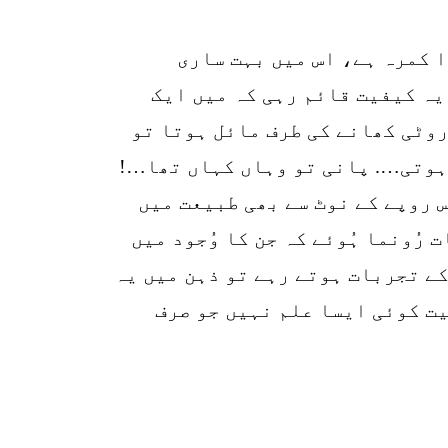
p
 کمرہ ہے، اس میں بہت ساری
o
ہ کیفیت قائم رہی کہ میں ایک
روٹی کھانے کی طرف مائل ہوتا تو
 ہوتی…. پانی تو وہاں کہاں تھا…!
س روپے کے نوٹ سے بھی طبیعت میں
رُونما ہُوئے کہ جن کا وُجود میں
کے تجربات ہوتے رہے تو ذہن میں یہ
یت کوئی ایسا علم نہیں جو صرف