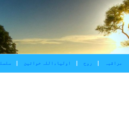
مراقبہ
روح
اولیاءاللہ خواتین
سلسلۂ