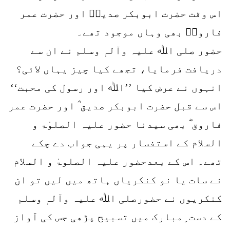
اس وقت حضرت ابوبکر صدیقؓ اور حضرت عمر
فاروقؓ بھی وہاں موجود تھے۔
حضور صلی اﷲ علیہ وآلہٖ وسلم نے ان سے
دریافت فرمایا، تجھے کیا چیز یہاں لائی؟
انہوں نے عرض کیا ’’اﷲ اور رسول کی محبت‘‘
اس سے قبل حضرت ابوبکر صدیق ؓ اور حضرت عمر
فاروق ؓ بھی سیدنا حضور علیہ الصلوٰۃ و
السلام کے استفسار پر یہی جواب دے چکے
تھے۔ اس کے بعدحضور علیہ الصلوۃٰ و السلام
نے سات یا نو کنکریاں ہاتھ میں لیں تو ان
کنکریوں نے حضورصلی اﷲ علیہ وآلہٖ وسلم
کے دست ِمبارک میں تسبیح پڑھی جس کی آواز