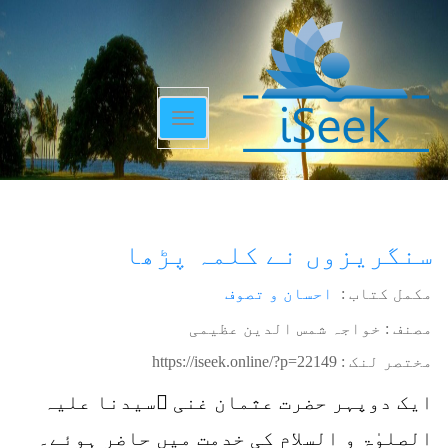
Toggle
navigation
سنگریزوں نے کلمہ پڑھا
مکمل کتاب :
احسان و تصوف
مصنف : خواجہ شمس الدین عظیمی
مختصر لنک :
https://iseek.online/?p=22149
ایک دوپہر حضرت عثمان غنی ؓسیدنا علیہ
الصلوٰۃ و السلام کی خدمت میں حاضر ہوئے۔