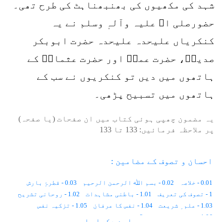
شہد کی مکھیوں کی بھنبھناہٹ کی طرح تھی۔
حضورصلی اﷲ علیہ وآلہٖ وسلم نے یہ
کنکریاں علیحدہ علیحدہ حضرت ابوبکر
صدیقؓ، حضرت عمرؓ اور حضرت عثمانؓ کے
ہاتھوں میں دیں تو کنکریوں نے سب کے
ہاتھوں میں تسبیح پڑھی۔
یہ مضمون چھپی ہوئی کتاب میں ان صفحات (یا صفحہ)
پر ملاحظہ فرمائیں:
133
تا
133
احسان و تصوف کے مضامین :
0.01 - خلاصہ
0.02 - بسم اﷲ الرحمن الرحیم
0.03 - قطرۂِ بارش
1 - تصوف کی تعریف
1.01 - باطنی مشاہدات
1.02 - روحانی تشریح
1.03 - علم ِ شریعت
1.04 - نفس کا عرفان
1.05 - تزکیہ نفس
1.06 - اعمال و اشغال
2 - تصوف کی تاریخ
سارے دکھاو ↓