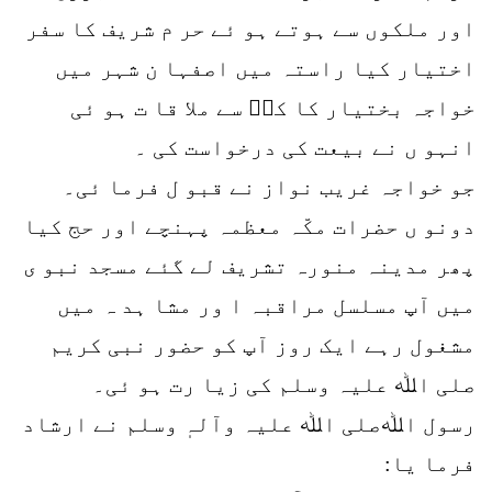
اور ملکوں سے ہوتے ہو ئے حر م شریف کا سفر
اختیار کیا راستہ میں اصفہا ن شہر میں
خواجہ بختیار کا کیؒ سے ملا قا ت ہو ئی
انہو ں نے بیعت کی درخواست کی ۔
جو خواجہ غریب نواز نے قبو ل فرما ئی۔
دونو ں حضرات مکّہ معظمہ پہنچے اور حج کیا
پھر مدینہ منورہ تشریف لے گئے مسجد نبو ی
میں آپ مسلسل مراقبہ ا ور مشا ہد ہ میں
مشغول رہے ایک روز آپ کو حضور نبی کریم
صلی اﷲ علیہ وسلم کی زیا رت ہو ئی۔
رسول اﷲصلی اﷲ علیہ وآلہٖ وسلم نے ارشاد
فرما یا: