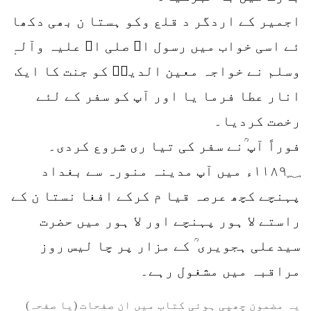
اجمیر کے اردگر د قلع وکو ہستا ن بھی دکھا
ئے اسی خواب میں رسول اﷲ صلی اﷲ علیہ وآلہٖ
وسلم نے خواجہ معین الدینؒ کو جنت کا ایک
انار عطا فرما یا اور آپ کو سفر کے لئے
رخصت کردیا۔
فوراً آپ ؒنے سفر کی تیا ری شروع کردی۔
۱۱۸۹؁ء میں آپ مدینہ منورہ سے بغداد
پہنچے کچھ عرصہ قیا م کرکے افغا نستا ن کے
راستے لا ہور پہنچے اور لا ہور میں حضرت
سیدعلی ہجویری ؒ کے مزار پر چا لیس روز
مراقبہ میں مشغول رہے۔
یہ مضمون چھپی ہوئی کتاب میں ان صفحات (یا صفحہ)