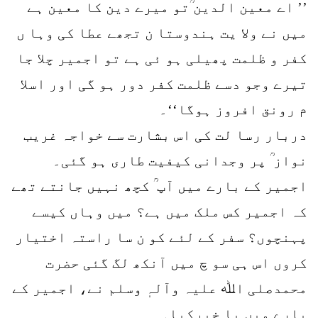
’’ اے معین الدین ؒتو میرے دین کا معین ہے
میں نے ولا یت ہندوستا ن تجھے عطا کی وہا ں
کفر و ظلمت پھیلی ہو ئی ہے تو اجمیر چلا جا
تیرے وجو دسے ظلمت کفر دور ہو گی اور اسلا
م رونق افروز ہوگا‘‘۔
دربار رسا لت کی اس بشارت سے خواجہ غریب
نواز ؒ پر وجدانی کیفیت طاری ہو گئی۔
اجمیر کے بارے میں آپ ؒ کچھ نہیں جانتے تھے
کہ اجمیر کس ملک میں ہے؟ میں وہاں کیسے
پہنچوں؟ سفر کے لئے کو ن سا راستہ اختیار
کروں اس ہی سو چ میں آنکھ لگ گئی حضرت
محمدصلی اﷲ علیہ وآلہٖ وسلم نے، اجمیر کے
بارے میں با خبرکیا۔