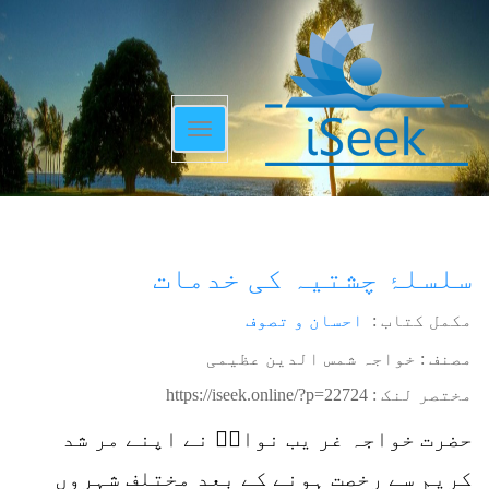
Toggle
navigation
سلسلۂ چشتیہ کی خدمات
مکمل کتاب :
احسان و تصوف
مصنف : خواجہ شمس الدین عظیمی
مختصر لنک :
https://iseek.online/?p=22724
حضرت خواجہ غر یب نوازؒ نے اپنے مر شد
کریم سے رخصت ہونے کے بعد مختلف شہروں