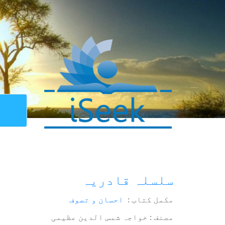
سلسلہ قادریہ
مکمل کتاب :
احسان و تصوف
مصنف : خواجہ شمس الدین عظیمی