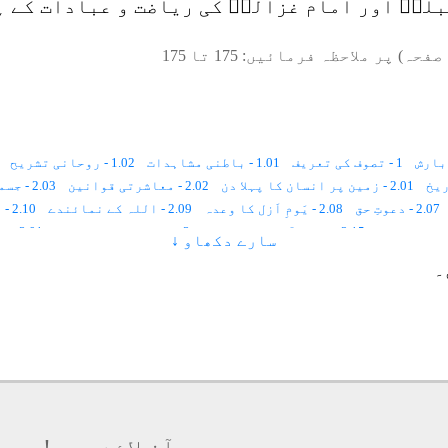
بلیؒ اور امام غزالیؒ کی ریاضت و عبادات کے ہ
صفحہ) پر ملاحظہ فرمائیں:
175
تا
175
1 - تصوف کی تعریف
1.01 - باطنی مشاہدات
1.02 - روحانی تشریح
2.01 - زمین پر انسان کا پہلا دن
2.02 - معاشرتی قوانین
2.03 - جسمانی رُخ ، روحانی رُخ
2.07 - دعوتِ حق
2.08 - یَومِ اَزل کا وعدہ
2.09 - اللہ کے نمائندے
2.10 - اللہ کی بادشاہی کا رُکن
2.15 - پہلے آسمان کا شعور
3 - تصوّف اور رَہبانیّت
3.01 - تَرکِ دُنیا
سارے دکھاو ↓
3.06 - ہندومَت اور تصوّف
3.07 - تصوّف اور سائنس
4 - تصوّف اور مُعترضین
۔
4.06 - اسلام میں تفرّقے
4.07 - حقوق ﷲ
5 - تصوّف کی اہمیت و حقیقت
5.07 - مذہب اور تصوّف
5.08 - محبّت
5.09 - ماورائی شعور
6.05 - سیرتِ طیّبہ اور صوفیاء کرام
6.06 - ما بعد الطّبیعی اَساس
7.04 - کائنات کا ہر ذرّہ تعمیلِ حکم کا پابند ہے
8.01 - قرآنِ کریم اور بیعت
8.02 - ضرورتِ شَیخ
8.03 - شعوری اِستعداد
8.04 - ا
ت
9.01 - نسبتِ عِلمیّہ
9.02 - نسبتِ سُکَینہ
9.03 - نسبتِ عشق
9.04 - نسبتِ جذب
10.04 - دوکھرب سیلز
10.05 - سانس اور ہوا
10.06 - خون کی رفتار
10.10 - بارش برسانے کا فارمولا
10.11 - فطرت کے قوانین
10.12 - کائناتی سسٹم
ہم آن لائن ہیں!