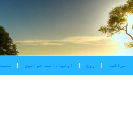
مراقبہ
روح
اولیاءاللہ خواتین
سلسلۂ