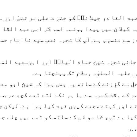
د القا در جیلا نیؒ کو حضر ت علی مر تضیٰ اور س
ر سے منسوب ہے۔آپ کا شجرہ نصب سید ناامام حس
وحانی شجرہ شیخ حماد الیاسؒ اور ابوسعید الم
علیہ الصلوٰۃ وسلام تک پہنچتا ہے۔
 سے گزرنے کے ساتھ یہ بھی ہوا کہ شیخ ابو سعی
کے وقت کمرہ سے با ہر نکا لتے تھے کچھ عر صہ ت
تے اور کہتے مجھے کیوں قید کیا ہوا ہے۔لیکن ج
گیا ہے تو، خا مو شی کے ساتھ کو ٹھے میں چلے ج
ہی۔