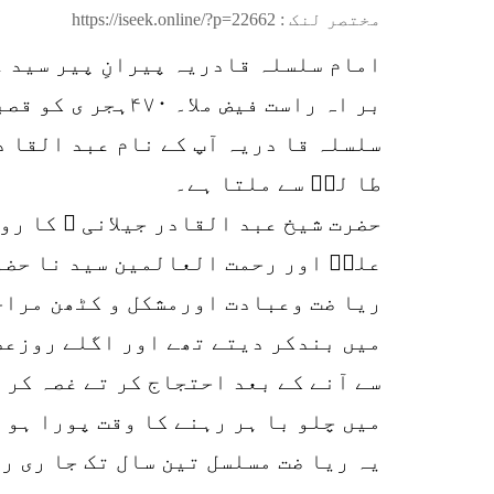
مختصر لنک :
https://iseek.online/?p=22662
امام سلسلہ قادریہ پیرانِ پیر سید عب
بر اہ راست فیض ملا۔ ۴۷۰ہجر ی کو قصبہ گیلا ن میں پیدا ہوئے۔ اسم گر امی عبد القا در اور محی الدین لقب ہے۔
سلسلہ قا دریہ آپ کے نام عبد القا د
طا لبؓ سے ملتا ہے۔
حضرت شیخ عبد القادر جیلانی ؒ کا ر
علیؓ اور رحمت العالمین سید نا حضور
ریا ضت وعبادت اورمشکل و کٹھن مراحل
میں بندکر دیتے تھے اور اگلے روزعصر 
سے آنے کے بعد احتجاج کر تے غصہ کر 
میں چلو با ہر رہنے کا وقت پورا ہو 
یہ ریا ضت مسلسل تین سال تک جا ری ر