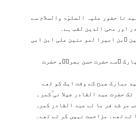
r
ید نا حضور علیہ الصلوٰۃ والسلام سے
p
o
ین ؓبن امیرا لمو منین علی ابن ابی
بارک ؒسے حضرت حسن بصریؒ، حضرت
د مبارک صبح کے وقت ایک کو ٹھے
ک حضرت عبد القادر جیلا نی ؒکمر ہ
ب مر شد فر ما تے عبد القادر کمرہ
ا تے تھے۔ مزاحمت نہیں کر تے تھے۔