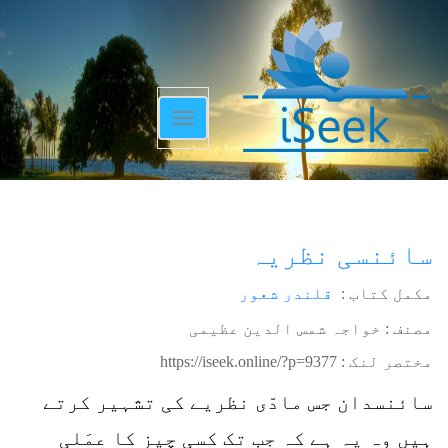
Toggle
navigation
سائنسی نظریہ
مکمل کتاب :
قلندر شعور
مصنف : خواجہ شمس الدین عظیمی
مختصر لنک :
https://iseek.online/?p=9377
سائنسدان جس مادّی نظریے کی تشہیر کرتے
ہیں وہ یہ ہے کہ جب تک کسی چیز کا عمَلی