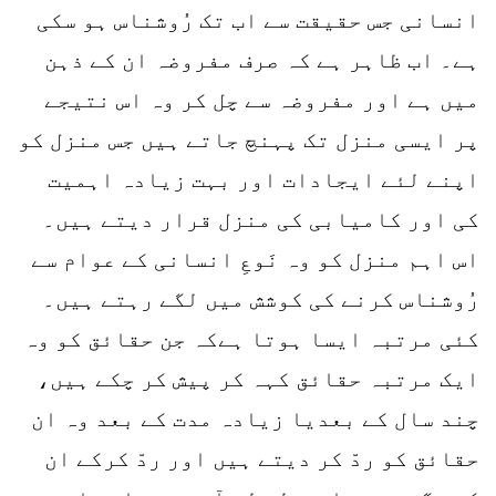
انسانی جس حقیقت سے اب تک رُوشناس ہو سکی
ہے۔ اب ظاہر ہے کہ صرف مفروضہ ان کے ذہن
میں ہے اور مفروضہ سے چل کر وہ اس نتیجے
پر ایسی منزل تک پہنچ جاتے ہیں جس منزل کو
اپنے لئے ایجادات اور بہت زیادہ اہمیت
کی اور کامیابی کی منزل قرار دیتے ہیں۔
اس اہم منزل کو وہ نَوعِ انسانی کے عوام سے
رُوشناس کرنے کی کوشش میں لگے رہتے ہیں۔
کئی مرتبہ ایسا ہوتا ہےکہ جن حقائق کو وہ
ایک مرتبہ حقائق کہہ کر پیش کر چکے ہیں،
چند سال کے بعدیا زیادہ مدت کے بعد وہ ان
حقائق کو ردّ کر دیتے ہیں اور ردّ کرکے ان