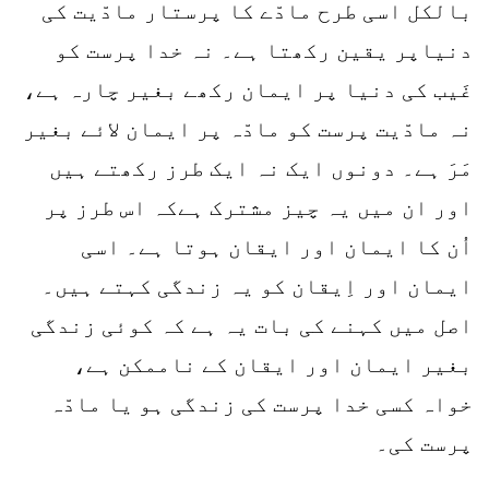
بالکل اسی طرح مادّے کا پرستار مادّیت کی
دنیاپر یقین رکھتا ہے۔ نہ خدا پرست کو
غَیب کی دنیا پر ایمان رکھے بغیر چارہ ہے،
نہ مادّیت پرست کو مادّہ پر ایمان لائے بغیر
مَرَ ہے۔ دونوں ایک نہ ایک طرز رکھتے ہیں
اور ان میں یہ چیز مشترک ہےکہ اس طرز پر
اُن کا ایمان اور ایقان ہوتا ہے۔ اسی
ایمان اور اِیقان کو یہ زندگی کہتے ہیں۔
اصل میں کہنے کی بات یہ ہے کہ کوئی زندگی
بغیر ایمان اور ایقان کے ناممکن ہے،
خواہ کسی خدا پرست کی زندگی ہو یا مادّہ
پرست کی۔