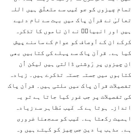
تمام چیزوں کو جو غَیب سے متعلّق ہیں اللہ
تعالیٰ نے قرآن پاک میں بہت سے نام دئیے
ہیں اور انبیاءؑ نے ان ناموں کا تذکرہ
کرکے ان کے اَوصاف کو عوام کے سامنے پیش
کیا ہے۔ قرآن پاک سے پہلے کی کتابیں بھی
ان چیزوں پر رَوشنی ڈالتی ہیں لیکن اُن
کتابوں میں جستہ جستہ تذکرے ہیں۔ زیادہ
تفصیلات قرآن پاک میں ملتی ہیں۔ قرآن پاک
کی تفصیلات پر جب غور کیا جاتا ہے تو یہ
اندازہ ہوتا ہے کہ غَیب مَظاہر سے زیادہ
اہمیت رکھتا ہے۔ غَیب کو سمجھنا ضروری
ہے۔ مذہب یا دین جس چیز کو کہتے ہیں وہ