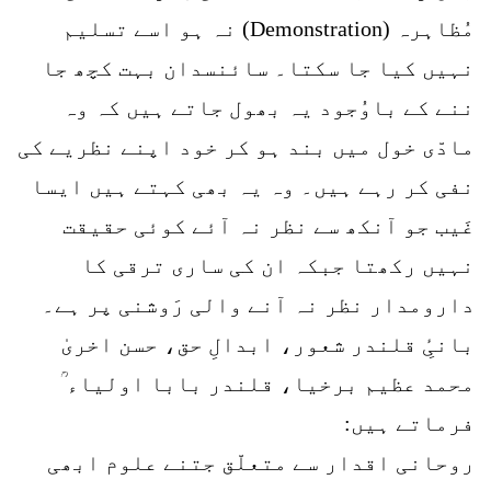
مُظاہرہ (Demonstration) نہ ہو اسے تسلیم
نہیں کیا جا سکتا۔ سائنسدان بہت کچھ جا
ننے کے باوُجود یہ بھول جاتے ہیں کہ وہ
مادّی خول میں بند ہو کر خود اپنے نظریے کی
نفی کر رہے ہیں۔ وہ یہ بھی کہتے ہیں ایسا
غَیب جو آنکھ سے نظر نہ آئے کوئی حقیقت
نہیں رکھتا جبکہ ان کی ساری ترقی کا
دارومدار نظر نہ آنے والی رَوشنی پر ہے۔
بانیِٔ قلندر شعور، ابدالِ حق، حسن اخریٰ
محمد عظیم برخیا، قلندر بابا اولیاء ؒ
فرماتے ہیں:
روحانی اقدار سے متعلّق جتنے علوم ابھی