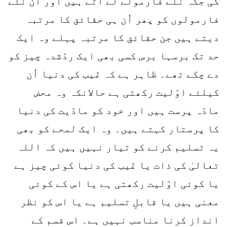
کی جگہ نئے فارمولے لے آتے ہیں اور ان نئے
فارمولوں کو پھر اُن ہی حقائق کا مرتبہ
دیتے ہیں جن حقائق کا مرتبہ پہلے وہ ایک
حد تک برسہا برس کسی بھی ایک ردّشدہ چیز کو
دے چکے تھے۔ ظاہر ہے کہ غَیب کی دنیا اُن
کیلئے اوّلیت رکھتی ہے حالانکہ وہ محض
مادّہ پرست ہیں اور خود کو مادّیت کی دنیا
کا پرستار کہتے ہیں۔ وہ ایک لمحے کو بھی
یہ تسلیم کرنے کو تیار نہیں ہیں کہ اللہ
تعالیٰ کی ذات یا غَیب کی دنیا کوئی چیز ہے
یا کوئی اوّلیت رکھتی ہے یا اس کے کوئی
معنی ہیں یا قابلِ تسلیم ہے یا اس کو نظر
انداز کرنا مناسب نہیں ہے۔ اس قسم کے