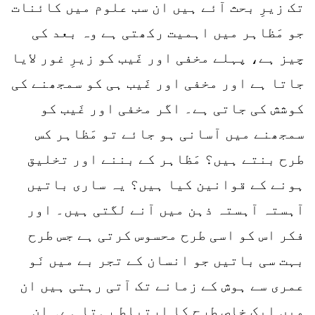
تک زیرِ بحث آئے ہیں ان سب علوم میں کائنات
جو مَظاہر میں اہمیت رکھتی ہے وہ بعد کی
چیز ہے، پہلے مخفی اور غَیب کو زیرِ غور لایا
جاتا ہے اور مخفی اور غَیب ہی کو سمجھنے کی
کوشش کی جاتی ہے۔ اگر مخفی اور غَیب کو
سمجھنے میں آسانی ہو جائے تو مَظاہر کس
طرح بنتے ہیں؟ مَظاہر کے بننے اور تخلیق
ہونے کے قوانین کیا ہیں؟ یہ ساری باتیں
آہستہ آہستہ ذہن میں آنے لگتی ہیں۔ اور
فکر اس کو اسی طرح محسوس کرتی ہے جس طرح
بہت سی باتیں جو انسان کے تجر بے میں نَو
عمری سے ہوش کے زمانے تک آتی رہتی ہیں ان
میں ایک خاص طرح کا اِرتباط رہتا ہے۔ ان