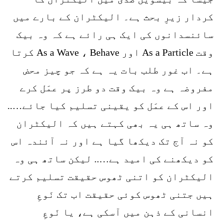
کردار زیرِ بحث ہے۔ الیکٹران کے بارے میں
سائنسدانوں کی ایک ہی رائے ہے کہ وہ بیک
وقت As a Particle اور As a Wave ، Behave کرتا
ہے۔ اب غور طلب بات یہ ہے کہ جو چیز محض
مفروضہ ہے وہ بیک وقت دو طرز پر عمَل کرے
اور اس کے عمَل کو یقینی تسلیم کیا جائے…..
وہ ساتھ ہی یہ بھی کہتے ہیں کہ الیکٹران
کو نہ آج تک دیکھا گیا ہے اور نہ آئندہ اس
کو دیکھنے کی امید ہے….. لیکن ساتھ ہی وہ
الیکٹران کو اتنی ٹھوس حقیقت تسلیم کرتے
ہیں جتنی ٹھوس کوئی حقیقت اب تک نَوعِ
انسانی کے ذہن میں آسکی ہے، یا نَوعِ