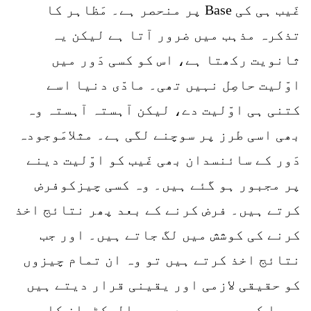
غَیب ہی کی Base پر منحصر ہے۔ مَظاہر کا
تذکرہ مذہب میں ضرور آتا ہے لیکن یہ
ثانویت رکھتا ہے، اس کو کسی دَور میں
اوّلیت حاصِل نہیں تھی۔ مادّی دنیا اسے
کتنی ہی اوّلیت دے، لیکن آہستہ آہستہ وہ
بھی اسی طرز پر سوچنے لگی ہے۔ مثلامَوجودہ
دَور کے سائنسدان بھی غَیب کو اوّلیت دینے
پر مجبور ہو گئے ہیں۔ وہ کسی چیزکوفرض
کرتے ہیں۔ فرض کرنے کے بعد پھر نتائج اخذ
کرنے کی کوشش میں لگ جاتے ہیں۔ اور جب
نتائج اخذ کرتے ہیں تو وہ ان تمام چیزوں
کو حقیقی لازمی اور یقینی قرار دیتے ہیں
جیسا کہ بیسویں صدی میں الیکٹران کا