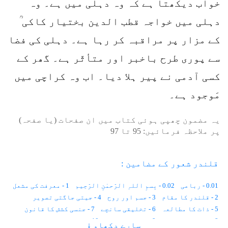
خواب دیکھتا ہے کہ وہ دہلی میں ہے۔ وہ
دہلی میں خواجہ قطب الدین بختیار کاکی ؒ
کے مزار پر مراقبہ کر رہا ہے۔ دہلی کی فضا
سے پوری طرح باخبر اور متأثّر ہے۔ گھر کے
کسی آدمی نے پیر ہلا دیا۔ اب وہ کراچی میں
مَوجود ہے۔
یہ مضمون چھپی ہوئی کتاب میں ان صفحات (یا صفحہ)
پر ملاحظہ فرمائیں:
95
تا
97
قلندر شعور کے مضامین :
0.01 - رباعی
0.02 - بِسمِ اللہِ الرّحمٰنِ الرّحِیم
1 - معرفت کی مشعل
2 - قلندر کا مقام
3 - جسم اور روح
4 - جیتی جاگتی تصویر
5 - ذات کا مطالعہ
6 - تخلیقی سانچے
7 - جنسی کشش کا قانون
8 - ظاہر اور باطن
9 - نَوعی اِشتراک
10 - زمین دوز چوہے
سارے دکھاو ↓