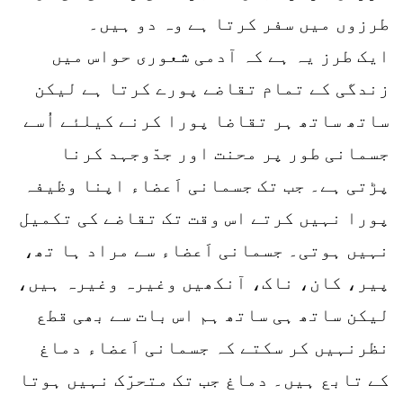
طرزوں میں سفر کرتا ہے وہ دو ہیں۔
ایک طرز یہ ہے کہ آدمی شعوری حواس میں
زندگی کے تمام تقاضے پورے کرتا ہے لیکن
ساتھ ساتھ ہر تقاضا پورا کرنے کیلئے اُسے
جسمانی طور پر محنت اور جدّوجہد کرنا
پڑتی ہے۔ جب تک جسمانی اَعضاء اپنا وظیفہ
پورا نہیں کرتے اس وقت تک تقاضے کی تکمیل
نہیں ہوتی۔ جسمانی اَعضاء سے مراد ہا تھ،
پیر، کان، ناک، آنکھیں وغیرہ وغیرہ ہیں،
لیکن ساتھ ہی ساتھ ہم اس بات سے بھی قطع
نظرنہیں کر سکتے کہ جسمانی اَعضاء دماغ
کے تابع ہیں۔ دماغ جب تک متحرّک نہیں ہوتا