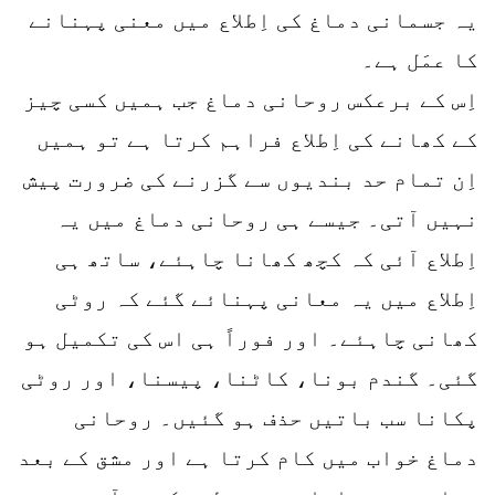
یہ جسمانی دماغ کی اِطلاع میں معنی پہنانے
کا عمَل ہے۔
اِس کے برعکس روحانی دماغ جب ہمیں کسی چیز
کے کھانے کی اِطلاع فراہم کرتا ہے تو ہمیں
اِن تمام حد بندیوں سے گزرنے کی ضرورت پیش
نہیں آتی۔ جیسے ہی روحانی دماغ میں یہ
اِطلاع آئی کہ کچھ کھانا چاہئے، ساتھ ہی
اِطلاع میں یہ معانی پہنائے گئے کہ روٹی
کھانی چاہئے۔ اور فوراً ہی اس کی تکمیل ہو
گئی۔ گندم بونا، کاٹنا، پیسنا، اور روٹی
پکانا سب باتیں حذف ہو گئیں۔ روحانی
دماغ خواب میں کام کرتا ہے اور مشق کے بعد