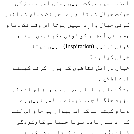
اَعضاء میں حرکت نہیں ہوتی اور دماغ کی
حرکت خیال کے تابع ہے۔ جب تک دماغ کے اندر
کوئی خیال وارِد نہیں ہوتا اس وقت تک دماغ
جسمانی اَعضاء کو کوئی حکم نہیں دیتا،
کوئی ترغیب (Inspiration) نہیں دیتا۔
خیال کیا ہے ؟
خیال دراصل تقاضوں کو پورا کرنے کیلئے
ایک اِطلاع ہے۔
مثلاً دماغ بتاتا ہے، اب سو جاؤ اس لئے کہ
مزید جاگنا جسم کیلئے مناسب نہیں ہے۔
دماغ کہتا ہے کہ اب بیدار ہو جاؤ اس لئے
کہ اس سے زیادہ سونا جسمانی کارکردگی
کیلئےمُضِر ہے۔ دماغ کہتا ہے کہ کھانا