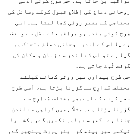
مراقبہ بن جاتا ہے۔ جس طرح کوئی آدمی
روحانی دماغ کی اِطلاع قبول کرکے وسائل کی
محتاجی کے بغیر روٹی کھا لیتا ہے۔ اسی
طرح کوئی بندہ جو مراقبے کے عمَل سے واقف
ہے یا اس کے اندر روحانی دماغ متحرّک ہو
گیا ہے تو اس کے ا ندر سے زمان و مکان کی
گرفت ٹُوٹ جاتی ہے۔
جس طرح بیداری میں روٹی کھانے کیلئے
مختلف مَدارِج سے گزرنا پڑتا ہے، اُسی طرح
سفر کرنے کے لیےبھی مختلف مَدارِج سے
گزرنا پڑتا ہے۔ مثلاً ہمیں کراچی سے لندن
جانا ہے۔ گھر سے باہر نکلیں گے، رکشہ یا
ٹیکسی میں بیٹھ کر ایئر پورٹ پہنچیں گے،