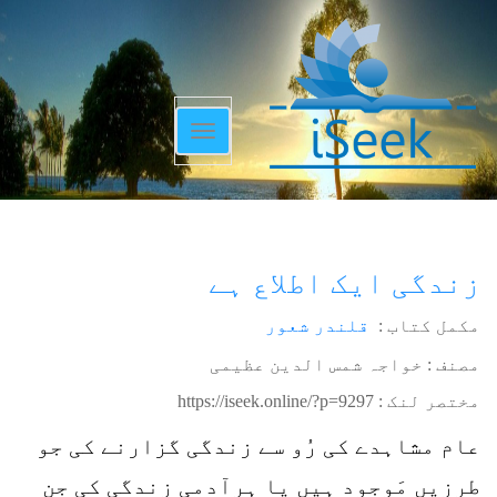
Toggle
navigation
زندگی ایک اطلاع ہے
مکمل کتاب :
قلندر شعور
مصنف : خواجہ شمس الدین عظیمی
مختصر لنک :
https://iseek.online/?p=9297
عام مشاہدے کی رُو سے زندگی گزارنے کی جو
طرزیں مَوجود ہیں یا ہرآدمی زندگی کی جن