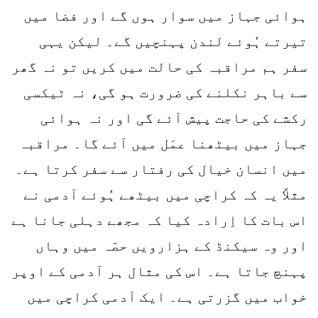
ہوائی جہاز میں سوار ہوں گے اور فضا میں
تیرتے ہُوئے لندن پہنچیں گے۔ لیکن یہی
سفر ہم مراقبہ کی حالت میں کریں تو نہ گھر
سے باہر نکلنے کی ضرورت ہو گی، نہ ٹیکسی
رکشے کی حاجت پیش آئے گی اور نہ ہوائی
جہاز میں بیٹھنا عمَل میں آئے گا۔ مراقبہ
میں انسان خیال کی رفتار سے سفر کرتا ہے۔
مثلاً یہ کہ کراچی میں بیٹھے ہُوئے آدمی نے
اس بات کا اِرادہ کیا کہ مجھے دہلی جانا ہے
اور وہ سیکنڈ کے ہزارویں حصّہ میں وہاں
پہنچ جاتا ہے۔ اس کی مثال ہر آدمی کے اوپر
خواب میں گزرتی ہے۔ ایک آدمی کراچی میں