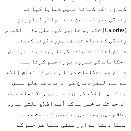
کھاؤ، اگر کھانا نہیں کھایا گیا تو
زندگی میں ایندھن بننے والی کیلوریز
(Calories) ختم ہو جائیں گی۔ علیٰ ھٰذا القیاس
زندگی کے تمام تقاضے پورے کرنے کیلئے
دماغ احکامات صادر کرتا رہتا ہے۔ اور ان
احکامات کی پیروی پورا جسم کرتا ہے۔
دماغ جو احکامات دیتا ہے اس کا تعلّق اِطلاع
سے ہے، لیکن دماغ کو اس بات کا علم نہیں
ہے کہ یہ اِطلاع کہاں سے آرہی ہے؟ دماغ صرف
اس حد تک باخبر ہے کہ اُسے اِطلاع ملتی ہے وہ
اِطلاع میں جسمانی تقاضوں کے تحت معنی
پہنا دیتا ہے اور معنی پہنا کر جسم کے