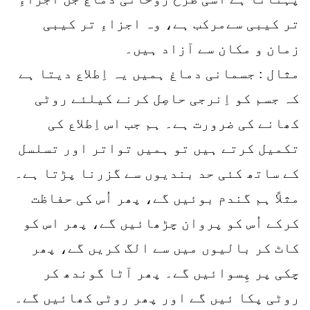
تر کیبی سےمرکب ہے، وہ اجزاءِ تر کیبی
زمان و مکان سے آزاد ہیں۔
مثال : جسمانی دماغ ہمیں یہ اِطلاع دیتا ہے
کہ جسم کو اِنرجی حاصِل کرنے کیلئے روٹی
کھانے کی ضرورت ہے۔ ہم جب اس اِطلاع کی
تکمیل کرتے ہیں تو ہمیں تواتر اور تسلسل
کے ساتھ کئی حد بندیوں سے گزرنا پڑتا ہے۔
مثلاً ہم گندم بوئیں گے، پھر اُس کی حفاظت
کرکے اُس کو پروان چڑھائیں گے، پھر اس کو
کاٹ کر بالیوں میں سے الگ کریں گے، پھر
چکی پر پِسوائیں گے۔ پھر آٹا گوندھ کر
روٹی پکا ئیں گے اور پھر روٹی کھائیں گے۔