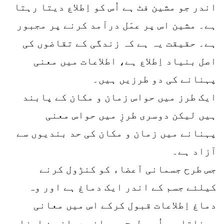
اندر جو مشین فٹ ہے اُس کو اِطلاع دیتا رہتا
ہے۔ مشین اس پر عمَل درآمد کرنے پر مجبور
ہے۔ حقیقت یہ ہے کہ زندگی کے تقاضوں کی
اصل بنیاد اِطلاع ہے، اطلاعات میں معنی
پہنانے کی دو طرزیں ہیں۔
ایک طرز میں حواس زمان و مکان کے پابند
ہیں لیکن دوسری طرزِ میں حواس معنی
پہنانے میں زمان و مکان کی حد بندیوں سے
آزاد ہے۔
جس طرح جسمانی اَعضاء کو کنڑول کرنے
کیلئے جسم کے اندر ایک دماغ ہے اور وہ
دماغ اِطلاعات قبول کرکے اس میں معانی
پہناتا ہے اُسی طرح روحانی دماغ جن اجزاءِ