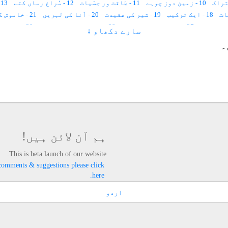
10 - زمین دوز چوہے
11 - طاقت ور حِسّیات
12 - سُراغ رساں کتے
13 - اَنڈوں کی تقسیم
18 - ایک ترکیب
19 - شیر کی عقیدت
20 - اَنا کی لہریں
21 - خاموش گفتگو
27 - فرماں رَوا چیونٹی
28 - شہد بھری چیونٹیاں
29 - باغبان چیونٹیاں
سارے دکھاو ↓
34 - ٹائم اسپیس سے آزاد چیونٹی
35 - قاصد پرندہ
۔
41 - إستغناء
42 - کائناتی فلم
43 - ظرف اور مقدّر
51 - زمین کے اندر بیج کی نشوونما
48 - انبیاء کی طرزِ فکر
49 - اللہ کی عادت
50 - عمل اور نیّت
55 - جنّت دوزخ
56 - توکّل اور بھروسہ
57 - قلندر شعور اسکول
 ساٹھ روپے
63 - گاؤں میں مرغ پلاؤ
64 - مچھلی مل جائے گی؟
65 - پرندوں کا رزق
71 - روشنیوں کے چھ قمقمے
72 - ترکِ دنیا کیا ہے
73 - زمان و مکان
ندگی
79 - چھپا ہوا خزانہ
80 - لوحِ محفوظ
86 - دوربین آنکھ
87 - گوشت پوست کا وجود
88 - اللہ میاں کی جیل
ہم آن لائن ہیں!
93 - معاشرہ اور عقیدہ
94 - دماغی خلیوں کی ٹوٹ پھوٹ
95 - مذہب
100 - وقت کی نفی
101 - آکسیجن اور جسمانی نظام
102 - دو سَو سال کی نیند
This is beta launch of our website.
106 - رو شنیوں سے تیار کئے ہو ئے کھانے
107 - روشنیوں کے گودام
comments & suggestions please click
here.
اردو