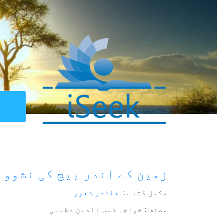
زمین کے اندر بیج کی نشوون
مکمل کتاب :
قلندر شعور
مصنف : خواجہ شمس الدین عظیمی