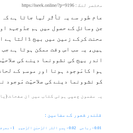
مختصر لنک :
https://iseek.online/?p=9196
عام طور سے یہ تأثّر لیا جاتا ہے کہ
جن وسائل کے حصول میں ہم جدّوجہد او
محنت کرکے زمین میں بیج ڈالتا ہے ا
ہیں، یہ سب اس وقت ممکن ہوتا ہے جب پ
اندر بیج کی نشوونما دینے کی صلاحیّ
ہوا کامَوجود ہونا اور موسم کے لحاظ 
کو نشوونما دینے کی صلاحیّت مَوجود ن
یہ مضمون چھپی ہوئی کتاب میں ان صفحات (یا 
قلندر شعور کے مضامین :
0.01 - رباعی
0.02 - بِسمِ اللہِ الرّحمٰنِ الرّحِیم
1 - معرفت کی مشعل