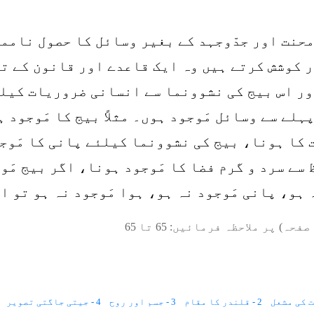
 محنت اور جدّوجہد کے بغیر وسائل کا حصول نامم
ر کوشش کرتے ہیں وہ ایک قاعدے اور قانون کے تح
ور اس بیج کی نشوونما سے انسانی ضروریات کیل
ہلے سے وسائل مَوجود ہوں۔ مثلاً بیج کا مَوجود 
ت کا ہونا، بیج کی نشوونما کیلئے پانی کا مَوج
سے سرد و گرم فضا کا مَوجود ہونا، اگر بیج مَو
ہ ہو، پانی مَوجود نہ ہو، ہوا مَوجود نہ ہو تو 
صفحہ) پر ملاحظہ فرمائیں:
65
تا
65
2 - قلندر کا مقام
3 - جسم اور روح
4 - جیتی جاگتی تصویر