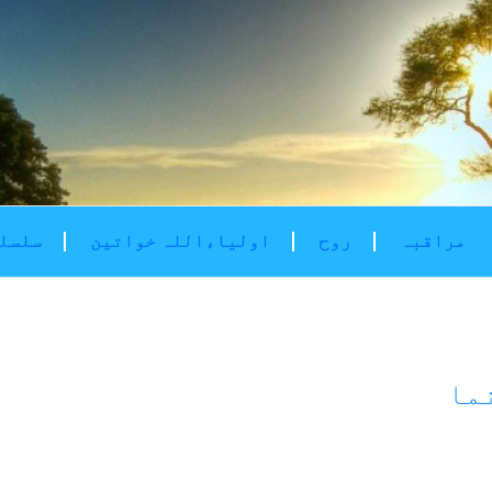
مراقبہ
روح
اولیاءاللہ خواتین
سلسلۂ
ما