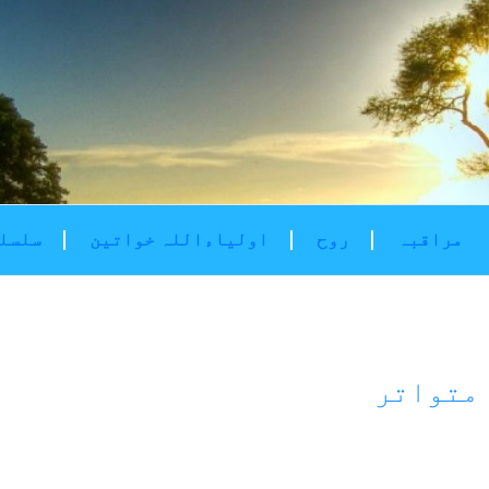
مراقبہ
روح
اولیاءاللہ خواتین
سلسلۂ
 متواتر