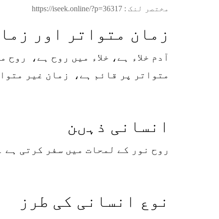
مختصر لنک :
https://iseek.online/?p=36317
زمان متواتر اور زما
آدم خلاء ہے، خلاء میں روح ہے، روح
متواتر پر قائم ہے، زمان غیر متوات
انسانی ذہںن
روح نور کے لمحات میں سفر کرتی ہے ۔
نوع انسانی کی طرز