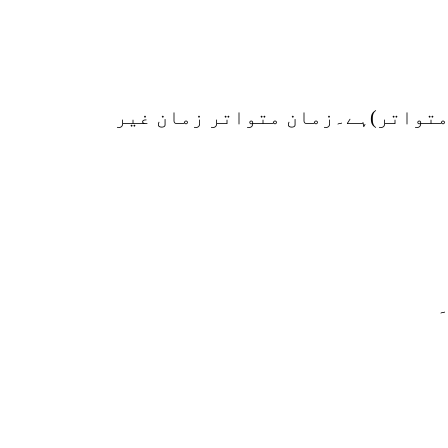
r
p
o
 متواتر)ہے۔زمان متواتر زمان غیر
۔