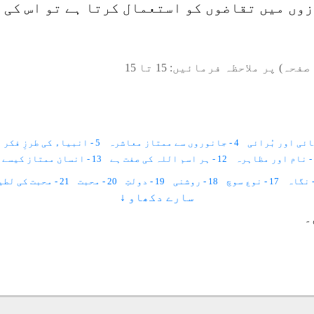
وں میں تقاضوں کو استعمال کرتا ہے تو اس کی ہ
صفحہ) پر ملاحظہ فرمائیں:
15
تا
15
4 - جانوروں سے ممتاز معاشرہ
5 - انبیاء کی طرزِ فکر
12 - ہر اسم اللہ کی صفت ہے
13 - انسان ممتاز کیسے ؟
17 - نوع سوچ
18 - روشنی
19 - دولتِ
20 - محبت
21 - محبت کی لطیف لہریں
سارے دکھاو ↓
27 - فیضان قدرت
28 - ھم رشتہ
29 - آفاقی قوانین
30 - سونا چاندی
۔
38 - اللہ رگ جان
39 - سیرت النبی
40 - اللہ سے تعلق
41 - ارتقاء
47 - مخلص دوست
48 - خدا سے واقفیت
49 - خدمت
50 - عارضی چیز
51 - آسمانی کتابیں
57 - صداقت
58 - خود آگہی
59 - وقت
60 - واجدان کی دنیا
ت