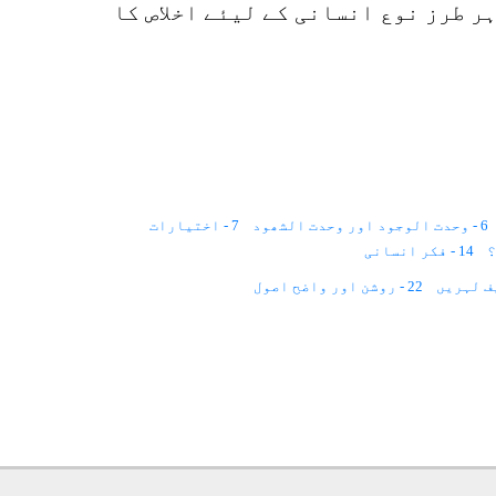
ر طرز نوع انسانی کے لیئے اخلاص کا
6 - وحدت الوجود اور وحدت الشھود
7 - اختیارات
14 - فکر انسانی
22 - روشن اور واضح اصول
31 - طرز فکر
32 - مراقبہ
33 - ارادہ
42 - طرز کا انتخاب
43 - نصب العین
52 - قرآن کی راہنمائی
61 - خوف زدہ زندگی
62 - ازل تا ابد حرکت