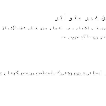
ن غیر متواتر
 میں علم اشیاء ہے۔ اشیاء میں عالم فطرت(زمان
ر ہی عالم غیب ہے۔
 انسانی ذہن روشنی کے لمحات میں سفر کرتا ہے