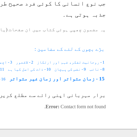
جب نوع انسانی کا کوئی فرد صحیح طرز
جذبہ ہوتی ہے۔
یہ مضمون چھپی ہوئی کتاب میں ان صفحات (یا 
بڑے بچوں کے لئے کے مضامین :
1 - روحانیت تفکر، فہم اور ارتکاز
2 - لاشعور
3 - اچھائی اور بُرائی
8 - نائب
9 - نفس کی پہچان
10 - ذات کی اصل کیا ہے
11 - نام اور مظاہرہ
15 - زمان متواتر اور زمان غیر متواتر
16 - نگاہ
23 - روح سے واقفیت
24 - مسائل
25 - قدر و منزلت
26 - اصلاح
براہِ مہربانی اپنی رائے سے مطلع کریں
34 - دنیاوی معاملات
35 - شرک
36 - فطری عقل
37 - کفرانِ نعمت
44 - اطمینان قلب
45 - روحانی تقاضے
46 - اعصابی تناؤ
Error:
Contact form not found.
53 - ہستی کے تابع
54 - ڈر
55 - جھوٹ سچ
56 - روحانی واردات و کیفیات
63 - روح کا لباس
64 - محرومی یا ناکامی کا افسوس
65 - بصار