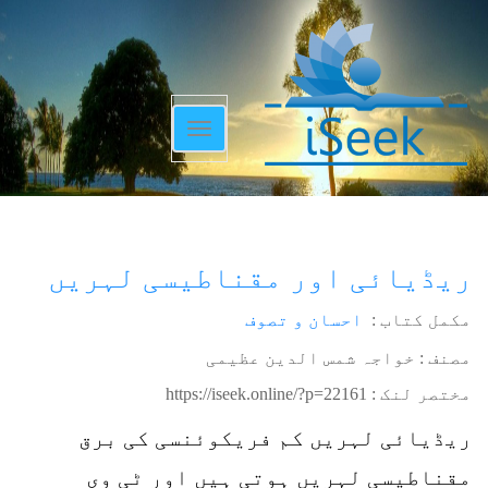
Toggle
navigation
ریڈیائی اور مقناطیسی لہریں
مکمل کتاب :
احسان و تصوف
مصنف : خواجہ شمس الدین عظیمی
مختصر لنک :
https://iseek.online/?p=22161
ریڈیائی لہریں کم فریکوئنسی کی برق
مقناطیسی لہریں ہوتی ہیں اور ٹی وی