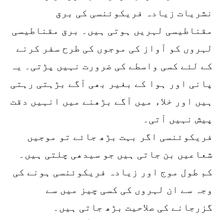
نشریات زیادہ فریکوئنسی کی برق
مقناطیسی لہریں ہوتی ہیں۔ برق مقناطیسی
لہروں کو آواز کی موجوں کی طرح سفر کرنے
کے لئے کسی واسطے کی ضرورت نہیں پڑتی۔ یہ
پانی اور ہوا کے بغیر بھی آگے بڑہتی رہتی
ہیں اور خلاء میں آگے بڑھنے میں انہیں دقت
پیش نہیں آتی۔
فریکوئنسی اگر بہت بڑھ جائے تو موجیں
شعاعیں بن جاتی ہیں جو سیدھی چلتی ہیں۔
کم طول موج اور زیادہ فریکوئنسی ہونے کی
وجہ سے ان لہروں کی کسی چیز میں سے
گزرجانے کی صلاحیت بڑھ جاتی ہیں۔