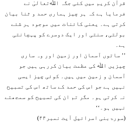
قرآن کریم میں کئی جگہ اﷲتعالیٰ نے
فرمایا ہے کہ ہر چیز ہماری حمد و ثنا بیان
کرتی ہے۔ یعنی کائنات میں موجود ہر شئے
بولتی، سنتی اور ایک دوسرے کو پہچانتی
ہے۔
’’ ساتوں آسمان اور زمین اور وہ ساری
چیزیں اﷲ کی عظمت بیان کررہی ہیں جو
آسمان و زمین میں ہیں۔ کوئی چیز ایسی
نہیں ہے جو اس کی حمد کے ساتھ اس کی تسبیح
نہ کرتی ہو۔ مگر تم ان کی تسبیح کو سمجھتے
نہیں ہو۔‘‘
(سورۃبنی اسرائیل آیت نمبر۴۴)