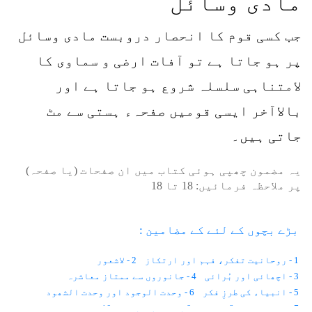
مادی وسائل
جب کسی قوم کا انحصار دروبست مادی وسائل
پر ہو جاتا ہے تو آفات ارضی و سماوی کا
لامتناہی سلسلہ شروع ہو جاتا ہے اور
بالاآخر ایسی قومیں صفحہء ہستی سے مٹ
جاتی ہیں۔
یہ مضمون چھپی ہوئی کتاب میں ان صفحات (یا صفحہ)
پر ملاحظہ فرمائیں:
18
تا
18
بڑے بچوں کے لئے کے مضامین :
1 - روحانیت تفکر، فہم اور ارتکاز
2 - لاشعور
3 - اچھائی اور بُرائی
4 - جانوروں سے ممتاز معاشرہ
5 - انبیاء کی طرزِ فکر
6 - وحدت الوجود اور وحدت الشھود
7 - اختیارات
8 - نائب
9 - نفس کی پہچان
10 - ذات کی اصل کیا ہے