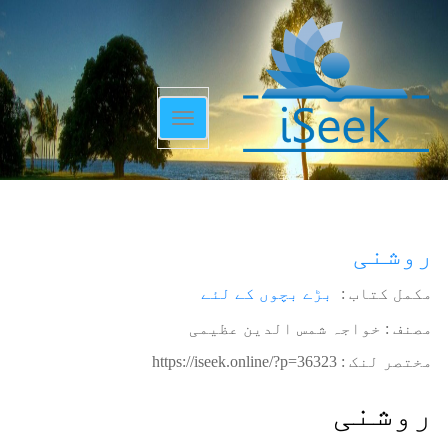
Toggle
navigation
روشنی
مکمل کتاب :
بڑے بچوں کے لئے
مصنف : خواجہ شمس الدین عظیمی
مختصر لنک :
https://iseek.online/?p=36323
روشنی