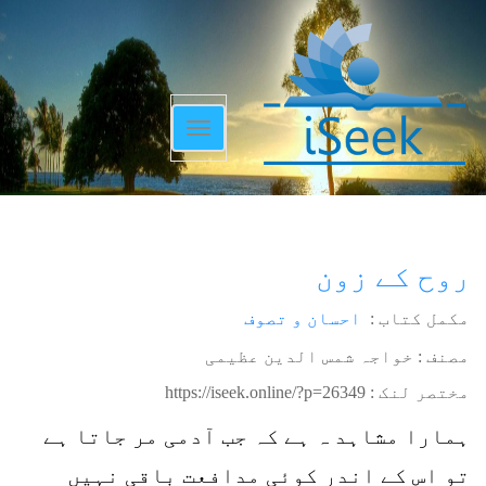
Toggle
navigation
روح کے زون
مکمل کتاب :
احسان و تصوف
مصنف : خواجہ شمس الدین عظیمی
مختصر لنک :
https://iseek.online/?p=26349
ہمارا مشاہد ہ ہے کہ جب آدمی مر جاتا ہے
تو اس کے اندر کوئی مدافعت باقی نہیں