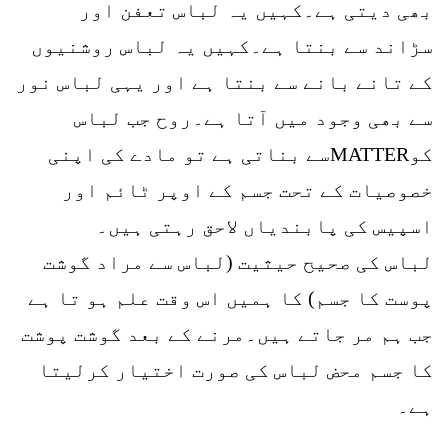
بھی دیتی ہے۔کہیں یہ لباس تعفن اور
سڑاند سے بنتا ہے۔کہیں یہ لباس روشنیوں
کے تانے بانے سے بنتا ہے اور یہی لباس نور
سے بھی وجود میں آتا ہے۔روح جب لباس
کوMATTERسے بناتی ہے تو مادے کی اپنی
خصوصیات کے تحت جسم کے اوپر ٹائم اور
اسپیس کی پابندیاں لاحق رہتی ہیں۔
لباس کی صحیح حیثیت (لباس سے مراد گوشت
پوست کا جسم) کا ہمیں اس وقت علم ہو تا ہے
جب ہم مر جاتے ہیں۔مرنے کے بعد گوشت پوشت
کا جسم محض لباس کی صورت اختیار کرلیتا
ہے۔