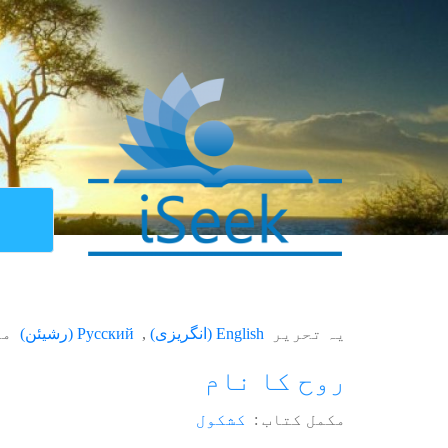
یہ تحریر
English
(
انگریزی
)
Русский
(
رشیئن
)
می
روح کا نام
مکمل کتاب :
کشکول