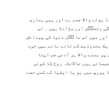
r
p
 ہونے والا جسم ہے اور یہی ہماری
o
گی ،تعفؔن اور سڑانڈ ہیں ۔ اس
اور میں اس ما دؔی دنیا کی پیدائش
یک محدودیت کے تانے بانے میں خود
پر بسنے والا ہر آدمی جب اپنا
عیسائی ہوں حالانکہ روح کا کوئی
 یورپ میں ہو یا ایشیا کے کسی حصے