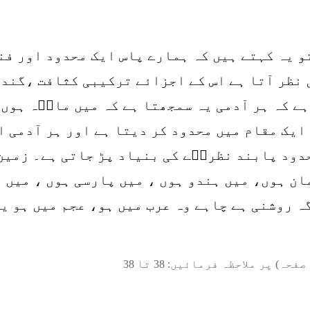
و یہ کہتے ہیں کہ ہمارے پاس ایک محدود اور فنا
 نظر آتا ہے اس کے اجزائے ترکیبی کثافت ،گند
ے کہ ہر آدمی یہ سمجھتا ہے کہ میں مادؔہ ہوں 
ایک مقام میں محدود کر دیتا ہے اور ہر آدمی ا
دود پابند نظریؑے کی بنیاد پڑ جاتی ہے۔ زمین 
ان ہوں، میں ہندو ہوں ، میں پارسی ہوں ، میں 
 روشنی ہے چاہے وہ عرب میں ہو، عجم میں ہو یا
صفحہ) پر ملاحظہ فرمائیں:
38
تا
38