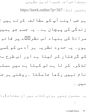
مصنف : خواجہ شمس الدین عظیمی
مختصر لنک :
https://iseek.online/?p=567
ہم جب اپنے آپ کو مطالعہ کرتے ہیں ت
زندگی کی پہچان ہے ۔ یہ جسم جو ہمیں
سرانڈ کی بنیاد اس نظریؑے پر قائم ہ
ہوں۔ یہ حدود نظریہ ہر آدمی کو کسی 
کو گرفتار کر لیتا ہے اور اس طرح مح
تذکرہ کر تا ہے تو کہتا ہے میں مسلم
نام نہیں رکھا جاسکتا ۔روشنی ہر جگہ
میں ۔
یہ مضمون چھپی ہوئی کتاب میں ان صفحات (یا 