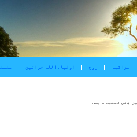
مراقبہ
روح
اولیاءاللہ خواتین
سلسلۂ
ں بھی دستیاب ہے۔