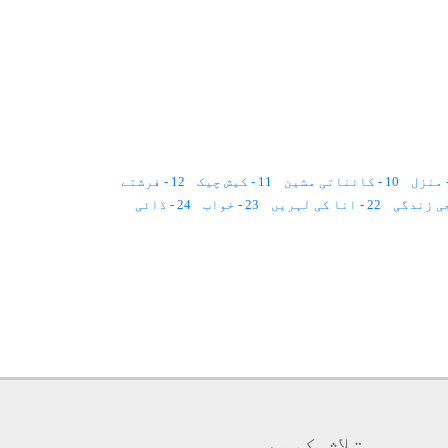
10 - کائناتی مشین
11 - کیش چیک
12 - فرشتے
22 - انا کی لہریں
23 - خواب
24 - ڈائی
باتات و جمادات
35 - نسیمِ سحر
36 - نورونار
46 - فریبِ نظر
47 - فن
48 - پردہ
49 - تاثرات
59 - مایا جال
60 - ماں باپ
61 - کبرو نخوت
ٹوٹ پھوٹ
72 - لہو لہو
74 - ضمانت
83 - تلاش
84 - محبت
85 - جنت و دوزخ
86 - وجود
97 - آسمانی کتابیں
98 - لطیف
99 - نونہال
109 - لیل و نہار
110 - کورچشم
111 - لحد
121 - عبرت
122 - نصیحت
123 - عفریت
124 - اطلاع
134 - اللہ کا فضل
135 - دل
136 - بے بضاعتی
تلاش کریں