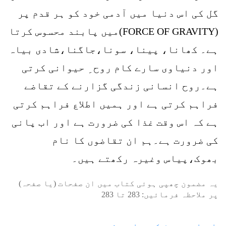
گل کی اس دنیا میں آدمی خود کو ہر قدم پر
(FORCE OF GRAVITY)میں پابند محسوس کرتا
ہے۔ کھانا، پینا، سونا،جاگنا،شادی بیاہ
اور دنیاوی سارے کام روح ِ حیوانی کرتی
ہے۔روح انسانی زندگی گزارنے کے تقاضے
فراہم کرتی ہے اور ہمیں اطلاع فراہم کرتی
ہے کہ اس وقت غذا کی ضرورت ہے اور اب پانی
کی ضرورت ہے۔ہم ان تقاضوں کا نام
بھوک،پیاس وغیرہ رکھتے ہیں۔
یہ مضمون چھپی ہوئی کتاب میں ان صفحات (یا صفحہ)
پر ملاحظہ فرمائیں:
283
تا
283