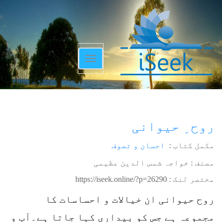
Toggle
navigation
روح ِ حیوانی
مکمل کتاب :
احسان و تصوف
مصنف : خواجہ شمس الدین عظیمی
مختصر لنک :
https://iseek.online/?p=26290
روح حیوانی ان خیالات و احساسات کا
مجموعہ ہے جس کو بیداری کہا جاتا ہے۔آب و