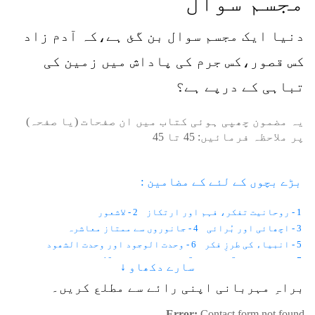
مجسم سوال
دنیا ایک مجسم سوال بن گئ ہے،کہ آدم زاد
کس قصور،کس جرم کی پاداش میں زمین کی
تباہی کے درپے ہے؟
یہ مضمون چھپی ہوئی کتاب میں ان صفحات (یا صفحہ)
پر ملاحظہ فرمائیں:
45
تا
45
بڑے بچوں کے لئے کے مضامین :
1 - روحانیت تفکر، فہم اور ارتکاز
2 - لاشعور
3 - اچھائی اور بُرائی
4 - جانوروں سے ممتاز معاشرہ
5 - انبیاء کی طرزِ فکر
6 - وحدت الوجود اور وحدت الشھود
7 - اختیارات
8 - نائب
9 - نفس کی پہچان
10 - ذات کی اصل کیا ہے
سارے دکھاو ↓
11 - نام اور مظاہرہ
12 - ہر اسم اللہ کی صفت ہے
براہِ مہربانی اپنی رائے سے مطلع کریں۔
13 - انسان ممتاز کیسے ؟
14 - فکر انسانی
15 - زمان متواتر اور زمان غیر متواتر
16 - نگاہ
17 - نوع سوچ
Error:
Contact form not found.