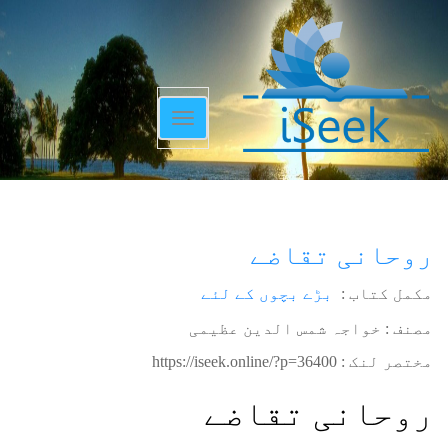
Toggle
navigation
روحانی تقاضے
مکمل کتاب :
بڑے بچوں کے لئے
مصنف : خواجہ شمس الدین عظیمی
مختصر لنک :
https://iseek.online/?p=36400
روحانی تقاضے