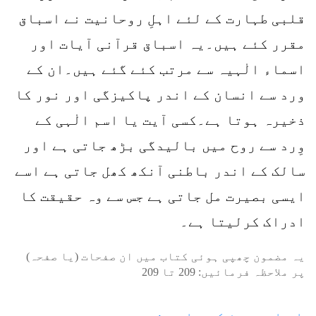
قلبی طہارت کے لئے اہلِ روحانیت نے اسباق
مقرر کئے ہیں۔یہ اسباق قرآنی آیات اور
اسماء الٰہیہ سے مرتب کئے گئے ہیں۔ان کے
ورد سے انسان کے اندر پاکیزگی اور نور کا
ذخیرہ ہوتا ہے۔کسی آیت یا اسم الٰہی کے
وِرد سے روح میں بالیدگی بڑھ جاتی ہے اور
سالک کے اندر باطنی آنکھ کھل جاتی ہے اسے
ایسی بصیرت مل جاتی ہے جس سے وہ حقیقت کا
ادراک کرلیتا ہے۔
یہ مضمون چھپی ہوئی کتاب میں ان صفحات (یا صفحہ)
پر ملاحظہ فرمائیں:
209
تا
209