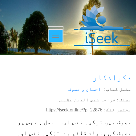
Toggle
navigation
ذکراذکار
مکمل کتاب :
احسان و تصوف
مصنف : خواجہ شمس الدین عظیمی
مختصر لنک :
https://iseek.online/?p=22876
تصوف میں تزکیہ نفس ایسا عمل ہے جس پر
تصوف کی بنیاد قائم ہے۔تزکیہ نفس اور