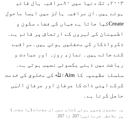
۲۰۰۳ء تک دنیا میں ۸۰مراقبہ ہال قائم
ہوئے ہیں۔ان مراقبہ ہالز میں ایسا ماحول
Createکیا جاتا ہے جہاں کی فضاء سکون و
اطمینان کی لہروں کے ارتعاش پر قائم ہے۔
ذکرواذکار کی محفلیں ہوتی ہیں۔مراقبے
کئے جاتے ہیں۔ نماز، روزہ اور عبادت و
ریاضت میں ذہنی یکسوئی نصیب ہوتی ہے۔
سلسلۂ عظیمیہ کا Aimاﷲ کی مخلوق کی خدمت
کرکے اپنی ذات کا عرفان اور عرفانِ الہٰی
حاصل کرنا ہے۔
یہ مضمون چھپی ہوئی کتاب میں ان صفحات (یا صفحہ)
پر ملاحظہ فرمائیں:
207
تا
207