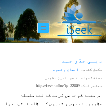
Toggle
navigation
دینی جدّو جہد
مکمل کتاب :
احسان و تصوف
مصنف : خواجہ شمس الدین عظیمی
مختصر لنک :
https://iseek.online/?p=22869
اس مقصد کو حاصل کرنے کے لئے سلسلۂ
عظیمیہ نے درس و تدریس کا نظام ترتیب دیا