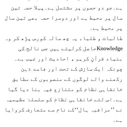
ہے۔جو دو حصوں پر مشتمل ہے۔پہلا حصہ تین
سال پر محیط ہے اور دوسرا حصہ بھی تین سال
پر محیط ہے۔
طالبات و طلباء یہ چھ سالہ کورس پڑھ کر وہ
Knowledgeحاصل کرلیتے ہیں جس نالج کی
بنیاد قرآنِ کریم ، احادیث اور غیب ہے۔
چونکہ ایک سازش کے تحت اور فاسد ذہن
رکھنے والے لوگوں کے منصوبوں کے مطابق
خانقاہی نظام کو متنازع فیہ بنا دیا گیا
ہے۔اس لئے خانقاہی نظام کو سلسلۂ عظیمیہ
نے ’’مراقبہ ہال‘‘کے نام سے متعارف کروایا
ہے۔